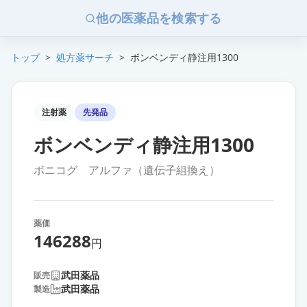
他の医薬品を検索する
トップ
>
処方薬サーチ
>
ボンベンディ静注用1300
注射薬
先発品
ボンベンディ静注用1300
ボニコグ アルファ（遺伝子組換え）
薬価
146288
円
武田薬品
販売
武田薬品
製造