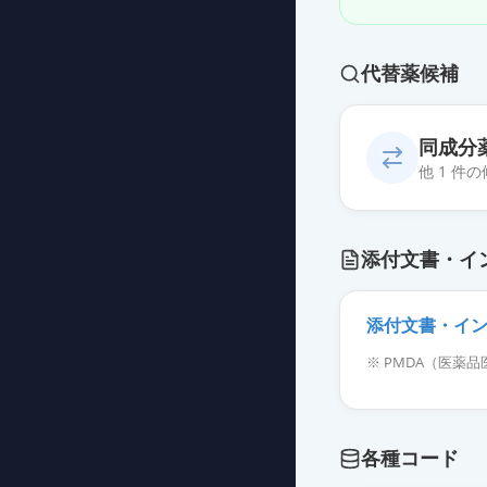
代替薬候補
同成分
他 1 件
モノヴァー静注5
添付文書・イ
薬価
6176 円
添付文書・イ
※ PMDA（医
各種コード