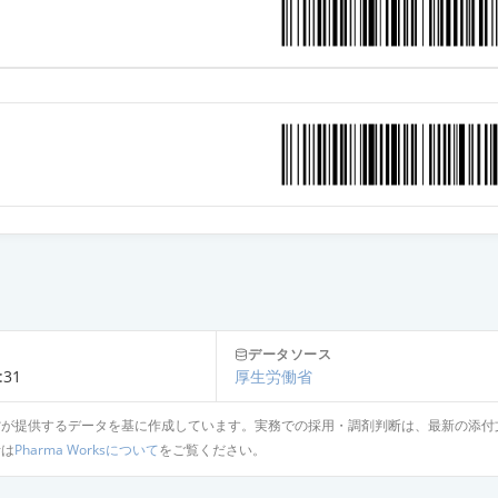
データソース
:31
厚生労働省
省が提供するデータを基に作成しています。実務での採用・調剤判断は、最新の添付
針は
Pharma Worksについて
をご覧ください。