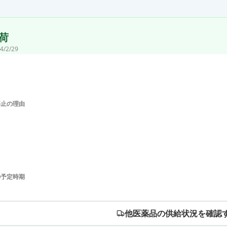
荷
4/2/29
停止の理由
の予定時期
他医薬品の供給状況を確認す