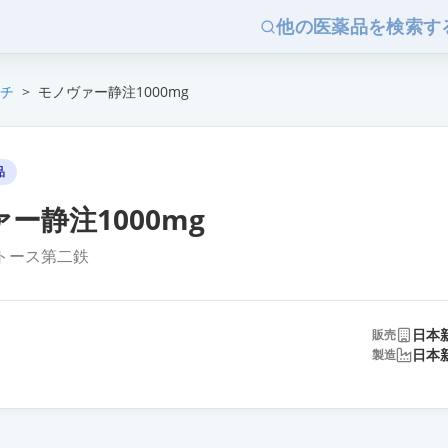
他の医薬品を検索す
チ
>
モノヴァー静注1000mg
品
ー静注1000mg
トース第二鉄
日本
販売
日本
製造