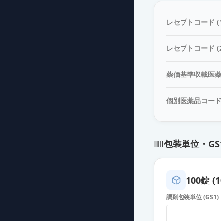
エピナスチン塩
薬価
12.60 円
レセプトコード (1
エピナスチン塩
レセプトコード (2
薬価
12.60 円
薬価基準収載医
エピナスチン塩酸
薬価
12.60 円
個別医薬品コー
エピナスチン塩酸
薬価
12.60 円
包装単位・GS
アスモット錠20
薬価
12.60 円
100錠 (1
エピナスチン塩
調剤包装単位 (GS1)
薬価
15.90 円