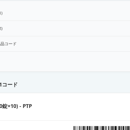
酸塩錠20mg「YD」
)
酸塩錠20mg「テバ」
)
薬品コード
塩錠20mg「VTRS」
ド
塩錠20mg「NIG」
1コード
mg
0錠×10) - PTP
酸塩錠20mg「ケミファ」