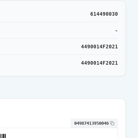
通常出荷
614490030
通常出荷
-
4490014F2021
通常出荷
4490014F2021
通常出荷
通常出荷
通常出荷
04987413950046