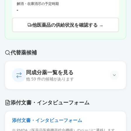
解消・在庫消尽の予定時期
-
他医薬品の供給状況を確認する →
代替薬候補
同成分薬一覧を見る
他 59 件の候補があります
エピナスチン塩酸塩点眼液0.05％
添付文書・インタビューフォーム
「TS」
通常出荷
薬価
69.60 円
添付文書・インタビューフォーム
エピナスチン塩酸塩点眼液0.05％
※ PMDA（医薬品医療機器総合機構）のページに遷移します。