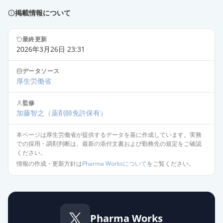
「センジュ」
通常出荷
薬価
69.60 円
掲載情報について
エピナスチン塩酸塩点眼液0.05％
最終更新
2026年3月26日 23:31
「トーワ」
通常出荷
薬価
69.60 円
データソース
厚生労働省
エピナスチン塩酸塩点眼液0.05％
「サワイ」
通常出荷
監修
薬価
69.60 円
加藤智之
（薬剤師免許保有）
本ページは厚生労働省が提供するデータを基に作成しています。実務
アレジオン点眼液0.05％
通常出荷
での採用・調剤判断は、最新の添付文書および勤務先の規定をご確認
薬価
168.30 円
ください。
情報の作成・更新方針は
Pharma Worksについて
をご覧ください。
エピナスチン塩酸塩LX点眼液0.1％
「ニットー」
通常出荷
薬価
228.30 円
Pharma Works