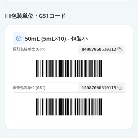
エピナスチン塩酸塩点眼液0.05％
包装単位・GS1コード
「わかもと」
通常出荷
薬価
69.60 円
50mL (5mL×10) - 包装小
エピナスチン塩酸塩点眼液0.05％
「GO」
通常出荷
調剤包装単位 (GS1)
04987060510112
薬価
69.60 円
エピナスチン塩酸塩点眼液0.05％
「ニットー」
通常出荷
薬価
69.60 円
販売包装単位 (GS1)
14987060310115
エピナスチン塩酸塩点眼液0.05％
「SN」
通常出荷
薬価
69.60 円
エピナスチン塩酸塩点眼液0.05％