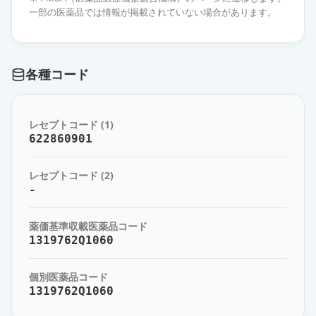
「ニプロ」
通常出荷
一部の医薬品では情報が掲載されていない場合があります。
薬価
69.60 円
エピナスチン塩酸塩点眼液0.05％
各種コード
「SEC」
通常出荷
薬価
69.60 円
レセプトコード (1)
エピナスチン塩酸塩点眼液0.05％
622860901
「TW」
通常出荷
薬価
69.60 円
レセプトコード (2)
-
エピナスチン塩酸塩点眼液0.05％
「日点」
通常出荷
薬価基準収載医薬品コード
薬価
69.60 円
1319762Q1060
エピナスチン塩酸塩点眼液0.05％
個別医薬品コード
「日新」
通常出荷
1319762Q1060
薬価
69.60 円