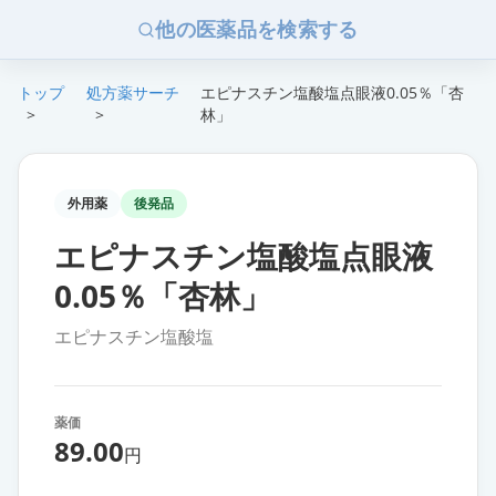
他の医薬品を検索する
トップ
処方薬サーチ
エピナスチン塩酸塩点眼液0.05％「杏
>
>
林」
外用薬
後発品
エピナスチン塩酸塩点眼液
0.05％「杏林」
エピナスチン塩酸塩
薬価
89.00
円