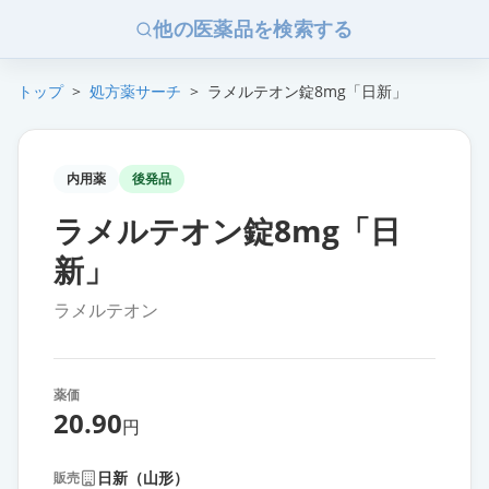
他の医薬品を検索する
トップ
>
処方薬サーチ
>
ラメルテオン錠8mg「日新」
内用薬
後発品
ラメルテオン錠8mg「日
新」
ラメルテオン
薬価
20.90
円
日新（山形）
販売