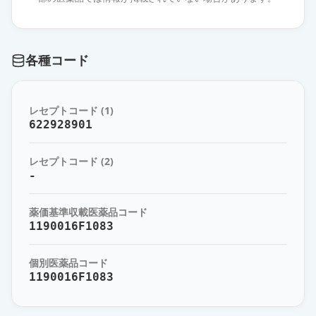
ラメルテオン錠8mg「トーワ」
通常出荷
薬価
16.40 円
各種コード
ラメルテオン錠8mg「武田テバ」
通常出荷
薬価
20.90 円
レセプトコード (1)
ラメルテオン錠8mg「杏林」
622928901
通常出荷
薬価
20.90 円
レセプトコード (2)
ロゼレム錠8mg
-
通常出荷
薬価
36.80 円
薬価基準収載医薬品コード
1190016F1083
個別医薬品コード
1190016F1083