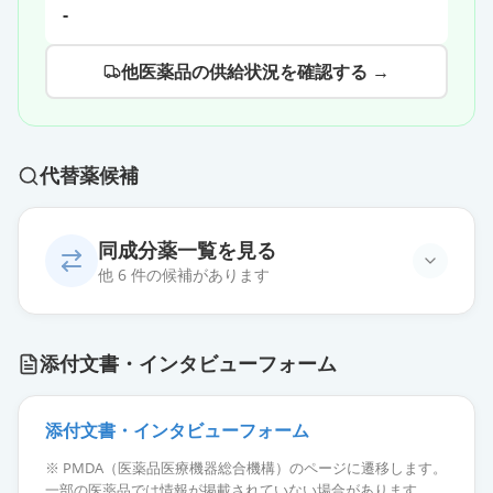
-
他医薬品の供給状況を確認する →
代替薬候補
同成分薬一覧を見る
他 6 件の候補があります
ラメルテオン錠8mg「JG」
通常出荷
添付文書・インタビューフォーム
薬価
16.40 円
ラメルテオン錠8mg「サワイ」
添付文書・インタビューフォーム
通常出荷
薬価
16.40 円
※ PMDA（医薬品医療機器総合機構）のページに遷移します。
一部の医薬品では情報が掲載されていない場合があります。