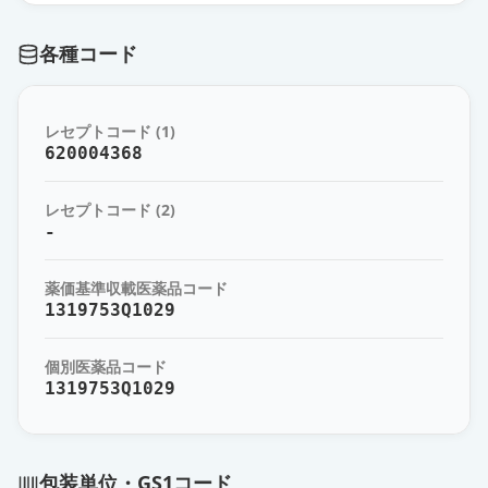
モキシフロキサシン点眼液0.5％
各種コード
「サンド」
通常出荷
薬価
26.30 円
レセプトコード (1)
アベロックス錠400mg
通常出荷
620004368
薬価
187.90 円
レセプトコード (2)
-
薬価基準収載医薬品コード
1319753Q1029
個別医薬品コード
1319753Q1029
包装単位・GS1コード