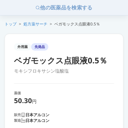
他の医薬品を検索する
トップ
>
処方薬サーチ
>
ベガモックス点眼液0.5％
外用薬
先発品
ベガモックス点眼液0.5％
モキシフロキサシン塩酸塩
薬価
50.30
円
日本アルコン
販売
日本アルコン
製造