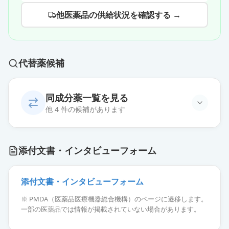
他医薬品の供給状況を確認する →
代替薬候補
同成分薬一覧を見る
他 4 件の候補があります
モキシフロキサシン点眼液0.5％
添付文書・インタビューフォーム
「ニットー」
通常出荷
薬価
23.50 円
添付文書・インタビューフォーム
モキシフロキサシン点眼液0.5％
※ PMDA（医薬品医療機器総合機構）のページに遷移します。
「日点」
通常出荷
一部の医薬品では情報が掲載されていない場合があります。
薬価
23.50 円