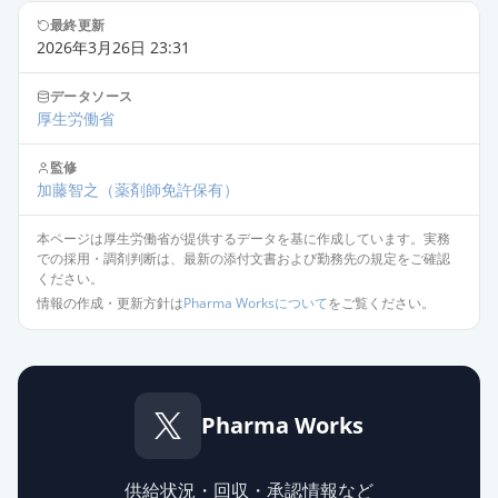
最終更新
2026年3月26日 23:31
データソース
厚生労働省
監修
加藤智之
（薬剤師免許保有）
本ページは厚生労働省が提供するデータを基に作成しています。実務
での採用・調剤判断は、最新の添付文書および勤務先の規定をご確認
ください。
情報の作成・更新方針は
Pharma Worksについて
をご覧ください。
Pharma Works
供給状況・回収・承認情報など