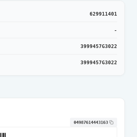
629911401
-
3999457G3022
3999457G3022
04987614443163