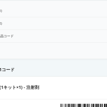
)
)
薬品コード
ド
1コード
(1キット×1) - 注射剤