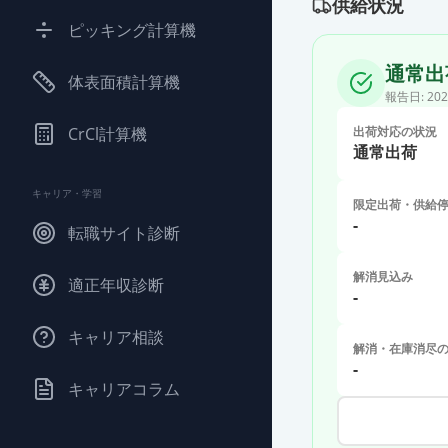
供給状況
ピッキング計算機
通常出
体表面積計算機
報告日:
202
CrCl計算機
出荷対応の状況
通常出荷
キャリア・学習
限定出荷・供給
-
転職サイト診断
解消見込み
適正年収診断
-
キャリア相談
解消・在庫消尽
-
キャリアコラム