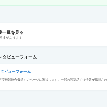
薬一覧を見る
の候補があります
皮下注40mgシリンジ0.8mL「FKB」
ンタビューフォーム
皮下注20mgシリンジ0.4mL「FKB」
ンタビューフォーム
薬品医療機器総合機構）のページに遷移します。一部の医薬品では情報が掲載さ