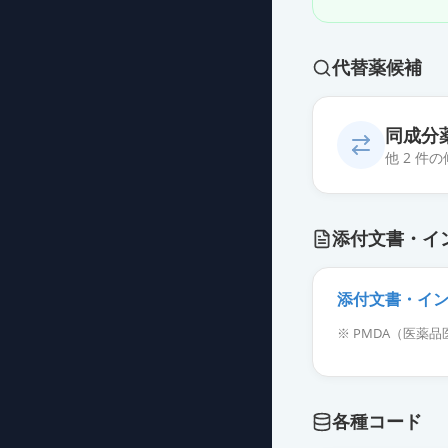
代替薬候補
同成分
他 2 件
アダリムマブBS
添付文書・イ
薬価
17987 円
アダリムマブBS
添付文書・イ
薬価
9270 円
※ PMDA（医
各種コード