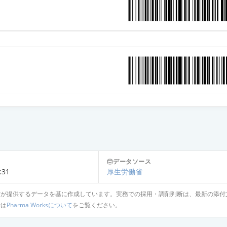
データソース
:31
厚生労働省
省が提供するデータを基に作成しています。実務での採用・調剤判断は、最新の添付
針は
Pharma Worksについて
をご覧ください。