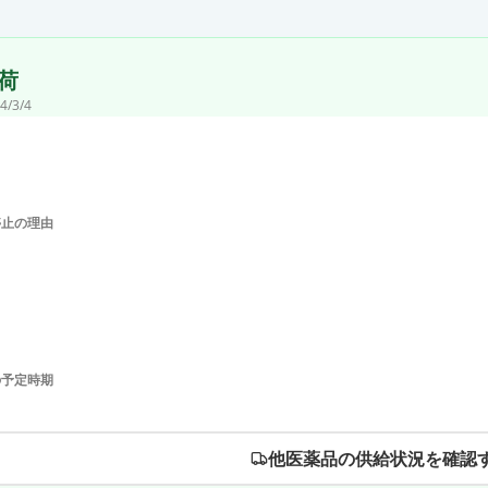
荷
4/3/4
停止の理由
の予定時期
他医薬品の供給状況を確認す