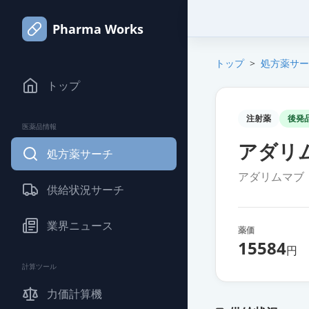
Pharma Works
トップ
>
処方薬サー
トップ
注射薬
後発
医薬品情報
アダリム
処方薬サーチ
アダリムマブ
供給状況サーチ
業界ニュース
薬価
15584
円
計算ツール
力価計算機