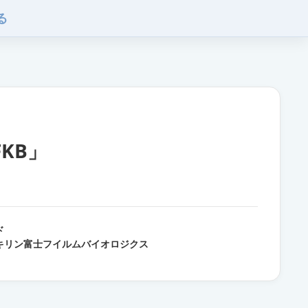
る
KB」
ド
キリン富士フイルムバイオロジクス