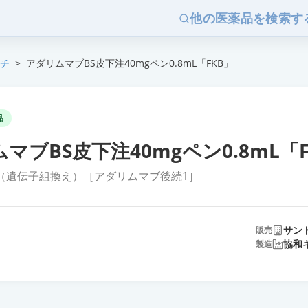
他の医薬品を検索す
チ
>
アダリムマブBS皮下注40mgペン0.8mL「FKB」
品
マブBS皮下注40mgペン0.8mL「F
（遺伝子組換え）［アダリムマブ後続1］
サン
販売
協和
製造