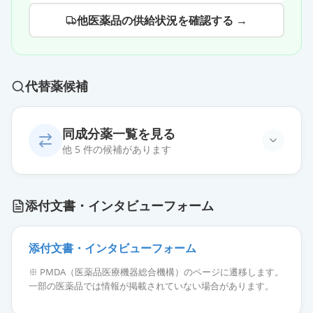
他医薬品の供給状況を確認する →
代替薬候補
同成分薬一覧を見る
他 5 件の候補があります
スキリージ皮下注180mgオートドー
添付文書・インタビューフォーム
ザー
通常出荷
薬価
230502 円
添付文書・インタビューフォーム
スキリージ皮下注75mgシリンジ
※ PMDA（医薬品医療機器総合機構）のページに遷移します。
0.83mL
通常出荷
一部の医薬品では情報が掲載されていない場合があります。
薬価
233885 円