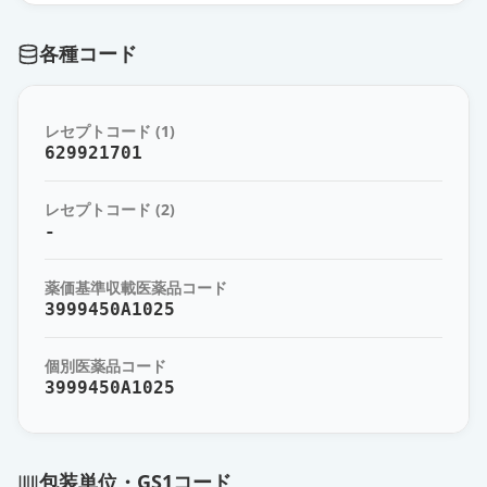
スキリージ皮下注360mgオートドー
各種コード
ザー
通常出荷
薬価
446462 円
レセプトコード (1)
スキリージ皮下注150mgシリンジ
629921701
1mL
通常出荷
薬価
474616 円
レセプトコード (2)
-
スキリージ皮下注150mgペン1mL
通常出荷
薬価
474761 円
薬価基準収載医薬品コード
3999450A1025
個別医薬品コード
3999450A1025
包装単位・GS1コード