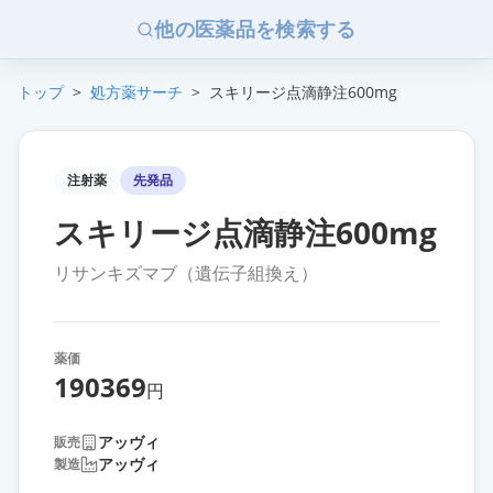
他の医薬品を検索する
トップ
>
処方薬サーチ
>
スキリージ点滴静注600mg
注射薬
先発品
スキリージ点滴静注600mg
リサンキズマブ（遺伝子組換え）
薬価
190369
円
アッヴィ
販売
アッヴィ
製造