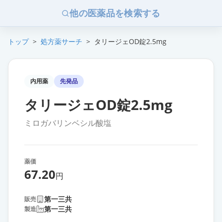
他の医薬品を検索する
トップ
>
処方薬サーチ
>
タリージェOD錠2.5mg
内用薬
先発品
タリージェOD錠2.5mg
ミロガバリンベシル酸塩
薬価
67.20
円
第一三共
販売
第一三共
製造