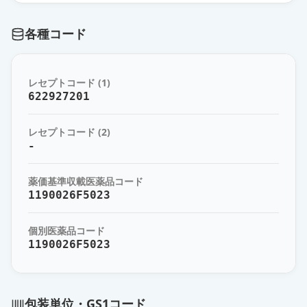
薬価
92.50 円
各種コード
タリージェ錠10mg
通常出荷
薬価
127.90 円
レセプトコード (1)
タリージェOD錠10mg
622927201
通常出荷
薬価
127.90 円
レセプトコード (2)
タリージェ錠15mg
-
通常出荷
薬価
154.80 円
薬価基準収載医薬品コード
タリージェOD錠15mg
1190026F5023
通常出荷
薬価
154.80 円
個別医薬品コード
1190026F5023
包装単位・GS1コード