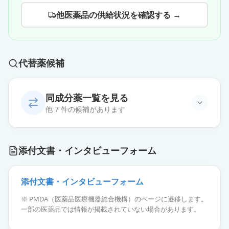
他医薬品の供給状況を確認する →
代替薬候補
同成分薬一覧を見る
他 7 件の候補があります
タリージェ錠2.5mg
通常出荷
添付文書・インタビューフォーム
薬価
67.20 円
タリージェOD錠5mg
添付文書・インタビューフォーム
通常出荷
薬価
92.50 円
※ PMDA（医薬品医療機器総合機構）のページに遷移します。
一部の医薬品では情報が掲載されていない場合があります。
タリージェ錠5mg
通常出荷