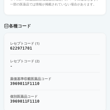
一部の医薬品では情報が掲載されていない場合があります。
ビルダグリプチン錠50mg「TCK」
通常出荷
薬価
16.00 円
各種コード
ビルダグリプチン錠50mg「日新」
通常出荷
薬価
16.00 円
レセプトコード (1)
ビルダグリプチン錠50mg「ニプ
622971701
ロ」
通常出荷
薬価
16.00 円
レセプトコード (2)
-
ビルダグリプチン錠50mg「トー
ワ」
通常出荷
薬価基準収載医薬品コード
薬価
16.00 円
3969011F1110
ビルダグリプチン錠50mg「サワ
個別医薬品コード
イ」
通常出荷
3969011F1110
薬価
16.00 円