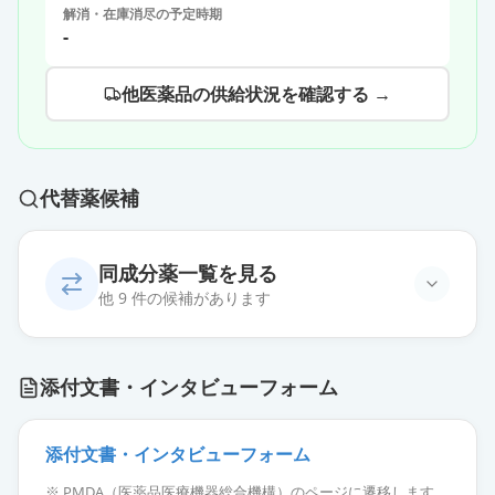
解消・在庫消尽の予定時期
-
他医薬品の供給状況を確認する →
代替薬候補
同成分薬一覧を見る
他 9 件の候補があります
ビルダグリプチン錠50mg「ZE」
通常出荷
添付文書・インタビューフォーム
薬価
16.00 円
ビルダグリプチン錠50mg「JG」
添付文書・インタビューフォーム
通常出荷
薬価
16.00 円
※ PMDA（医薬品医療機器総合機構）のページに遷移します。