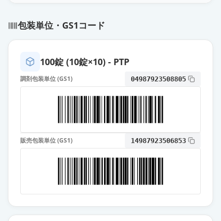
ビルダグリプチン錠50mg「杏林」
包装単位・GS1コード
通常出荷
薬価
16.00 円
エクア錠50mg
100錠 (10錠×10) - PTP
通常出荷
薬価
38.70 円
調剤包装単位 (GS1)
04987923508805
販売包装単位 (GS1)
14987923506853