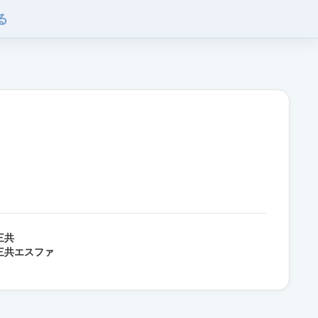
る
三共
三共エスファ