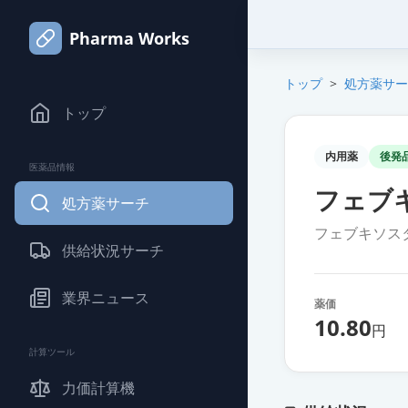
Pharma Works
トップ
>
処方薬サー
トップ
内用薬
後発
医薬品情報
フェブキ
処方薬サーチ
フェブキソス
供給状況サーチ
業界ニュース
薬価
10.80
円
計算ツール
力価計算機