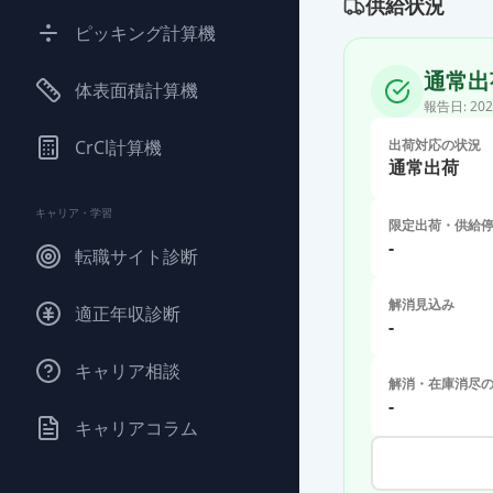
供給状況
ピッキング計算機
通常出
体表面積計算機
報告日:
202
CrCl計算機
出荷対応の状況
通常出荷
キャリア・学習
限定出荷・供給
-
転職サイト診断
解消見込み
適正年収診断
-
キャリア相談
解消・在庫消尽
-
キャリアコラム