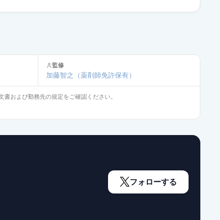
通常出荷
通常出荷
監修
加藤智之
（薬剤師免許保有）
通常出荷
文書および勤務先の規定をご確認ください。
通常出荷
通常出荷
フォローする
通常出荷