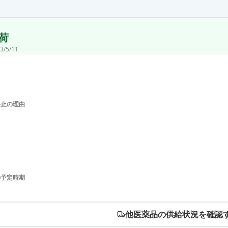
荷
3/5/11
停止の理由
の予定時期
他医薬品の供給状況を確認す