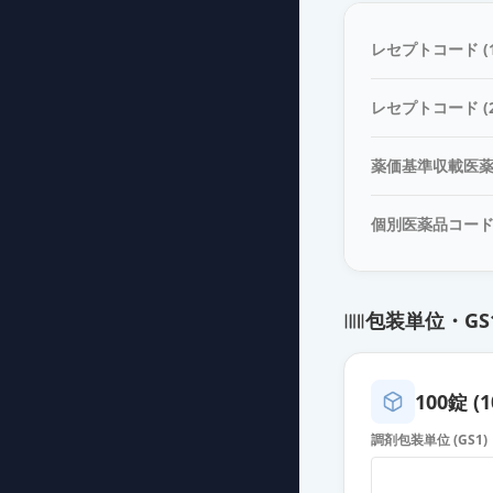
フェブキソスタ
薬価
10.80 円
レセプトコード (1
フェブキソスタ
レセプトコード (2
薬価
10.80 円
薬価基準収載医
フェブキソスタ
薬価
10.80 円
個別医薬品コー
フェブキソスタッ
薬価
10.80 円
包装単位・GS
フェブキソスタッ
薬価
10.80 円
100錠 (1
フェブキソスタ
調剤包装単位 (GS1)
薬価
10.80 円