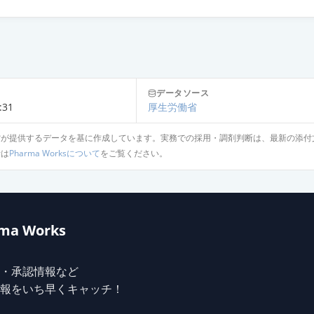
トOD錠10mg「NPI」
ットOD錠10mg「日新」
データソース
:31
厚生労働省
ト錠10mg「TCK」
省が提供するデータを基に作成しています。実務での採用・調剤判断は、最新の添付
針は
Pharma Worksについて
をご覧ください。
ット錠10mg「ニプロ」
ma Works
ト錠10mg「DSEP」
・承認情報など
mg
報をいち早くキャッチ！