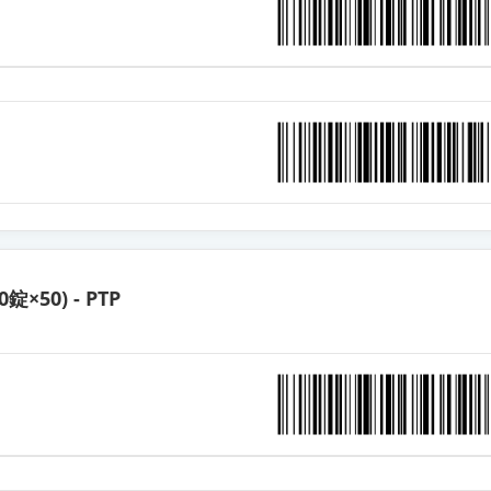
ットOD錠20mg「ケミファ」
ット錠20mg「ニプロ」
ット錠20mg「日新」
mg
0錠×50) - PTP
ットOD錠10mg「ケミファ」
ット錠10mg「サワイ」