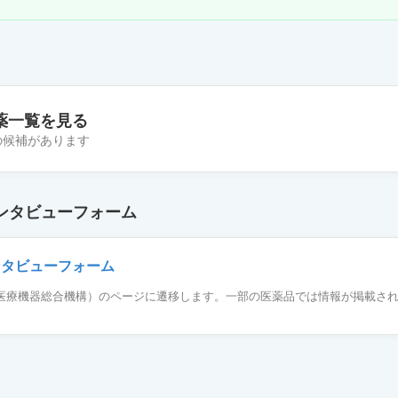
薬一覧を見る
件の候補があります
ットOD錠20mg「明治」
ンタビューフォーム
ット錠20mg「サワイ」
ンタビューフォーム
薬品医療機器総合機構）のページに遷移します。一部の医薬品では情報が掲載さ
ト錠20mg「AFP」