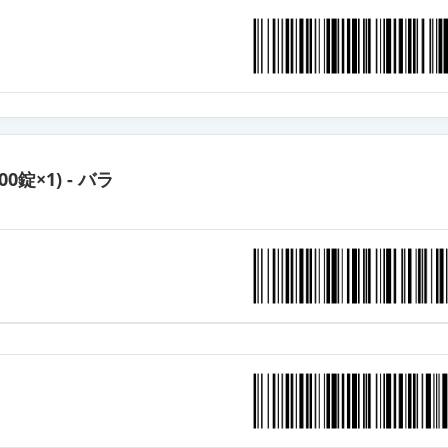
ット錠10mg「日新」
ト錠10mg「AFP」
ットOD錠10mg「明治」
500錠×1) - バラ
ット錠10mg「YD」
ット錠10mg「杏林」
ットOD錠10mg「サワイ」