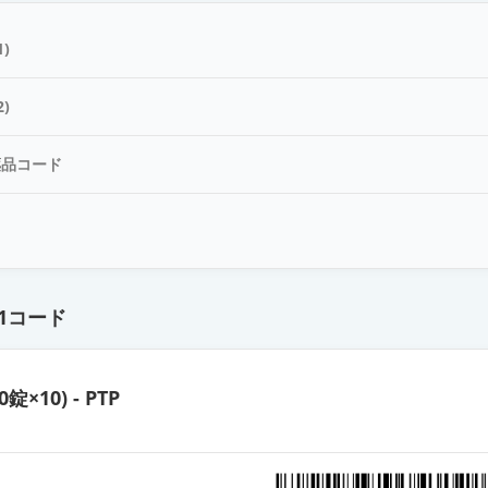
ット錠20mg「杏林」
)
ットOD錠20mg「日新」
)
薬品コード
ット錠20mg「YD」
ド
ト錠20mg「TCK」
1コード
トOD錠20mg「NPI」
0錠×10) - PTP
ットOD錠20mg「サワイ」