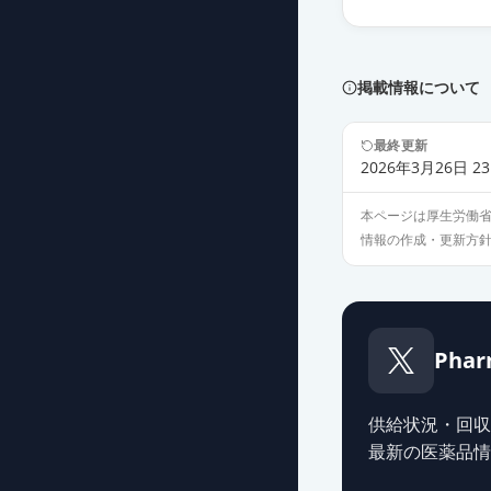
フェブキソスタッ
薬価
6.30 円
掲載情報について
フェブキソスタ
薬価
6.30 円
最終更新
2026年3月26日 23
フェブキソスタッ
本ページは厚生労働
薬価
6.30 円
情報の作成・更新方
フェブキソスタ
薬価
6.30 円
Phar
フェブキソスタッ
薬価
6.30 円
供給状況・回収
フェブリク錠10
最新の医薬品情
薬価
12.40 円