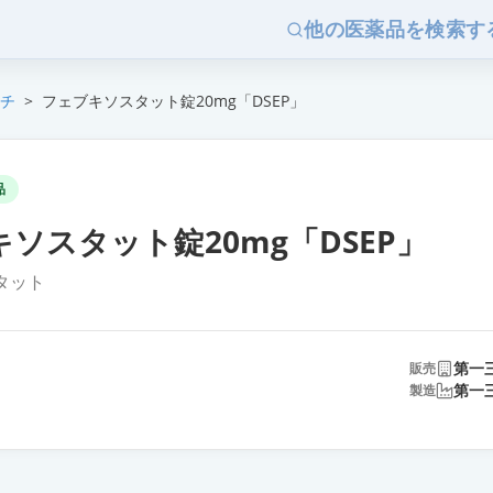
他の医薬品を検索す
チ
>
フェブキソスタット錠20mg「DSEP」
品
ソスタット錠20mg「DSEP」
タット
第一
販売
第一
製造