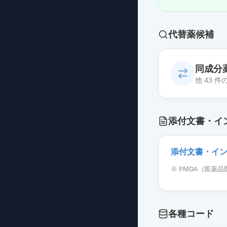
代替薬候補
同成分
他 43 
フェブキソスタ
添付文書・イ
薬価
10.80 円
フェブキソスタ
添付文書・イ
薬価
10.80 円
※ PMDA（医
フェブキソスタッ
薬価
10.80 円
各種コード