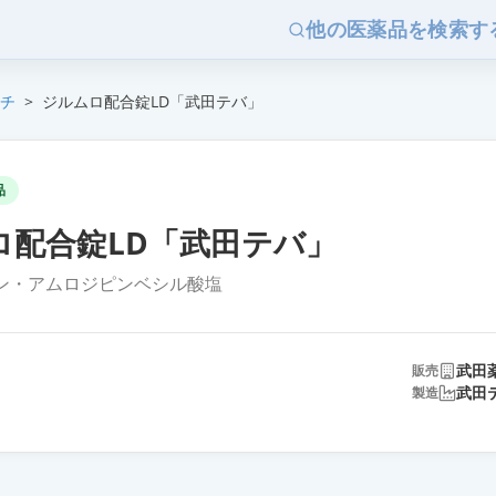
他の医薬品を検索す
チ
>
ジルムロ配合錠LD「武田テバ」
品
ロ配合錠LD「武田テバ」
ン・アムロジピンベシル酸塩
武田
販売
武田
製造