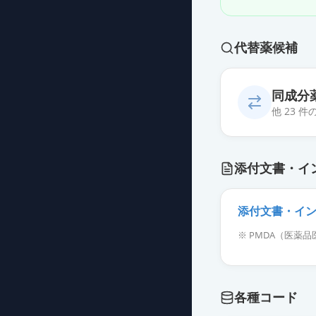
代替薬候補
同成分
他 23 
ジルムロ配合錠
添付文書・イ
薬価
23.90 円
ジルムロ配合錠
添付文書・イ
薬価
23.90 円
※ PMDA（医
ジルムロ配合錠L
薬価
23.90 円
各種コード