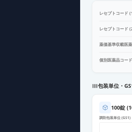
ジルムロ配合錠
薬価
23.90 円
レセプトコード (1
ジルムロ配合錠L
レセプトコード (2
薬価
23.90 円
薬価基準収載医
ジルムロ配合O
薬価
23.90 円
個別医薬品コー
ジルムロ配合O
薬価
23.90 円
包装単位・GS
ジルムロ配合錠
薬価
23.90 円
100錠 (1
ジルムロ配合錠
調剤包装単位 (GS1)
薬価
23.90 円