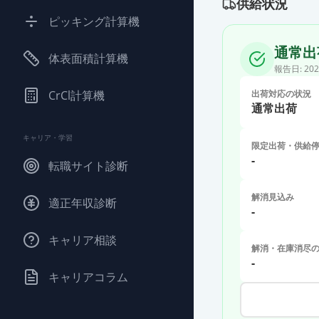
供給状況
ピッキング計算機
通常出
体表面積計算機
報告日:
202
CrCl計算機
出荷対応の状況
通常出荷
キャリア・学習
限定出荷・供給
-
転職サイト診断
解消見込み
適正年収診断
-
キャリア相談
解消・在庫消尽
-
キャリアコラム