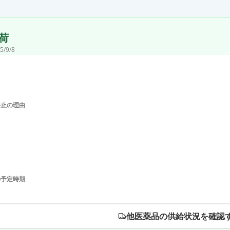
荷
5/9/8
停止の理由
の予定時期
他医薬品の供給状況を確認す