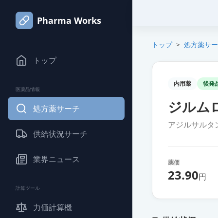
Pharma Works
トップ
>
処方薬サー
トップ
内用薬
後発
医薬品情報
ジルム
処方薬サーチ
アジルサルタ
供給状況サーチ
業界ニュース
薬価
23.90
円
計算ツール
力価計算機