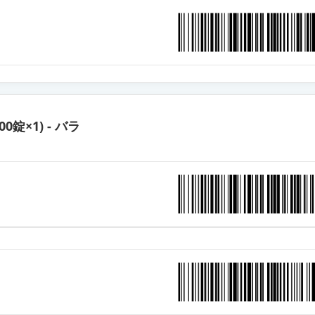
HD「ツルハラ」
HD「サワイ」
HD「JG」
500錠×1) - バラ
HD「YD」
LD
HD