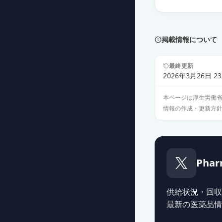
ジルムロ配合O
薬価
23.90 円
掲載情報について
ジルムロ配合O
薬価
24.80 円
最終更新
2026年3月26日 23
本ページは厚生労働
情報の作成・更新方
Phar
供給状況・回収
最新の医薬品情