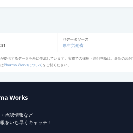
D錠LD「サワイ」
D錠HD「サワイ」
データソース
:31
厚生労働省
省が提供するデータを基に作成しています。実務での採用・調剤判断は、最新の添付
針は
Pharma Worksについて
をご覧ください。
ma Works
・承認情報など
報をいち早くキャッチ！