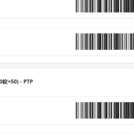
HD「武田テバ」
HD「TCK」
D錠HD「トーワ」
HD「トーワ」
0錠×50) - PTP
D錠HD「日医工」
HD「ニプロ」