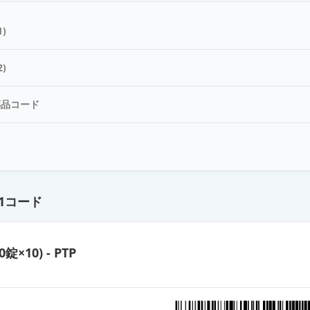
LD「サワイ」
)
D「JG」
)
薬品コード
D錠LD「日医工」
ド
D錠LD「トーワ」
1コード
LD「ニプロ」
0錠×10) - PTP
LD「YD」