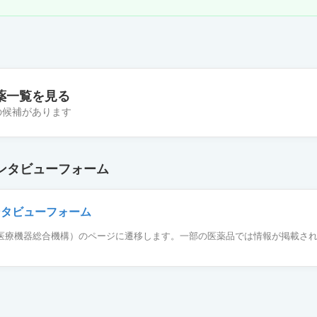
薬一覧を見る
件の候補があります
LD「ツルハラ」
ンタビューフォーム
LD「トーワ」
ンタビューフォーム
薬品医療機器総合機構）のページに遷移します。一部の医薬品では情報が掲載さ
D「TCK」