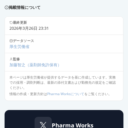
100mg「NK」
通常出荷
薬価
7547 円
掲載情報について
ペメトレキセド点滴静注液
最終更新
2026年3月26日 23:31
100mg「サワイ」
通常出荷
薬価
7590 円
データソース
厚生労働省
ペメトレキセド点滴静注用
100mg「サワイ」
通常出荷
監修
薬価
7590 円
加藤智之
（薬剤師免許保有）
本ページは厚生労働省が提供するデータを基に作成しています。実務
ペメトレキセド点滴静注用
での採用・調剤判断は、最新の添付文書および勤務先の規定をご確認
100mg「ヤクルト」
通常出荷
ください。
薬価
9551 円
情報の作成・更新方針は
Pharma Worksについて
をご覧ください。
ペメトレキセド点滴静注用
500mg「F」
通常出荷
薬価
30295 円
Pharma Works