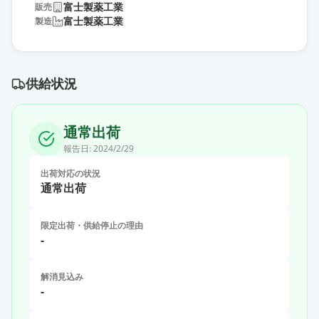
富士製薬工業
販売
富士製薬工業
製造
供給状況
通常出荷
報告日:
2024/2/29
出荷対応の状況
通常出荷
限定出荷・供給停止の理由
-
解消見込み
-