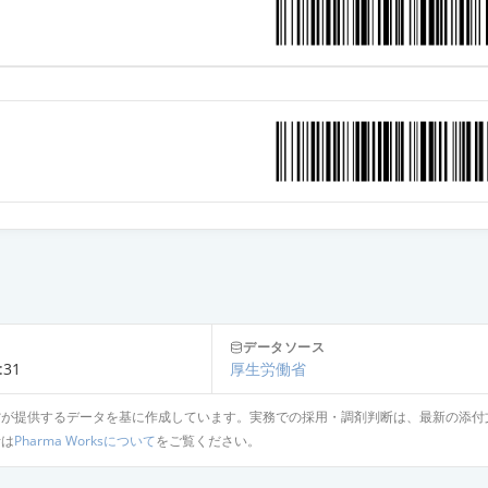
mg
データソース
:31
厚生労働省
省が提供するデータを基に作成しています。実務での採用・調剤判断は、最新の添付
針は
Pharma Worksについて
をご覧ください。