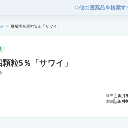
他の医薬品を検索す
チ
>
酢酸亜鉛顆粒5％「サワイ」
品
鉛顆粒5％「サワイ」
物
沢井
販売
沢井
製造