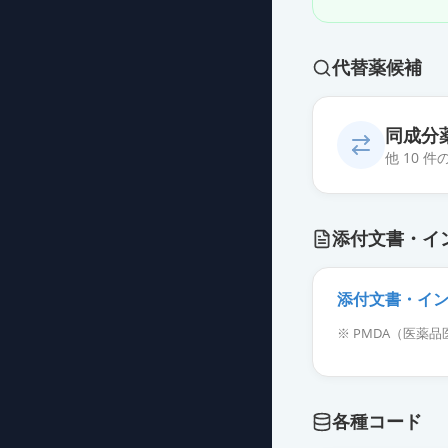
代替薬候補
同成分
他 10 
酢酸亜鉛顆粒5
添付文書・イ
薬価
186.00 円
ノベルジン顆粒
添付文書・イ
薬価
402.20 円
※ PMDA（医
酢酸亜鉛錠25
薬価
81.50 円
各種コード