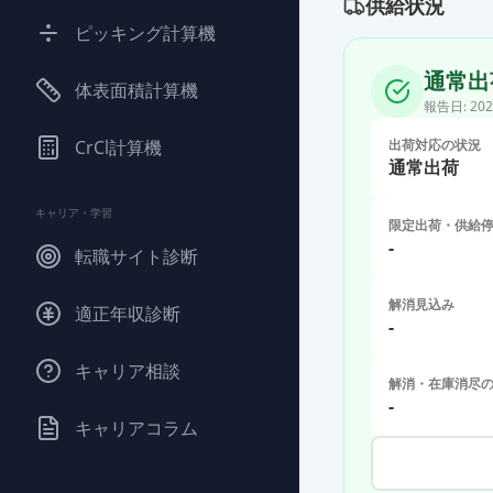
供給状況
ピッキング計算機
通常出
体表面積計算機
報告日:
202
CrCl計算機
出荷対応の状況
通常出荷
キャリア・学習
限定出荷・供給
-
転職サイト診断
解消見込み
適正年収診断
-
キャリア相談
解消・在庫消尽
-
キャリアコラム