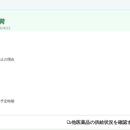
荷
6/4/22
停止の理由
の予定時期
他医薬品の供給状況を確認す