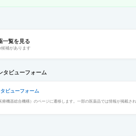
薬一覧を見る
件の候補があります
％「ノーベル」
ンタビューフォーム
5％
ンタビューフォーム
薬品医療機器総合機構）のページに遷移します。一部の医薬品では情報が掲載さ
mg「サワイ」