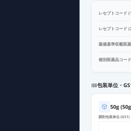
酢酸亜鉛錠25
薬価
81.50 円
レセプトコード (1
酢酸亜鉛錠25
レセプトコード (2
薬価
81.50 円
薬価基準収載医
酢酸亜鉛錠50
薬価
126.60 円
個別医薬品コー
酢酸亜鉛錠50
薬価
126.60 円
包装単位・GS
酢酸亜鉛錠50
薬価
126.60 円
50g (50
ノベルジン錠25
調剤包装単位 (GS1)
薬価
201.10 円