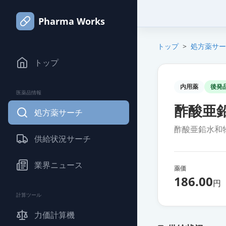
Pharma Works
トップ
>
処方薬サー
トップ
内用薬
後発
医薬品情報
酢酸亜
処方薬サーチ
酢酸亜鉛水和
供給状況サーチ
業界ニュース
薬価
186.00
円
計算ツール
力価計算機