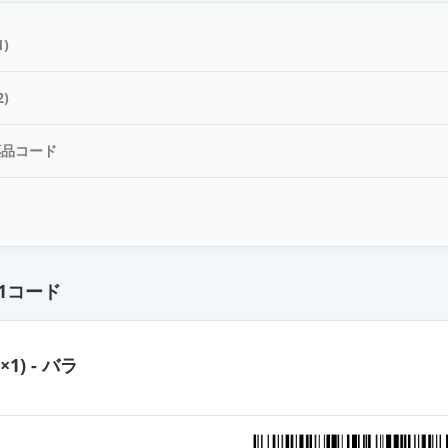
mg「ノーベル」
)
mg「ケミファ」
)
薬品コード
mg「ノーベル」
ド
mg「サワイ」
1コード
mg「ケミファ」
g×1) - バラ
mg