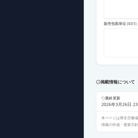
ノベルジン錠50
薬価
321.60 円
販売包装単位 (GS1)
掲載情報について
最終更新
2026年3月26日 23
本ページは厚生労働
情報の作成・更新方