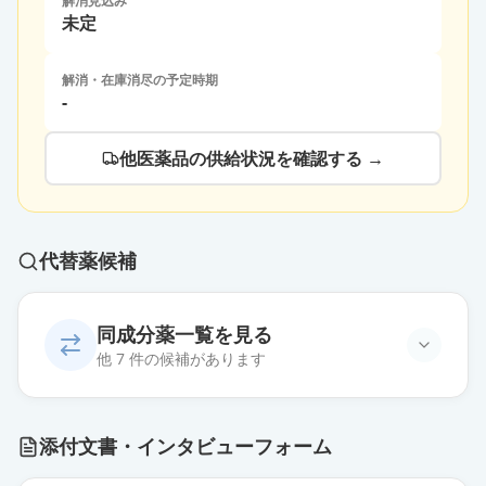
解消見込み
未定
解消・在庫消尽の予定時期
-
他医薬品の供給状況を確認する →
代替薬候補
同成分薬一覧を見る
他 7 件の候補があります
エタネルセプトBS皮下注50mgペン
添付文書・インタビューフォーム
1.0mL「日医工」
限定出荷
薬価
9924 円