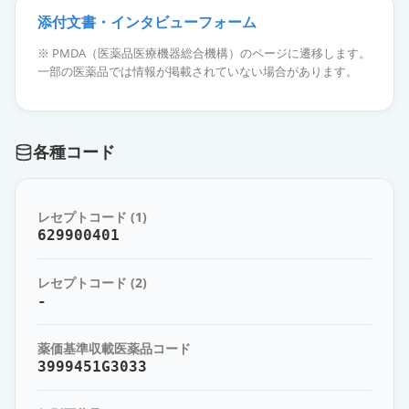
添付文書・インタビューフォーム
エタネルセプトBS皮下注50mgペン
※ PMDA（医薬品医療機器総合機構）のページに遷移します。
1.0mL「TY」
供給停止
一部の医薬品では情報が掲載されていない場合があります。
薬価
9924 円
エタネルセプトBS皮下注50mgシリ
各種コード
ンジ1.0mL「TY」
供給停止
薬価
11768 円
レセプトコード (1)
エタネルセプトBS皮下注25mgシリ
629900401
ンジ0.5mL「日医工」
限定出荷
薬価
5744 円
レセプトコード (2)
-
エタネルセプトBS皮下注10mgシリ
ンジ1.0mL「TY」
供給停止
薬価基準収載医薬品コード
薬価
2256 円
3999451G3033
エタネルセプトBS皮下注10mgシリ