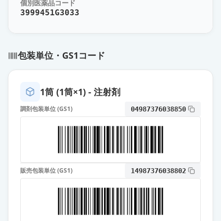
個別医薬品コード
ンジ1.0mL「日医工」
供給停止
3999451G3033
薬価
2926 円
エタネルセプトBS皮下注25mgシリ
包装単位・GS1コード
ンジ0.5mL「TY」
供給停止
薬価
5744 円
1筒 (1筒×1) - 注射剤
調剤包装単位 (GS1)
04987376038850
販売包装単位 (GS1)
14987376038802