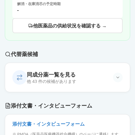
解消・在庫消尽の予定時期
-
他医薬品の供給状況を確認する →
代替薬候補
同成分薬一覧を見る
他 43 件の候補があります
フェブキソスタットOD錠20mg「明
添付文書・インタビューフォーム
治」
通常出荷
薬価
10.80 円
添付文書・インタビューフォーム
フェブキソスタット錠20mg「サワ
※ PMDA（医薬品医療機器総合機構）のページに遷移します。