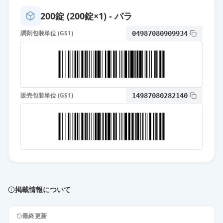
薬価
10.80 円
200錠 (200錠×1) - バラ
フェブキソスタット錠20mg「日
調剤包装単位 (GS1)
04987080909934
新」
通常出荷
薬価
10.80 円
フェブリク錠20mg
通常出荷
薬価
24.90 円
販売包装単位 (GS1)
14987080282140
フェブキソスタットOD錠10mg「ケ
ミファ」
通常出荷
薬価
6.30 円
フェブキソスタット錠10mg「サワ
イ」
通常出荷
薬価
6.30 円
掲載情報について
フェブキソスタット錠10mg「日
最終更新