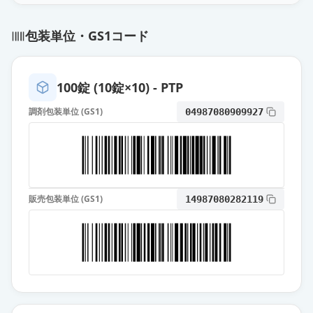
フェブキソスタット錠
20mg「TCK」
通常出荷
包装単位・GS1コード
薬価
10.80 円
フェブキソスタットOD錠
100錠 (10錠×10) - PTP
20mg「NPI」
通常出荷
薬価
10.80 円
調剤包装単位 (GS1)
04987080909927
フェブキソスタット錠
20mg「DSEP」
通常出荷
薬価
10.80 円
販売包装単位 (GS1)
14987080282119
フェブキソスタットOD錠20mg「ケ
ミファ」
通常出荷
薬価
10.80 円
フェブキソスタット錠20mg「ニプ
ロ」
通常出荷