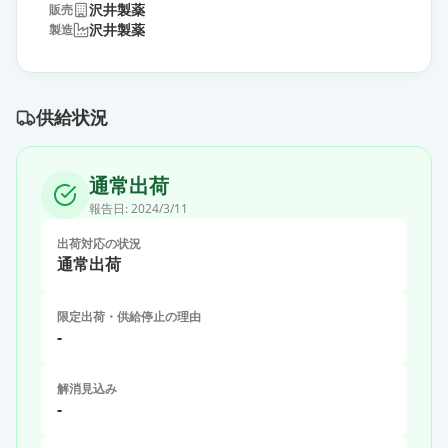
沢井製薬
販売
沢井製薬
製造
供給状況
通常出荷
報告日:
2024/3/11
出荷対応の状況
通常出荷
限定出荷・供給停止の理由
-
解消見込み
-