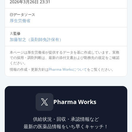
新」
通常出荷
2026年3月26日 23:31
薬価
6.30 円
データソース
厚生労働省
フェブキソスタット錠
10mg「AFP」
通常出荷
監修
薬価
6.30 円
加藤智之
（薬剤師免許保有）
フェブキソスタットOD錠10mg「明
本ページは厚生労働省が提供するデータを基に作成しています。実務
での採用・調剤判断は、最新の添付文書および勤務先の規定をご確認
治」
通常出荷
ください。
薬価
6.30 円
情報の作成・更新方針は
Pharma Worksについて
をご覧ください。
フェブキソスタット錠10mg「YD」
通常出荷
薬価
6.30 円
Pharma Works
フェブキソスタット錠10mg「杏
林」
通常出荷
薬価
6.30 円
供給状況・回収・承認情報など
最新の医薬品情報をいち早くキャッチ！