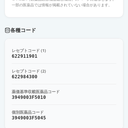
イ」
通常出荷
一部の医薬品では情報が掲載されていない場合があります。
薬価
10.80 円
フェブキソスタット錠
各種コード
20mg「AFP」
通常出荷
薬価
10.80 円
レセプトコード (1)
フェブキソスタット錠20mg「杏
622911901
林」
通常出荷
薬価
10.80 円
レセプトコード (2)
622984300
フェブキソスタットOD錠20mg「日
新」
通常出荷
薬価基準収載医薬品コード
薬価
10.80 円
3949003F5010
フェブキソスタット錠20mg「YD」
通常出荷
個別医薬品コード
薬価
10.80 円
3949003F5045