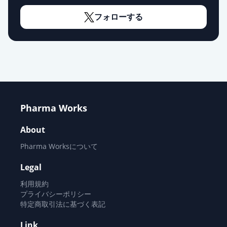
フェブキソスタットOD錠10mg「サ
ワイ」
通常出荷
フォローする
薬価
6.30 円
フェブキソスタットOD錠
10mg「NPI」
通常出荷
薬価
6.30 円
フェブキソスタットOD錠10mg「日
Pharma Works
新」
通常出荷
薬価
6.30 円
About
Pharma Worksについて
フェブキソスタット錠
10mg「TCK」
通常出荷
Legal
薬価
6.30 円
利用規約
プライバシーポリシー
フェブキソスタット錠10mg「ニプ
特定商取引法に基づく表記
ロ」
通常出荷
Link
薬価
6.30 円