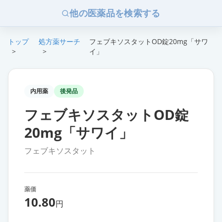
他の医薬品を検索する
トップ
処方薬サーチ
フェブキソスタットOD錠20mg「サワ
>
>
イ」
内用薬
後発品
フェブキソスタットOD錠
20mg「サワイ」
フェブキソスタット
薬価
10.80
円