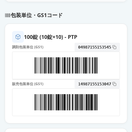
ソリフェナシンコハク酸塩OD錠
包装単位・GS1コード
2.5mg「サワイ」
通常出荷
薬価
17.30 円
100錠 (10錠×10) - PTP
ソリフェナシンコハク酸塩錠
2.5mg「TCK」
通常出荷
調剤包装単位 (GS1)
04987155153545
薬価
17.30 円
ソリフェナシンコハク酸塩錠
2.5mg「トーワ」
通常出荷
薬価
17.30 円
販売包装単位 (GS1)
14987155153047
ソリフェナシンコハク酸塩錠
2.5mg「YD」
通常出荷
薬価
22.40 円
ベシケア錠2.5mg
通常出荷