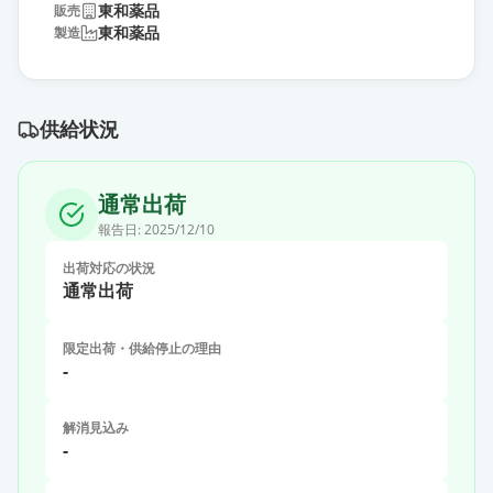
東和薬品
販売
東和薬品
製造
供給状況
通常出荷
報告日:
2025/12/10
出荷対応の状況
通常出荷
限定出荷・供給停止の理由
-
解消見込み
-