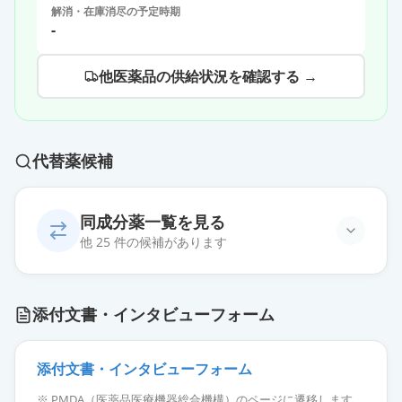
解消・在庫消尽の予定時期
-
他医薬品の供給状況を確認する →
代替薬候補
同成分薬一覧を見る
他 25 件の候補があります
ソリフェナシンコハク酸塩錠
添付文書・インタビューフォーム
2.5mg「日医工」
通常出荷
薬価
17.30 円
添付文書・インタビューフォーム
ソリフェナシンコハク酸塩OD錠
※ PMDA（医薬品医療機器総合機構）のページに遷移します。