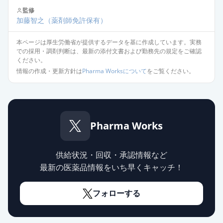
監修
ソリフェナシンコハク酸塩錠
加藤智之
（薬剤師免許保有）
5mg「トーワ」
通常出荷
薬価
28.90 円
本ページは厚生労働省が提供するデータを基に作成しています。実務
での採用・調剤判断は、最新の添付文書および勤務先の規定をご確認
ください。
ソリフェナシンコハク酸塩OD錠
情報の作成・更新方針は
Pharma Worksについて
をご覧ください。
5mg「トーワ」
通常出荷
薬価
28.90 円
ソリフェナシンコハク酸塩錠
5mg「ツルハラ」
通常出荷
Pharma Works
薬価
55.40 円
供給状況・回収・承認情報など
ベシケア錠5mg
最新の医薬品情報をいち早くキャッチ！
通常出荷
薬価
70.70 円
フォローする
ベシケアOD錠5mg
通常出荷
薬価
70.70 円