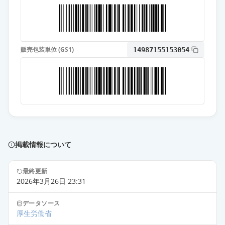
5mg「TCK」
通常出荷
薬価
28.90 円
ソリフェナシンコハク酸塩錠
販売包装単位 (GS1)
5mg「YD」
14987155153054
通常出荷
薬価
28.90 円
ソリフェナシンコハク酸塩錠
5mg「サワイ」
通常出荷
薬価
28.90 円
ソリフェナシンコハク酸塩OD錠
掲載情報について
5mg「ニプロ」
通常出荷
薬価
28.90 円
最終更新
2026年3月26日 23:31
ソリフェナシンコハク酸塩錠
5mg「日医工」
通常出荷
データソース
薬価
28.90 円
厚生労働省