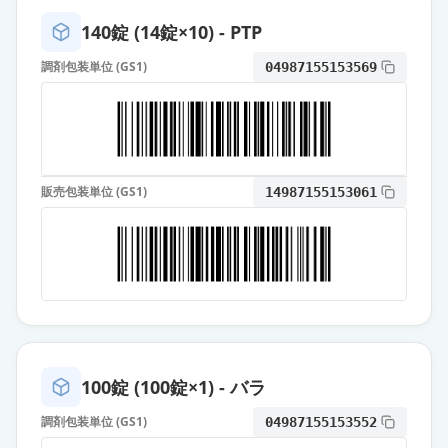
薬価
40.30 円
140錠 (14錠×10) - PTP
ベシケアOD錠2.5mg
通常出荷
調剤包装単位 (GS1)
04987155153569
薬価
40.30 円
ソリフェナシンコハク酸塩OD錠
5mg「JG」
通常出荷
薬価
28.90 円
販売包装単位 (GS1)
14987155153061
ソリフェナシンコハク酸塩OD錠
5mg「日医工」
通常出荷
薬価
28.90 円
ソリフェナシンコハク酸塩OD錠
5mg「サワイ」
通常出荷
薬価
28.90 円
100錠 (100錠×1) - バラ
調剤包装単位 (GS1)
04987155153552
ソリフェナシンコハク酸塩錠