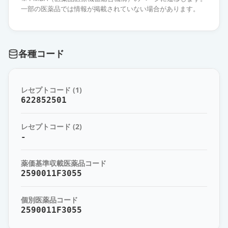
2.5mg「JG」
通常出荷
一部の医薬品では情報が掲載されていない場合があります。
薬価
17.30 円
ソリフェナシンコハク酸塩錠
各種コード
2.5mg「サワイ」
通常出荷
薬価
17.30 円
レセプトコード (1)
ソリフェナシンコハク酸塩OD錠
622852501
2.5mg「日医工」
通常出荷
薬価
17.30 円
レセプトコード (2)
-
ソリフェナシンコハク酸塩錠
2.5mg「ツルハラ」
通常出荷
薬価基準収載医薬品コード
薬価
17.30 円
2590011F3055
ソリフェナシンコハク酸塩OD錠
個別医薬品コード
2.5mg「ニプロ」
通常出荷
2590011F3055
薬価
17.30 円