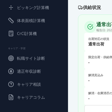
供給状況
ピッキング計算機
体表面積計算機
通常出
報告日:
202
CrCl計算機
出荷対応の状況
通常出荷
キャリア・学習
限定出荷・供給
転職サイト診断
-
適正年収診断
解消見込み
-
キャリア相談
解消・在庫消尽
キャリアコラム
-