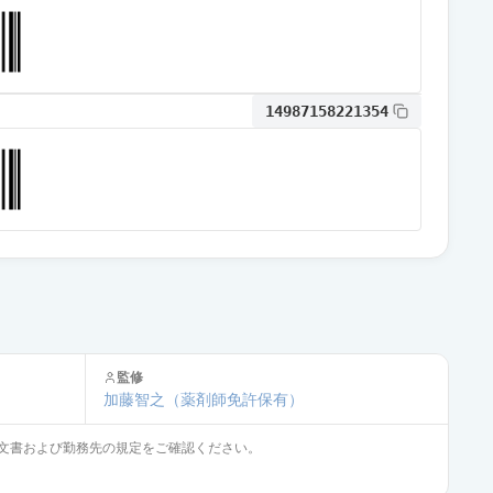
通常出荷
14987158221354
通常出荷
監修
加藤智之
（薬剤師免許保有）
文書および勤務先の規定をご確認ください。