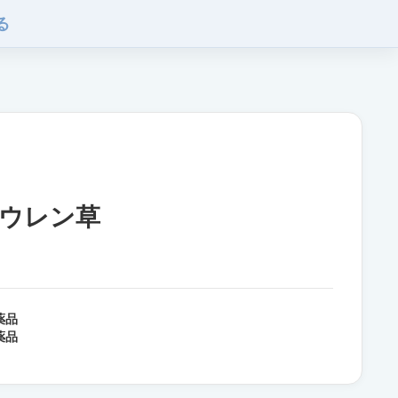
る
ウレン草
薬品
薬品