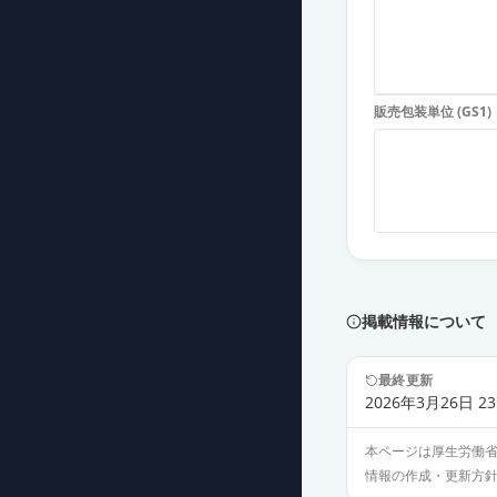
診断用アレルゲ
薬価
4267 円
販売包装単位 (GS1)
診断用アレルゲ
薬価
4267 円
掲載情報について
最終更新
2026年3月26日 23
本ページは厚生労働
情報の作成・更新方