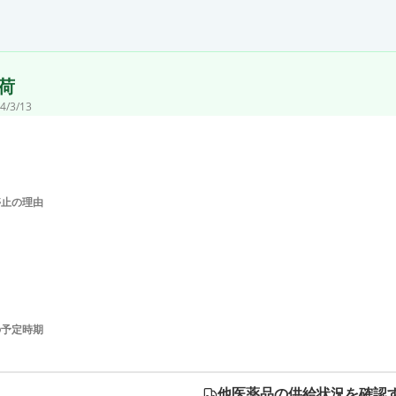
荷
4/3/13
停止の理由
の予定時期
他医薬品の供給状況を確認す