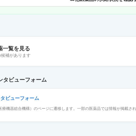
薬一覧を見る
件の候補があります
ン皮内エキス「トリイ」ススキ花粉1：1,000
ンタビューフォーム
ン皮内エキス「トリイ」米1：1,000
ンタビューフォーム
薬品医療機器総合機構）のページに遷移します。一部の医薬品では情報が掲載さ
ン皮内エキス「トリイ」ブタクサ花粉1：1,000