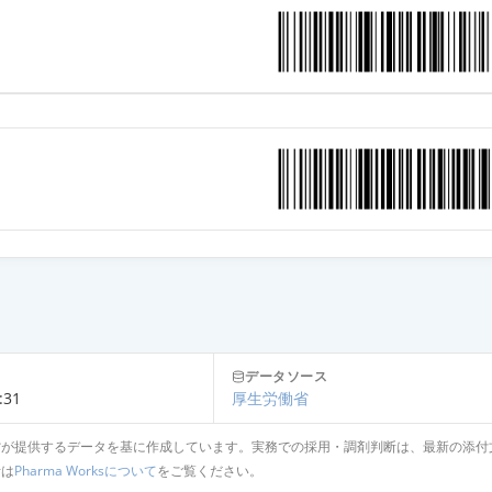
ン皮内エキス「トリイ」大麦1：1,000
ン皮内エキス「トリイ」カナムグラ花粉1：1,000
データソース
:31
厚生労働省
省が提供するデータを基に作成しています。実務での採用・調剤判断は、最新の添付
針は
Pharma Worksについて
をご覧ください。