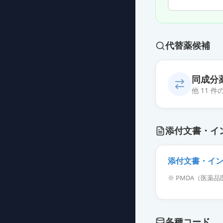
代替薬候補
同成分
他 11 
診断用アレルゲ
添付文書・イ
薬価
4267 円
診断用アレルゲ
添付文書・イ
薬価
4267 円
※ PMDA（医
診断用アレルゲ
薬価
4267 円
各種コード