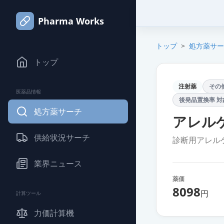
Pharma Works
トップ
>
処方薬サー
トップ
注射薬
その
医薬品情報
後発品置換率 対
処方薬サーチ
アレル
供給状況サーチ
診断用アレル
業界ニュース
薬価
8098
円
計算ツール
力価計算機