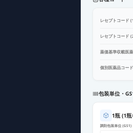
診断用アレルゲ
薬価
4267 円
レセプトコード (1
診断用アレルゲ
レセプトコード (2
薬価
4267 円
薬価基準収載医
診断用アレルゲ
薬価
4267 円
個別医薬品コー
診断用アレルゲ
薬価
4267 円
包装単位・GS
診断用アレルゲ
薬価
4267 円
1瓶 (1瓶
診断用アレルゲ
調剤包装単位 (GS1)
薬価
4267 円