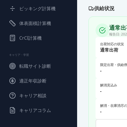
供給状況
ピッキング計算機
体表面積計算機
通常出
報告日:
202
CrCl計算機
出荷対応の状況
通常出荷
キャリア・学習
限定出荷・供給
転職サイト診断
-
適正年収診断
解消見込み
-
キャリア相談
解消・在庫消尽
キャリアコラム
-