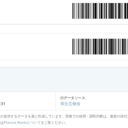
データソース
:31
厚生労働省
省が提供するデータを基に作成しています。実務での採用・調剤判断は、最新の添付
針は
Pharma Worksについて
をご覧ください。