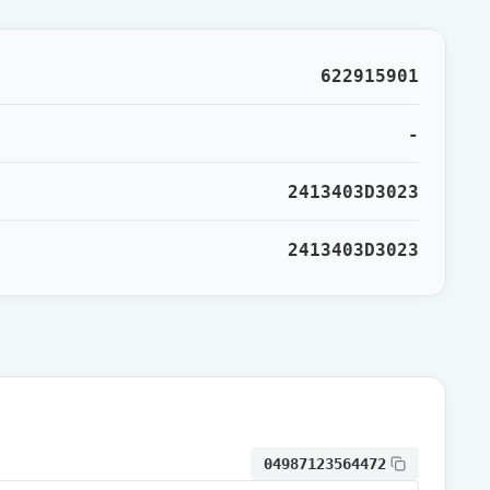
622915901
-
2413403D3023
2413403D3023
04987123564472