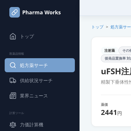
Pharma Works
トップ
>
処方薬サー
トップ
注射薬
その
医薬品情報
後発品置換率 対
処方薬サーチ
uFSH
供給状況サーチ
精製下垂体性
業界ニュース
薬価
2441
円
計算ツール
力価計算機