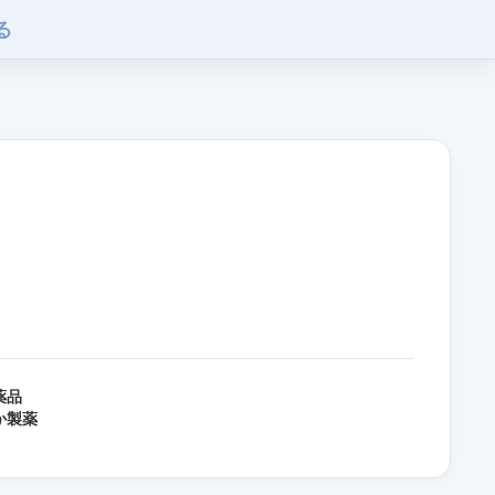
る
薬品
か製薬