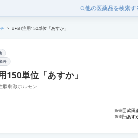
他の医薬品を検索す
チ
>
uFSH注用150単位「あすか」
他
象外
注用150単位「あすか」
性腺刺激ホルモン
武田
販売
あす
製造