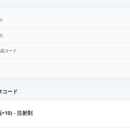
)
)
薬品コード
ド
1コード
瓶×10) - 注射剤