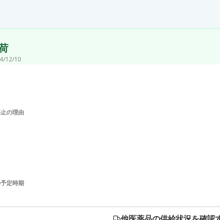
荷
4/12/10
停止の理由
の予定時期
他医薬品の供給状況を確認す