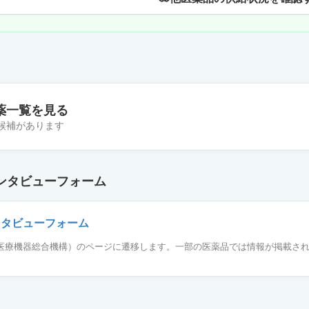
薬一覧を見る
の候補があります
150
ンタビューフォーム
単位「あすか」
ンタビューフォーム
薬品医療機器総合機構）のページに遷移します。一部の医薬品では情報が掲載さ
75