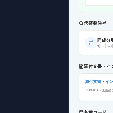
代替薬候補
同成分
他 3 件
フォリルモンP注
添付文書・イ
薬価
2441 円
uFSH注用75
添付文書・イ
薬価
1476 円
※ PMDA（医
フォリルモンP注
薬価
1476 円
各種コード