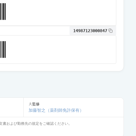
14987123000847
監修
加藤智之
（薬剤師免許保有）
文書および勤務先の規定をご確認ください。