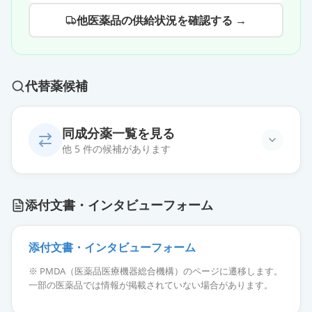
他医薬品の供給状況を確認する →
代替薬候補
同成分薬一覧を見る
他 5 件の候補があります
エプレレノン錠50mg「杏林」
通常出荷
添付文書・インタビューフォーム
薬価
18.40 円
エプレレノン錠25mg「杏林」
添付文書・インタビューフォーム
通常出荷
薬価
10.80 円
※ PMDA（医薬品医療機器総合機構）のページに遷移します。
一部の医薬品では情報が掲載されていない場合があります。
セララ錠25mg
通常出荷