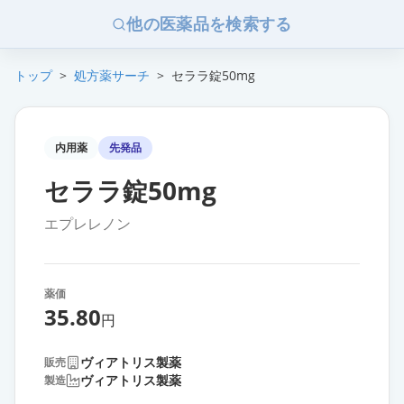
他の医薬品を検索する
トップ
>
処方薬サーチ
>
セララ錠50mg
内用薬
先発品
セララ錠50mg
エプレレノン
薬価
35.80
円
ヴィアトリス製薬
販売
ヴィアトリス製薬
製造