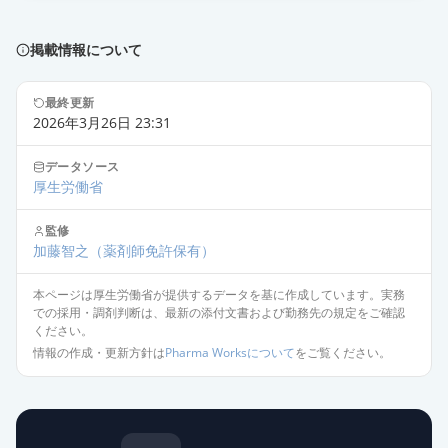
バンコマイシン点滴静注用0.5g「ト
ーワ」
限定出荷
薬価
648 円
掲載情報について
バンコマイシン塩酸塩散
最終更新
2026年3月26日 23:31
0.5g「VTRS」
通常出荷
薬価
813.00 円
データソース
厚生労働省
塩酸バンコマイシン散0.5g（OK）
通常出荷
薬価
864.40 円
監修
加藤智之
（薬剤師免許保有）
バンコマイシン塩酸塩散
本ページは厚生労働省が提供するデータを基に作成しています。実務
0.5g「NIG」
通常出荷
での採用・調剤判断は、最新の添付文書および勤務先の規定をご確認
薬価
909.60 円
ください。
情報の作成・更新方針は
Pharma Worksについて
をご覧ください。
バンコマイシン塩酸塩散0.5g「明
治」
通常出荷
薬価
1150.80 円