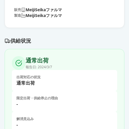
MeijiSeikaファルマ
販売
MeijiSeikaファルマ
製造
供給状況
通常出荷
報告日:
2024/3/7
出荷対応の状況
通常出荷
限定出荷・供給停止の理由
-
解消見込み
-