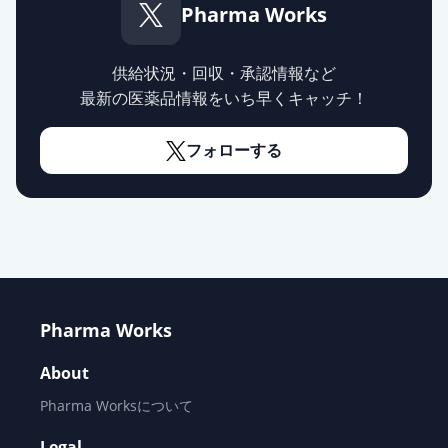
Pharma Works
バンコマイシン塩酸塩散0.5g「サワ
イ」
通常出荷
薬価
1150.80 円
供給状況・回収・承認情報など
最新の医薬品情報をいち早くキャッチ！
バンコマイシン眼軟膏1％
通常出荷
薬価
4157.30 円
フォローする
Pharma Works
About
Pharma Worksについて
Legal