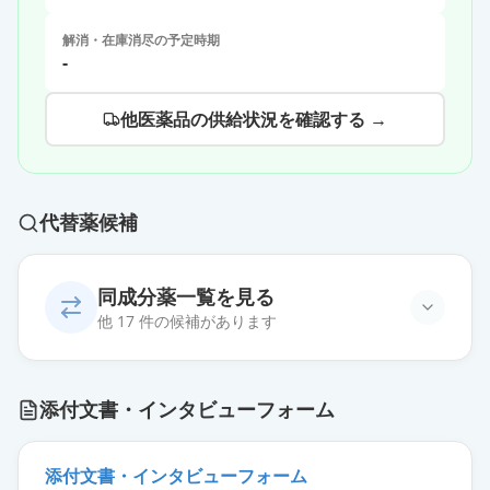
解消・在庫消尽の予定時期
-
他医薬品の供給状況を確認する →
代替薬候補
同成分薬一覧を見る
他 17 件の候補があります
バンコマイシン塩酸塩点滴静注用
添付文書・インタビューフォーム
1g「VTRS」
通常出荷
薬価
1505 円
添付文書・インタビューフォーム