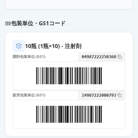
薬価
980 円
バンコマイシン塩酸塩点滴静注用
包装単位・GS1コード
0.5g「明治」
通常出荷
薬価
980 円
10瓶 (1瓶×10) - 注射剤
塩酸バンコマイシン点滴静注用
0.5g「HK」
通常出荷
調剤包装単位 (GS1)
04987222250368
薬価
980 円
バンコマイシン塩酸塩点滴静注用
0.5g「ファイザー」
通常出荷
薬価
980 円
販売包装単位 (GS1)
14987222000793
バンコマイシン塩酸塩点滴静注用
0.5g「日医工」
通常出荷
薬価
980 円