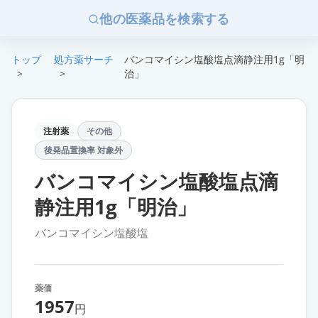
他の医薬品を検索する
トップ
処方薬サーチ
バンコマイシン塩酸塩点滴静注用1g「明
>
>
治」
注射薬
その他
後発品置換率 対象外
バンコマイシン塩酸塩点滴
静注用1g「明治」
バンコマイシン塩酸塩
薬価
1957
円