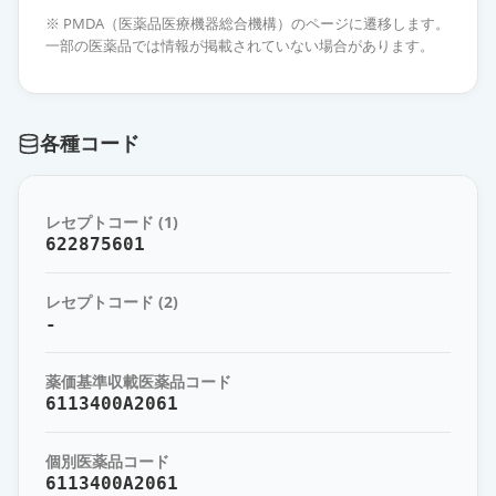
バンコマイシン塩酸塩点滴静注用
※ PMDA（医薬品医療機器総合機構）のページに遷移します。
0.5g「サワイ」
通常出荷
一部の医薬品では情報が掲載されていない場合があります。
薬価
681 円
塩酸バンコマイシン点滴静注用
各種コード
0.5g（OK）
通常出荷
薬価
704 円
レセプトコード (1)
バンコマイシン塩酸塩点滴静注用
622875601
0.5g「VTRS」
通常出荷
薬価
754 円
レセプトコード (2)
-
バンコマイシン塩酸塩点滴静注用
0.5g「サンド」
通常出荷
薬価基準収載医薬品コード
薬価
980 円
6113400A2061
バンコマイシン塩酸塩点滴静注用
個別医薬品コード
0.5g「MEEK」
通常出荷
6113400A2061