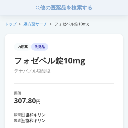
他の医薬品を検索する
トップ
>
処方薬サーチ
>
フォゼベル錠10mg
内用薬
先発品
フォゼベル錠10mg
テナパノル塩酸塩
薬価
307.80
円
協和キリン
販売
協和キリン
製造