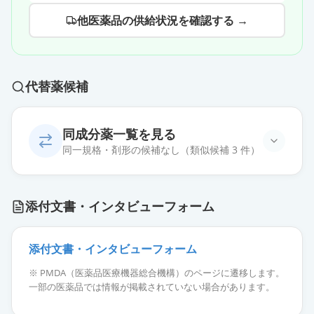
他医薬品の供給状況を確認する →
代替薬候補
同成分薬一覧を見る
同一規格・剤形の候補なし（類似候補 3 件）
添付文書・インタビューフォーム
添付文書・インタビューフォーム
フォゼベル錠5mg
通常出荷
薬価
208.30 円
※ PMDA（医薬品医療機器総合機構）のページに遷移します。
一部の医薬品では情報が掲載されていない場合があります。
フォゼベル錠20mg