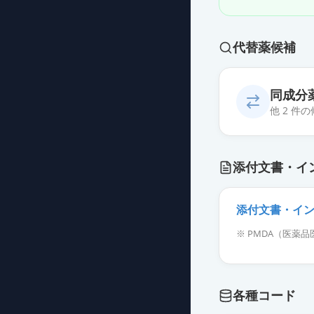
代替薬候補
同成分
他 2 件
ベピオゲル2.5
添付文書・イ
薬価
84.90 円
ベピオウォッシ
添付文書・イ
薬価
99.60 円
※ PMDA（医
各種コード