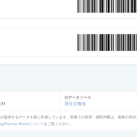
データソース
:31
厚生労働省
省が提供するデータを基に作成しています。実務での採用・調剤判断は、最新の添付
針は
Pharma Worksについて
をご覧ください。