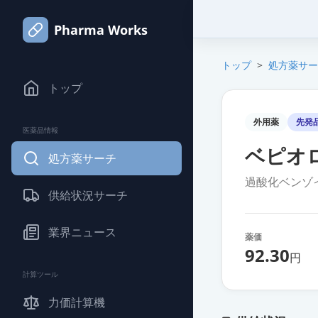
Pharma Works
トップ
>
処方薬サー
トップ
外用薬
先発
医薬品情報
ベピオロ
処方薬サーチ
過酸化ベンゾ
供給状況サーチ
業界ニュース
薬価
92.30
円
計算ツール
力価計算機