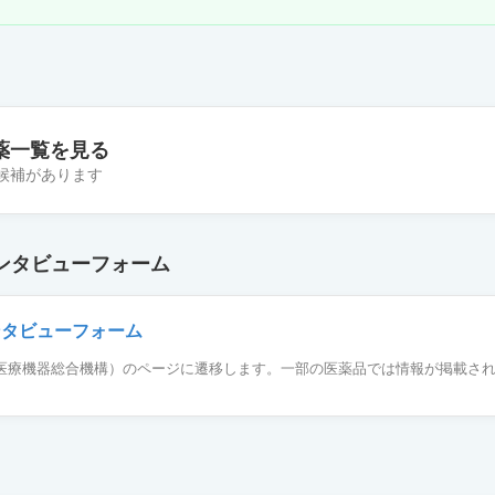
薬一覧を見る
の候補があります
％
ンタビューフォーム
ュゲル5％
ンタビューフォーム
薬品医療機器総合機構）のページに遷移します。一部の医薬品では情報が掲載さ