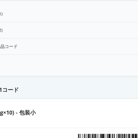
)
)
薬品コード
ド
1コード
5g×10) - 包装小