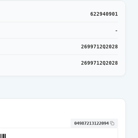
622940901
-
2699712Q2028
2699712Q2028
04987213122094