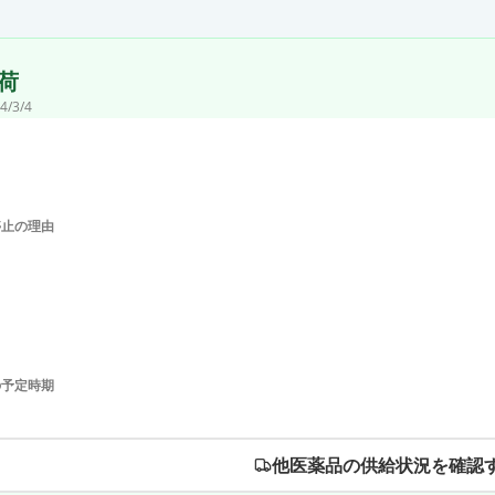
荷
4/3/4
停止の理由
の予定時期
他医薬品の供給状況を確認す