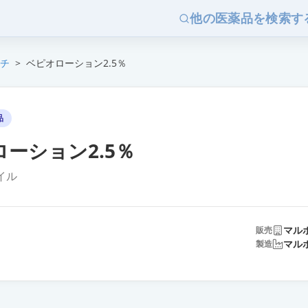
他の医薬品を検索す
チ
>
ベピオローション2.5％
品
ーション2.5％
イル
マル
販売
マル
製造