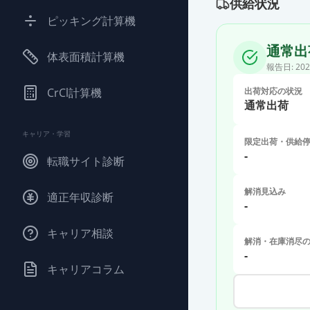
供給状況
ピッキング計算機
通常出
体表面積計算機
報告日:
202
CrCl計算機
出荷対応の状況
通常出荷
キャリア・学習
限定出荷・供給
-
転職サイト診断
解消見込み
適正年収診断
-
キャリア相談
解消・在庫消尽
-
キャリアコラム