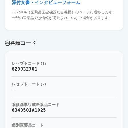
添付文書・インタビューフォーム
ハイキュービア10％皮下注セット
※ PMDA（医薬品医療機器総合機構）のページに遷移します。
20g／200mL
通常出荷
一部の医薬品では情報が掲載されていない場合があります。
薬価
221382 円
各種コード
レセプトコード (1)
629932701
レセプトコード (2)
-
薬価基準収載医薬品コード
6343501A1025
個別医薬品コード