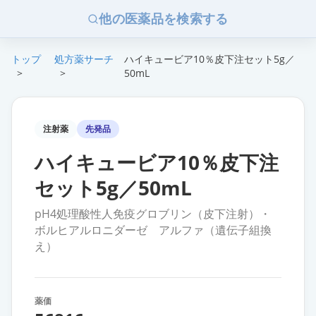
他の医薬品を検索する
トップ
処方薬サーチ
ハイキュービア10％皮下注セット5g／
>
>
50mL
注射薬
先発品
ハイキュービア10％皮下注
セット5g／50mL
pH4処理酸性人免疫グロブリン（皮下注射）・
ボルヒアルロニダーゼ アルファ（遺伝子組換
え）
薬価