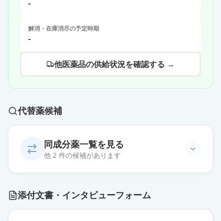
-
解消・在庫消尽の予定時期
-
他医薬品の供給状況を確認する →
代替薬候補
同成分薬一覧を見る
他 2 件の候補があります
ハイキュービア10％皮下注セット
添付文書・インタビューフォーム
10g／100mL
通常出荷
薬価
112154 円