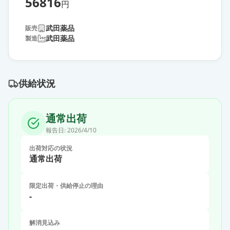
56816
円
武田薬品
販売
武田薬品
製造
供給状況
通常出荷
報告日:
2026/4/10
出荷対応の状況
通常出荷
限定出荷・供給停止の理由
-
解消見込み