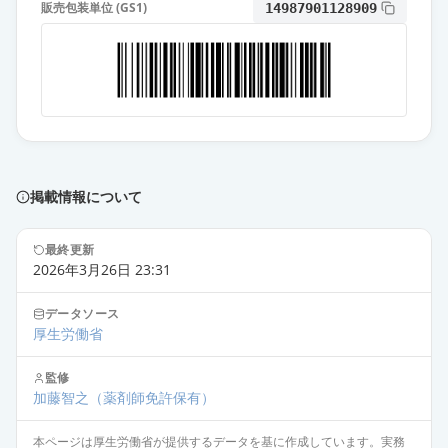
販売包装単位 (GS1)
14987901128909
ノルバスクOD錠5mg
通常出荷
薬価
10.80 円
アムロジピン錠5mg「科研」
通常出荷
薬価
10.80 円
アムロジピンOD錠5mg「武田テ
バ」
通常出荷
掲載情報について
薬価
10.80 円
最終更新
アムロジピン錠5mg「QQ」
2026年3月26日 23:31
通常出荷
薬価
10.80 円
データソース
厚生労働省
アムロジピン錠5mg「TYK」
通常出荷
薬価
10.80 円
監修
加藤智之
（薬剤師免許保有）
アムロジピンOD錠5mg「NP」
通常出荷
本ページは厚生労働省が提供するデータを基に作成しています。実務
薬価
10.80 円