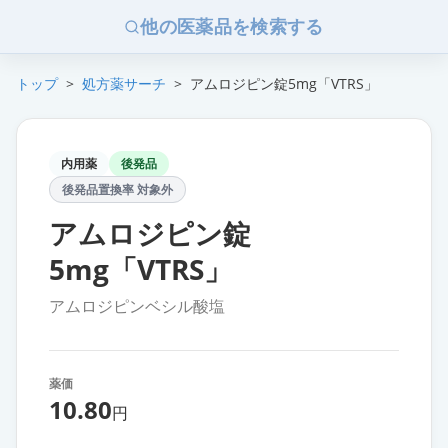
他の医薬品を検索する
トップ
>
処方薬サーチ
>
アムロジピン錠5mg「VTRS」
内用薬
後発品
後発品置換率 対象外
アムロジピン錠
5mg「VTRS」
アムロジピンベシル酸塩
薬価
10.80
円