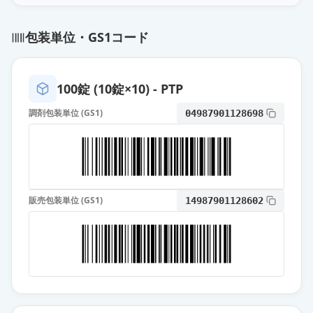
アムロジピン錠5mg「トーワ」
包装単位・GS1コード
通常出荷
薬価
10.80 円
アムロジピン錠5mg「フソー」
100錠 (10錠×10) - PTP
通常出荷
薬価
10.80 円
調剤包装単位 (GS1)
04987901128698
アムロジピンOD錠5mg「ケミフ
ァ」
通常出荷
薬価
10.80 円
販売包装単位 (GS1)
14987901128602
アムロジピンOD錠5mg「日医工」
通常出荷
薬価
10.80 円
アムロジピンOD錠5mg「アメル」
通常出荷
薬価
10.80 円