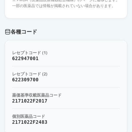
一部の医薬品では情報が掲載されていない場合があります。
アムロジピンOD錠5mg「トーワ」
通常出荷
薬価
10.80 円
各種コード
アムロジピンOD錠5mg「フソー」
通常出荷
薬価
10.80 円
レセプトコード (1)
アムロジピンOD錠5mg「明治」
622947001
通常出荷
薬価
10.80 円
レセプトコード (2)
アムロジピン錠5mg「NS」
622309700
通常出荷
薬価
10.80 円
薬価基準収載医薬品コード
アムロジピン錠5mg「タイヨー」
2171022F2017
通常出荷
薬価
10.80 円
個別医薬品コード
2171022F2483
アムロジピンOD錠5mg「ZE」
通常出荷
薬価
10.80 円