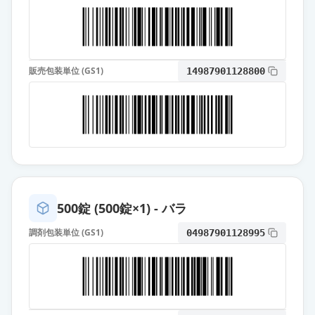
アムロジピンOD錠5mg「杏林」
通常出荷
薬価
10.80 円
アムロジピン錠5mg「杏林」
通常出荷
販売包装単位 (GS1)
14987901128800
薬価
10.80 円
アムロジピンOD錠5mg「NS」
通常出荷
薬価
10.80 円
ノルバスク錠5mg
通常出荷
薬価
10.80 円
500錠 (500錠×1) - バラ
アムロジピン錠5mg「YD」
通常出荷
調剤包装単位 (GS1)
04987901128995
薬価
10.80 円
アムロジピン錠5mg「ファイザー」
通常出荷
薬価
10.80 円