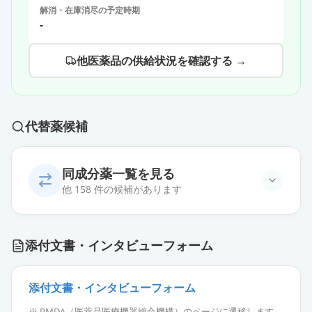
解消・在庫消尽の予定時期
-
他医薬品の供給状況を確認する →
代替薬候補
同成分薬一覧を見る
他 158 件の候補があります
アムロジピンOD錠5mg「タカタ」
通常出荷
添付文書・インタビューフォーム
薬価
10.80 円
アムロジピンOD錠5mg「YD」
添付文書・インタビューフォーム
通常出荷
薬価
10.80 円
※ PMDA（医薬品医療機器総合機構）のページに遷移します。