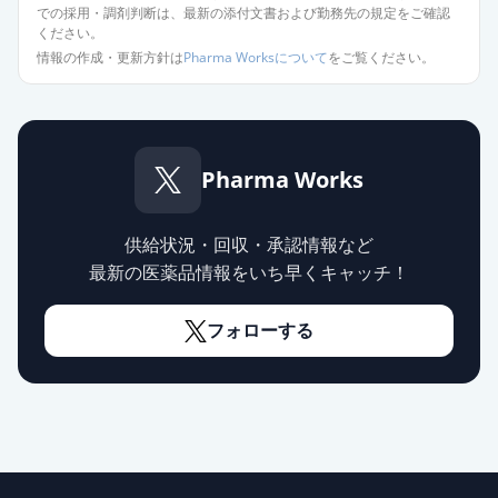
での採用・調剤判断は、最新の添付文書および勤務先の規定をご確認
ください。
アムロジピン錠5mg「明治」
情報の作成・更新方針は
Pharma Worksについて
をご覧ください。
通常出荷
薬価
10.80 円
アムロジピン錠5mg「サンド」
通常出荷
薬価
10.80 円
Pharma Works
アムロジピン錠5mg「TCK」
通常出荷
供給状況・回収・承認情報など
薬価
10.80 円
最新の医薬品情報をいち早くキャッチ！
アムロジピン錠5mg「日医工」
通常出荷
フォローする
薬価
10.80 円
アムロジンOD錠5mg
通常出荷
薬価
10.80 円
アムロジピン錠5mg「イセイ」
通常出荷