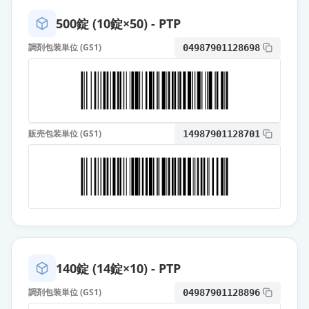
アムロジピン錠5mg「ケミファ」
通常出荷
薬価
10.80 円
500錠 (10錠×50) - PTP
調剤包装単位 (GS1)
04987901128698
アムロジピン錠5mg「DSEP」
通常出荷
薬価
10.80 円
アムロジピンOD錠5mg「科研」
通常出荷
薬価
10.80 円
販売包装単位 (GS1)
14987901128701
アムロジピンOD錠5mg「あすか」
通常出荷
薬価
10.80 円
アムロジピン錠5mg「ニプロ」
通常出荷
薬価
10.80 円
アムロジピンOD錠5mg「VTRS」
140錠 (14錠×10) - PTP
通常出荷
薬価
10.80 円
調剤包装単位 (GS1)
04987901128896