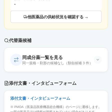
-
他医薬品の供給状況を確認する →
代替薬候補
同成分薬一覧を見る
同一規格・剤形の候補なし（類似候補 3 件）
添付文書・インタビューフォーム
添付文書・インタビューフォーム
レットヴィモ錠80mg
通常出荷
薬価
7717.40 円
※ PMDA（医薬品医療機器総合機構）のページに遷移します。
一部の医薬品では情報が掲載されていない場合があります。