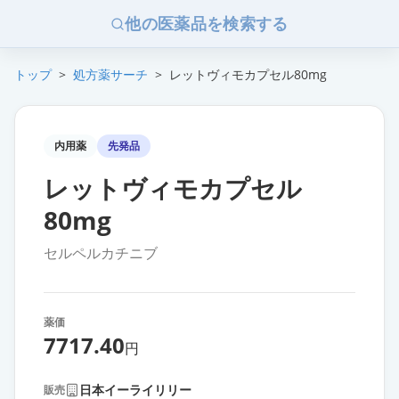
他の医薬品を検索する
トップ
>
処方薬サーチ
>
レットヴィモカプセル80mg
内用薬
先発品
レットヴィモカプセル
80mg
セルペルカチニブ
薬価
7717.40
円
日本イーライリリー
販売