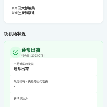
大杉製薬
販売
康和薬通
製造
供給状況
通常出荷
報告日:
2023/7/31
出荷対応の状況
通常出荷
限定出荷・供給停止の理由
-
解消見込み
-