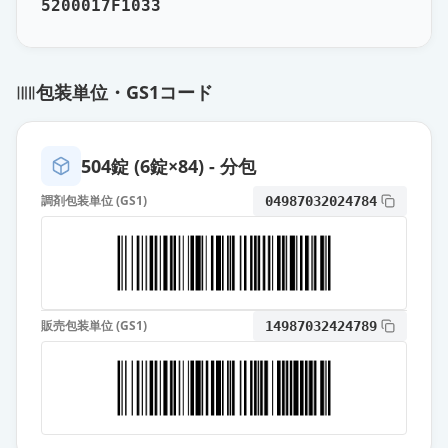
5200017F1033
薬価
15.90 円
〔東洋〕加味逍遙散エキス細粒
通常出荷
薬価
17.40 円
包装単位・GS1コード
クラシエ加味逍遙散料エキス細粒
通常出荷
薬価
18.10 円
504錠 (6錠×84) - 分包
調剤包装単位 (GS1)
04987032024784
ジュンコウ加味逍遙散FCエキス細粒
医療用
通常出荷
薬価
18.30 円
太虎堂の加味逍遙散エキス顆粒
販売包装単位 (GS1)
通常出荷
14987032424789
薬価
19.50 円