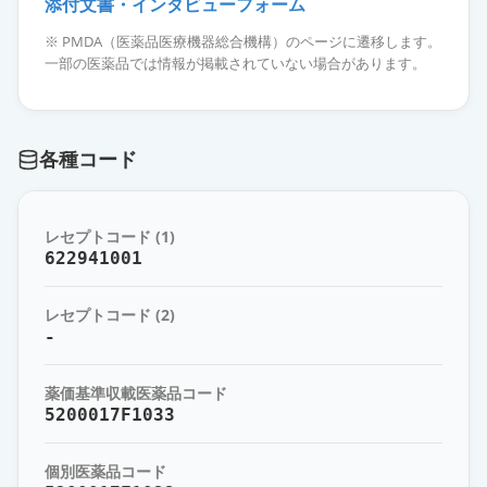
添付文書・インタビューフォーム
オースギ加味逍遙散エキスG
通常出荷
薬価
10.20 円
※ PMDA（医薬品医療機器総合機構）のページに遷移します。
一部の医薬品では情報が掲載されていない場合があります。
本草加味逍遙散エキス顆粒－M
通常出荷
薬価
11.60 円
各種コード
コタロー加味逍遙散エキス細粒
通常出荷
薬価
12.10 円
レセプトコード (1)
太虎堂の加味逍遙散エキス散
622941001
通常出荷
薬価
13.10 円
レセプトコード (2)
-
JPS加味逍遙散料エキス顆粒〔調剤
用〕
通常出荷
薬価
13.90 円
薬価基準収載医薬品コード
5200017F1033
ツムラ加味逍遙散エキス顆粒（医療
個別医薬品コード
用）
通常出荷