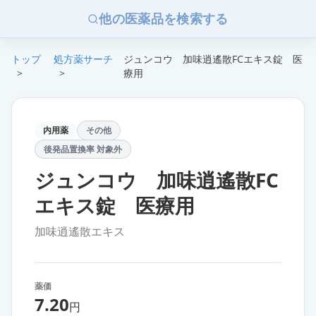
他の医薬品を検索する
トップ
処方薬サーチ
ジュンコウ 加味逍遙散FCエキス錠 医
>
>
療用
内用薬
その他
後発品置換率 対象外
ジュンコウ 加味逍遙散FC
エキス錠 医療用
加味逍遙散エキス
薬価
7.20
円