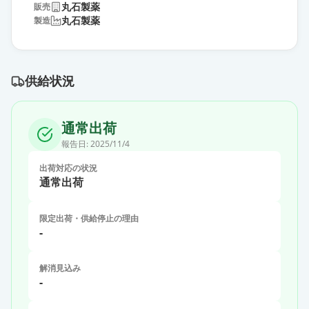
丸石製薬
販売
丸石製薬
製造
供給状況
通常出荷
報告日:
2025/11/4
出荷対応の状況
通常出荷
限定出荷・供給停止の理由
-
解消見込み
-