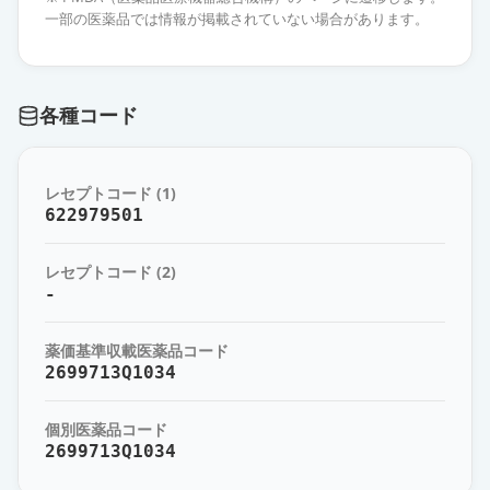
一部の医薬品では情報が掲載されていない場合があります。
フラジール内服錠250mg
通常出荷
薬価
44.50 円
各種コード
アネメトロ点滴静注液500mg
通常出荷
薬価
1091 円
レセプトコード (1)
622979501
レセプトコード (2)
-
薬価基準収載医薬品コード
2699713Q1034
個別医薬品コード
2699713Q1034