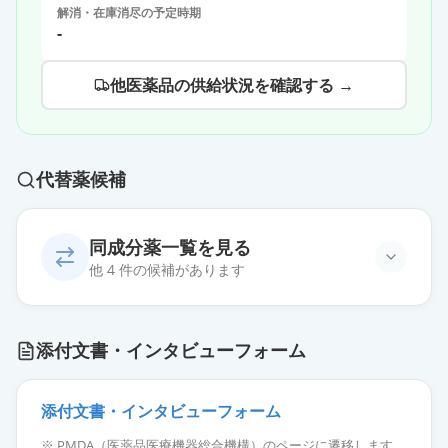
解消・在庫消尽の予定時期
-
他医薬品の供給状況を確認する →
代替薬候補
同成分薬一覧を見る
他 4 件の候補があります
ロゼックスゲル0.75％
通常出荷
添付文書・インタビューフォーム
薬価
62.00 円
フラジール腟錠250mg
添付文書・インタビューフォーム
通常出荷
薬価
54.30 円
※ PMDA（医薬品医療機器総合機構）のページに遷移します。