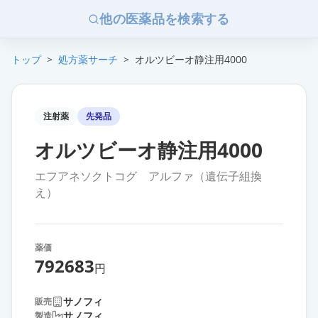
他の医薬品を検索する
トップ
>
処方薬サーチ
>
オルツビーオ静注用4000
注射薬
先発品
オルツビーオ静注用4000
エフアネソクトコグ アルファ（遺伝子組換
え）
薬価
792683
円
サノフィ
販売
サノフィ
製造