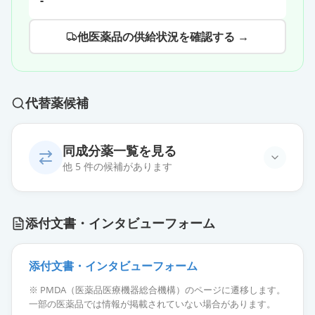
-
他医薬品の供給状況を確認する →
代替薬候補
同成分薬一覧を見る
他 5 件の候補があります
オルツビーオ静注用250
通常出荷
添付文書・インタビューフォーム
薬価
49543 円
オルツビーオ静注用500
添付文書・インタビューフォーム
通常出荷
薬価
99085 円
※ PMDA（医薬品医療機器総合機構）のページに遷移します。
一部の医薬品では情報が掲載されていない場合があります。