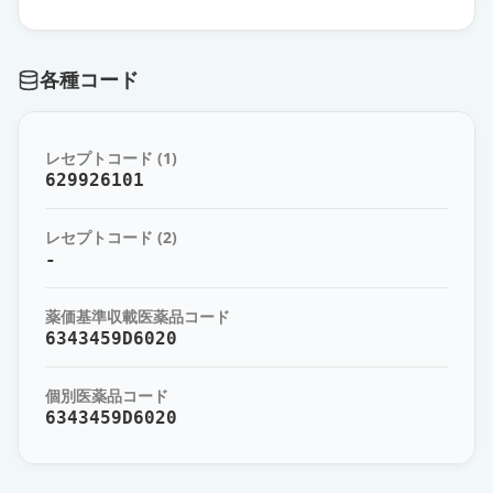
オルツビーオ静注用1000
通常出荷
薬価
198171 円
各種コード
オルツビーオ静注用2000
通常出荷
薬価
396341 円
レセプトコード (1)
オルツビーオ静注用3000
629926101
通常出荷
薬価
594512 円
レセプトコード (2)
-
薬価基準収載医薬品コード
6343459D6020
個別医薬品コード
6343459D6020