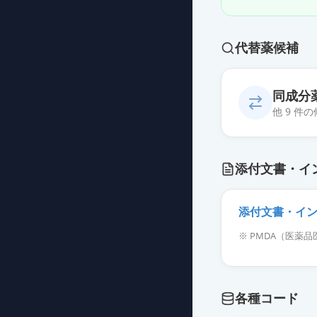
代替薬候補
同成分
他 9 件
アミカシン硫酸
添付文書・イ
薬価
347 円
アミカシン硫酸
添付文書・イ
薬価
347 円
※ PMDA（医
アミカシン硫酸
薬価
348 円
各種コード