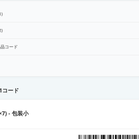
塩注射液200mg「F」
)
注100mg「NP」
)
薬品コード
塩注射液100mg「明治」
ド
塩注射液200mg「日医工」
1コード
塩注射液200mg「明治」
×7) - 包装小
注200mg「NP」