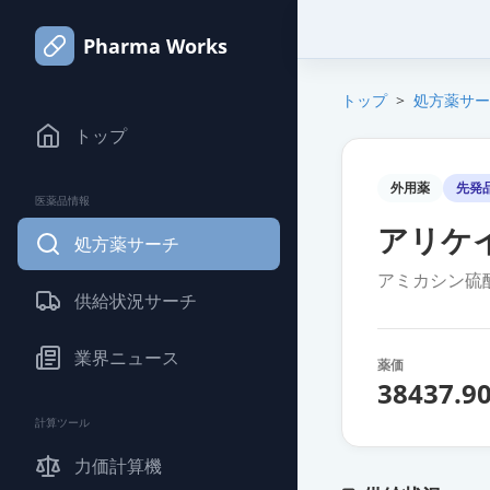
Pharma Works
トップ
>
処方薬サー
トップ
外用薬
先発
医薬品情報
アリケイ
処方薬サーチ
アミカシン硫
供給状況サーチ
業界ニュース
薬価
38437.9
計算ツール
力価計算機