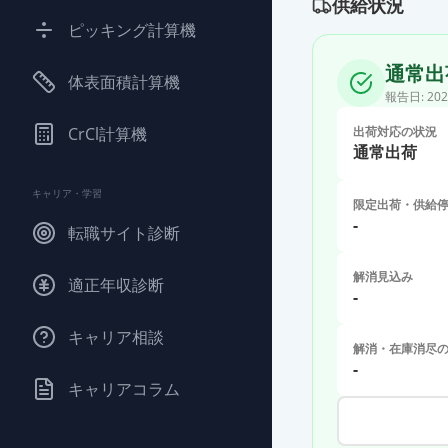
供給状況
ピッキング計算機
通常出
体表面積計算機
報告日:
202
CrCl計算機
出荷対応の状況
通常出荷
キャリア・学習
限定出荷・供給
-
転職サイト診断
解消見込み
適正年収診断
-
キャリア相談
解消・在庫消尽
-
キャリアコラム