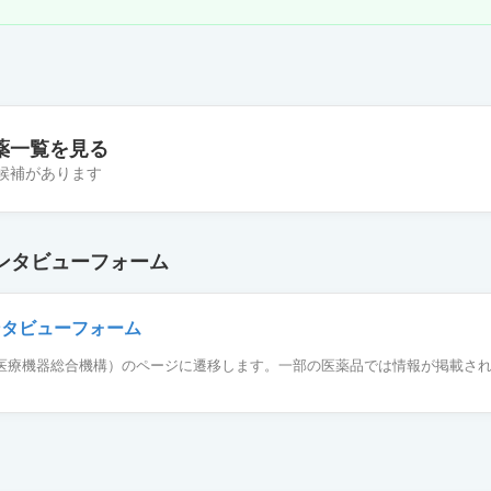
薬一覧を見る
の候補があります
塩注射液100mg「F」
ンタビューフォーム
塩注射液100mg「日医工」
ンタビューフォーム
薬品医療機器総合機構）のページに遷移します。一部の医薬品では情報が掲載さ
塩注射液100mg「SW」