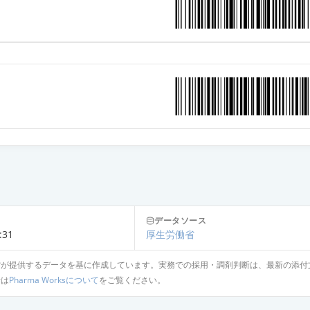
データソース
:31
厚生労働省
省が提供するデータを基に作成しています。実務での採用・調剤判断は、最新の添付
針は
Pharma Worksについて
をご覧ください。