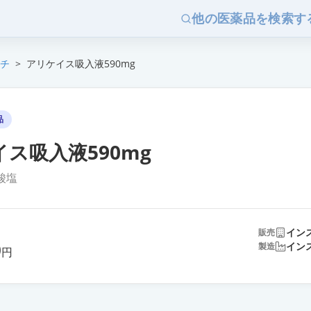
他の医薬品を検索す
チ
>
アリケイス吸入液590mg
品
ス吸入液590mg
酸塩
イン
販売
0
イン
製造
円