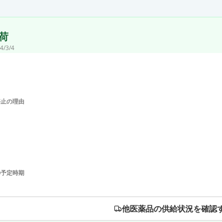
荷
4/3/4
停止の理由
の予定時期
他医薬品の供給状況を確認す