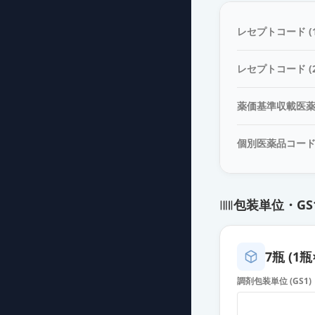
アミカシン硫酸
薬価
385 円
レセプトコード (1
アミカシン硫酸塩
レセプトコード (2
薬価
453 円
薬価基準収載医
アミカシン硫酸
薬価
453 円
個別医薬品コー
アミカシン硫酸
薬価
610 円
包装単位・GS
アミカシン硫酸
薬価
671 円
7瓶 (1瓶
アミカシン硫酸塩
調剤包装単位 (GS1)
薬価
686 円