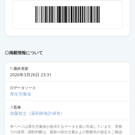
アトルバスタチン錠5mg「YD」
通常出荷
薬価
10.80 円
アトルバスタチン錠5mg「NS」
通常出荷
薬価
10.80 円
掲載情報について
アトルバスタチン錠5mg「杏林」
通常出荷
薬価
10.80 円
最終更新
2026年3月26日 23:31
アトルバスタチン錠5mg「ケミフ
ァ」
通常出荷
データソース
薬価
10.80 円
厚生労働省
監修
アトルバスタチン錠5mg「ZE」
通常出荷
加藤智之
（薬剤師免許保有）
薬価
10.80 円
本ページは厚生労働省が提供するデータを基に作成しています。実務
アトルバスタチン錠5mg「JG」
での採用・調剤判断は、最新の添付文書および勤務先の規定をご確認