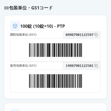
包装単位・GS1コード
アトルバスタチン錠10mg「杏林」
通常出荷
薬価
11.50 円
100錠 (10錠×10) - PTP
アトルバスタチン錠10mg「ケミフ
ァ」
通常出荷
調剤包装単位 (GS1)
04987901122597
薬価
11.50 円
アトルバスタチン錠10mg「Me」
通常出荷
薬価
11.50 円
販売包装単位 (GS1)
14987901122501
アトルバスタチン錠10mg「ZE」
通常出荷
薬価
11.50 円
アトルバスタチン錠10mg「NS」
通常出荷
薬価
11.50 円
アトルバスタチン錠10mg「JG」