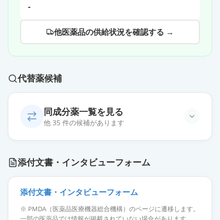
-
他医薬品の供給状況を確認する →
代替薬候補
同成分薬一覧を見る
他 35 件の候補があります
アトルバスタチン錠10mg「YD」
通常出荷
添付文書・インタビューフォーム
薬価
10.80 円
アトルバスタチン錠10mg「NP」
添付文書・インタビューフォーム
通常出荷
薬価
10.80 円
※ PMDA（医薬品医療機器総合機構）のページに遷移します。
一部の医薬品では情報が掲載されていない場合があります。