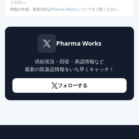
通常出荷
ください。
薬価
10.80 円
情報の作成・更新方針は
Pharma Worksについて
をご覧ください。
アトルバスタチン錠5mg「サンド」
通常出荷
薬価
10.80 円
Pharma Works
アトルバスタチン錠5mg「サワイ」
通常出荷
薬価
10.80 円
供給状況・回収・承認情報など
アトルバスタチンOD錠5mg「トー
最新の医薬品情報をいち早くキャッチ！
ワ」
通常出荷
薬価
10.80 円
フォローする
リピトール錠5mg
通常出荷
薬価
13.60 円
アトルバスタチン錠5mg「TCK」
供給停止
薬価
10.80 円