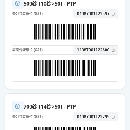
通常出荷
500錠 (10錠×50) - PTP
薬価
11.50 円
調剤包装単位 (GS1)
04987901122597
アトルバスタチン錠10mg「TSU」
通常出荷
薬価
11.50 円
アトルバスタチン錠10mg「トー
ワ」
通常出荷
販売包装単位 (GS1)
14987901122600
薬価
11.50 円
リピトール錠10mg
通常出荷
薬価
16.90 円
アトルバスタチン錠10mg「TCK」
供給停止
薬価
10.80 円
700錠 (14錠×50) - PTP
アトルバスタチン錠5mg「NP」
調剤包装単位 (GS1)
04987901122795
通常出荷
薬価
10.80 円