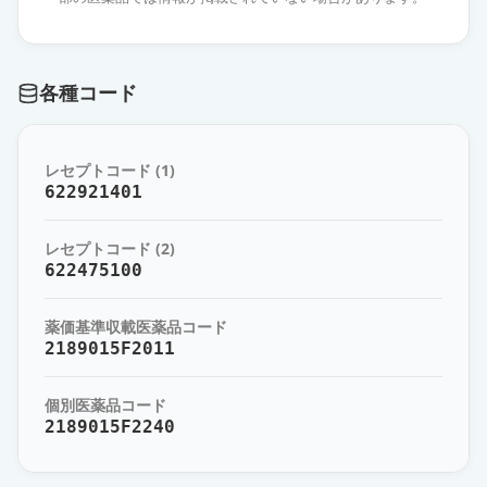
アトルバスタチン錠10mg「日医
工」
通常出荷
薬価
10.80 円
各種コード
アトルバスタチン錠10mg「サン
ド」
通常出荷
レセプトコード (1)
薬価
10.80 円
622921401
アトルバスタチン錠10mg「サワ
レセプトコード (2)
イ」
通常出荷
622475100
薬価
11.50 円
薬価基準収載医薬品コード
アトルバスタチン錠10mg「DSEP」
2189015F2011
通常出荷
薬価
11.50 円
個別医薬品コード
アトルバスタチンOD錠10mg「トー
2189015F2240
ワ」
通常出荷
薬価
11.50 円