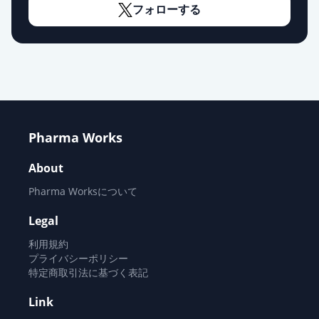
フォローする
リリカカプセル25mg
通常出荷
薬価
23.70 円
プレガバリンOD錠25mg「ニプロ」
限定出荷
薬価
6.40 円
プレガバリンOD錠75mg「サンド」
Pharma Works
通常出荷
薬価
11.10 円
About
プレガバリンOD錠75mg「武田テ
Pharma Worksについて
バ」
通常出荷
薬価
11.10 円
Legal
利用規約
プレガバリンOD錠75mg「YD」
プライバシーポリシー
通常出荷
特定商取引法に基づく表記
薬価
11.10 円
Link
プレガバリンOD錠50mg「日医工」