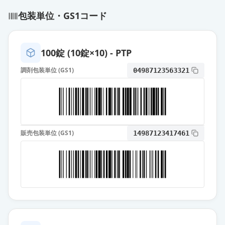
プレガバリンカプセル25mg「日医
包装単位・GS1コード
工」
通常出荷
薬価
10.20 円
100錠 (10錠×10) - PTP
プレガバリンOD錠25mg「オーハ
調剤包装単位 (GS1)
04987123563321
ラ」
通常出荷
薬価
10.20 円
プレガバリンOD錠25mg「科研」
通常出荷
薬価
10.20 円
販売包装単位 (GS1)
14987123417461
プレガバリンOD錠25mg「明治」
通常出荷
薬価
10.20 円
プレガバリンOD錠25mg「ケミフ
ァ」
通常出荷
薬価
10.20 円