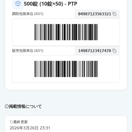
500錠 (10錠×50) - PTP
プレガバリンOD錠25mg「ZE」
通常出荷
薬価
調剤包装単位 (GS1)
10.20 円
04987123563321
プレガバリンOD錠25mg「VTRS」
通常出荷
薬価
10.20 円
販売包装単位 (GS1)
14987123417478
プレガバリンカプセル25mg「トー
ワ」
通常出荷
薬価
10.20 円
プレガバリンOD錠25mg「KMP」
通常出荷
薬価
10.20 円
プレガバリンOD錠25mg「トーワ」
掲載情報について
通常出荷
薬価
10.20 円
最終更新
プレガバリンカプセル25mg「サワ
2026年3月26日 23:31