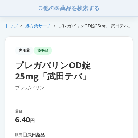
他の医薬品を検索する
トップ
>
処方薬サーチ
>
プレガバリンOD錠25mg「武田テバ」
内用薬
後発品
プレガバリンOD錠
25mg「武田テバ」
プレガバリン
薬価
6.40
円
武田薬品
販売