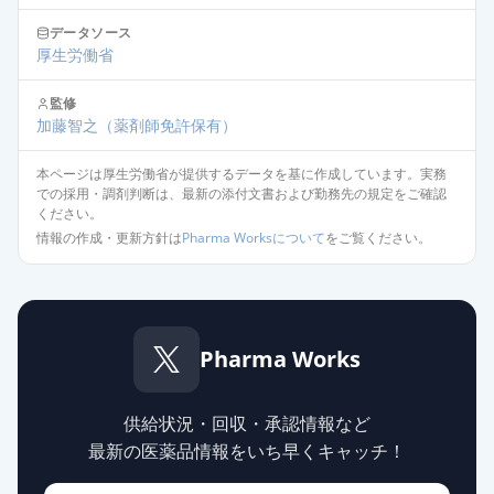
イ」
通常出荷
薬価
10.20 円
データソース
厚生労働省
プレガバリンOD錠25mg「サワイ」
通常出荷
監修
薬価
10.20 円
加藤智之
（薬剤師免許保有）
プレガバリンOD錠25mg「三笠」
本ページは厚生労働省が提供するデータを基に作成しています。実務
通常出荷
での採用・調剤判断は、最新の添付文書および勤務先の規定をご確認
薬価
10.20 円
ください。
情報の作成・更新方針は
Pharma Worksについて
をご覧ください。
プレガバリンOD錠25mg「フェルゼ
ン」
通常出荷
薬価
10.20 円
Pharma Works
プレガバリンOD錠25mg「日医工」
通常出荷
薬価
10.20 円
供給状況・回収・承認情報など
リリカOD錠25mg
最新の医薬品情報をいち早くキャッチ！
通常出荷
薬価
23.70 円