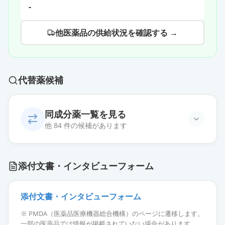
-
他医薬品の供給状況を確認する →
代替薬候補
同成分薬一覧を見る
他 84 件の候補があります
プレガバリンOD錠25mg「DSEP」
通常出荷
添付文書・インタビューフォーム
薬価
6.40 円
プレガバリンOD錠25mg「アメル」
添付文書・インタビューフォーム
通常出荷
薬価
6.40 円
※ PMDA（医薬品医療機器総合機構）のページに遷移します。
一部の医薬品では情報が掲載されていない場合があります。