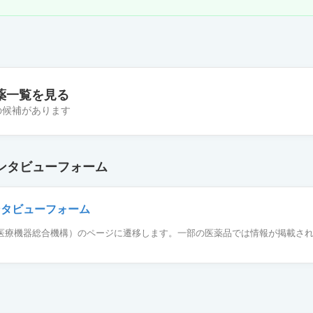
薬一覧を見る
件の候補があります
合錠HD「EE」
ンタビューフォーム
錠LD「VTRS」
ンタビューフォーム
薬品医療機器総合機構）のページに遷移します。一部の医薬品では情報が掲載さ
合錠LD「ファイザー」