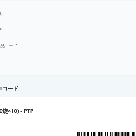
合錠LD「日医工」
)
合錠LD「EE」
)
薬品コード
合錠LD「杏林」
ド
合錠LD「サンド」
1コード
合錠LD「YD」
0錠×10) - PTP
合錠HD「日医工」