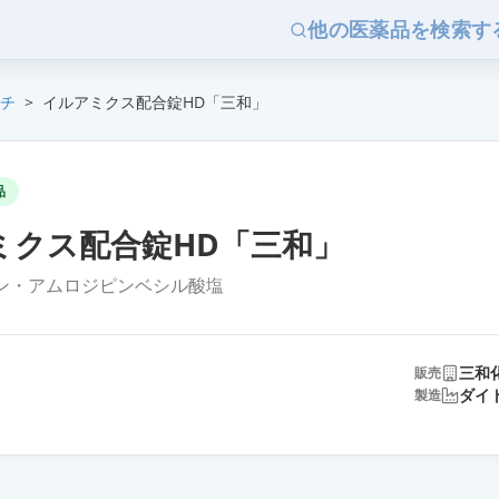
他の医薬品を検索す
チ
>
イルアミクス配合錠HD「三和」
品
ミクス配合錠HD「三和」
ン・アムロジピンベシル酸塩
三和
販売
ダイ
製造