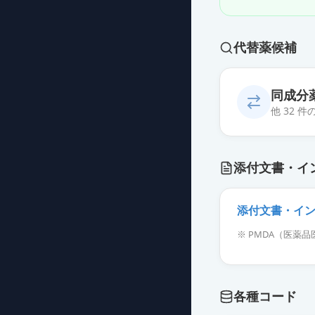
代替薬候補
同成分
他 32 
イルアミクス配
添付文書・イ
薬価
10.80 円
イルアミクス配合
添付文書・イ
薬価
10.80 円
※ PMDA（医
イルアミクス配
薬価
10.80 円
各種コード