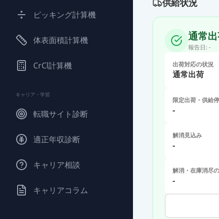
供給状況
ピッキング計算機
通常出
体表面積計算機
報告日:
-
CrCl計算機
出荷対応の状況
通常出荷
キャリア・学習
限定出荷・供給
-
転職サイト診断
解消見込み
適正年収診断
-
キャリア相談
解消・在庫消尽
-
キャリアコラム