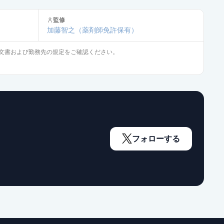
監修
通常出荷
加藤智之
（薬剤師免許保有）
文書および勤務先の規定をご確認ください。
通常出荷
通常出荷
限定出荷
フォローする
限定出荷