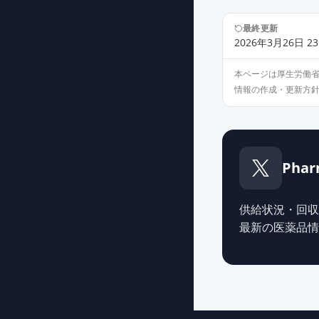
イルアミクス配
最終更新
薬価
17.90 円
2026年3月26日 23
本ページは厚生労働
アイミクス配合
情報の作成・更新方
薬価
30.30 円
アイミクス配合
薬価
32.20 円
Phar
イルアミクス配
薬価
15.60 円
供給状況・回収
最新の医薬品情
イルアミクス配
薬価
17.90 円