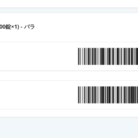
合錠HD「サワイ」
500錠×1) - バラ
合錠HD「NIG」
合錠HD「DSPB」
合錠HD「オーハラ」
合錠HD「ケミファ」
合錠HD「JG」