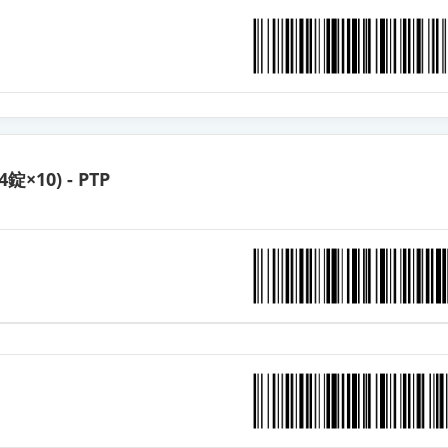
合錠LD「ケミファ」
合錠LD「オーハラ」
合錠LD「トーワ」
4錠×10) - PTP
合錠LD「DSPB」
合錠LD「JG」
合錠LD「ダイト」