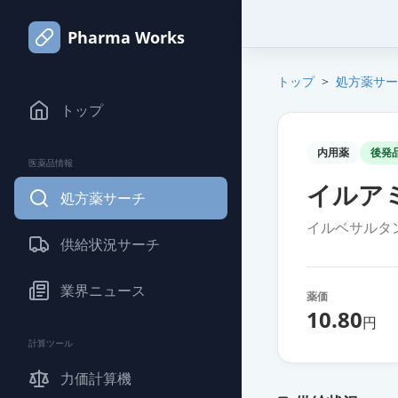
Pharma Works
トップ
>
処方薬サー
トップ
内用薬
後発
医薬品情報
イルア
処方薬サーチ
イルベサルタ
供給状況サーチ
業界ニュース
薬価
10.80
円
計算ツール
力価計算機