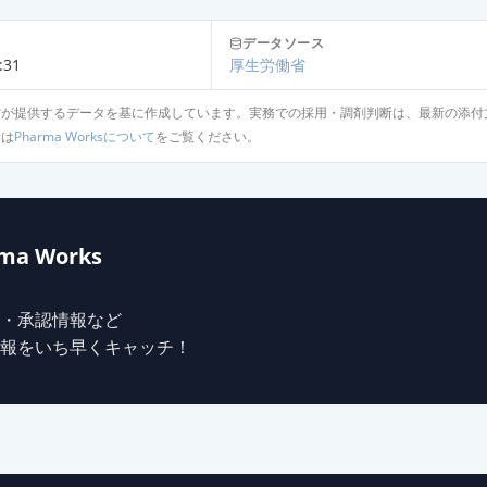
合錠HD「トーワ」
データソース
:31
厚生労働省
省が提供するデータを基に作成しています。実務での採用・調剤判断は、最新の添付
錠LD
針は
Pharma Worksについて
をご覧ください。
錠HD
ma Works
合錠LD「TCK」
・承認情報など
報をいち早くキャッチ！
合錠HD「TCK」