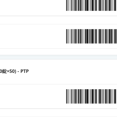
合錠HD「杏林」
合錠HD「ダイト」
合錠HD「YD」
合錠HD「サンド」
0錠×50) - PTP
合錠LD「サワイ」
合錠LD「NIG」