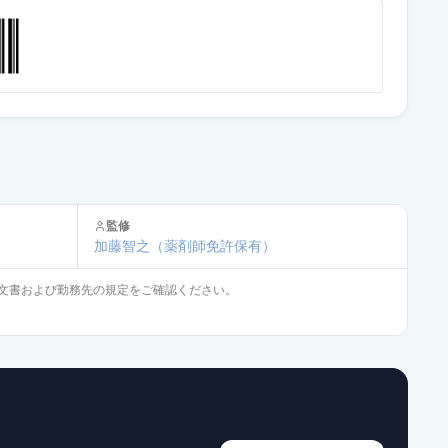
通常出荷
通常出荷
通常出荷
監修
加藤智之
（薬剤師免許保有）
通常出荷
文書および勤務先の規定をご確認ください。
供給停止
通常出荷