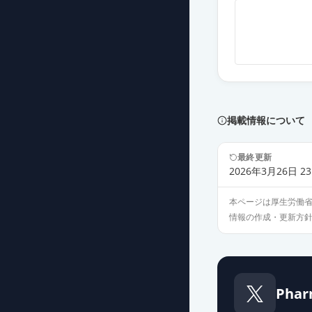
デュロキセチン
薬価
30.50 円
デュロキセチン
薬価
30.50 円
デュロキセチン
掲載情報について
薬価
31.60 円
最終更新
サインバルタカ
2026年3月26日 23
薬価
77.10 円
本ページは厚生労働
情報の作成・更新方
デュロキセチン
薬価
24.20 円
デュロキセチン
Phar
薬価
23.00 円