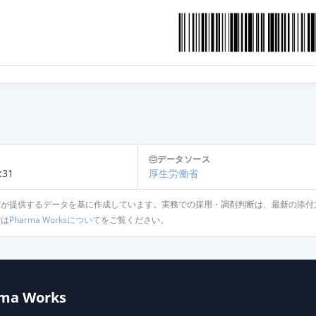
OD錠30mg「明治」
カプセル30mg「YD」
錠30mg「トーワ」
データソース
プセル30mg
:31
厚生労働省
省が提供するデータを基に作成しています。実務での採用・調剤判断は、最新の添付
針は
Pharma Worksについて
をご覧ください。
カプセル30mg「日医工G」
カプセル20mg「アメル」
ma Works