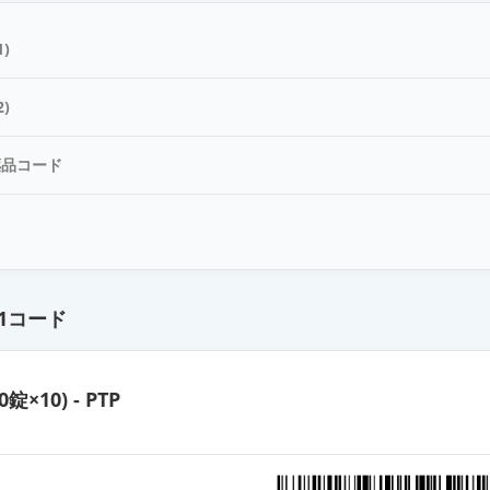
カプセル30mg「三笠」
)
プセル30mg「DSEP」
)
薬品コード
カプセル30mg「日新」
ド
カプセル30mg「サワイ」
1コード
カプセル30mg「オーハラ」
0錠×10) - PTP
錠30mg「ケミファ」