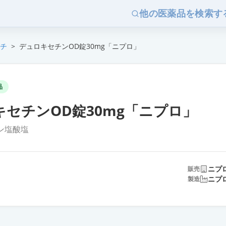
他の医薬品を検索す
チ
>
デュロキセチンOD錠30mg「ニプロ」
品
キセチンOD錠30mg「ニプロ」
ン塩酸塩
ニプ
販売
ニプ
製造