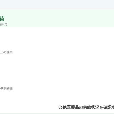
荷
6/4/6
停止の理由
の予定時期
他医薬品の供給状況を確認す