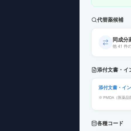
代替薬候補
同成分
他 41 
デュロキセチン
添付文書・イ
薬価
24.20 円
デュロキセチン
添付文書・イ
薬価
30.50 円
※ PMDA（医
デュロキセチン
薬価
30.50 円
各種コード