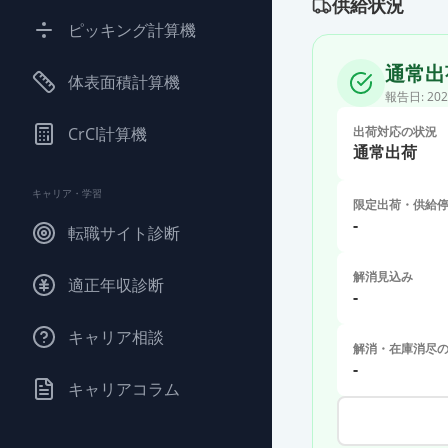
供給状況
ピッキング計算機
通常出
体表面積計算機
報告日:
202
CrCl計算機
出荷対応の状況
通常出荷
キャリア・学習
限定出荷・供給
-
転職サイト診断
解消見込み
適正年収診断
-
キャリア相談
解消・在庫消尽
-
キャリアコラム