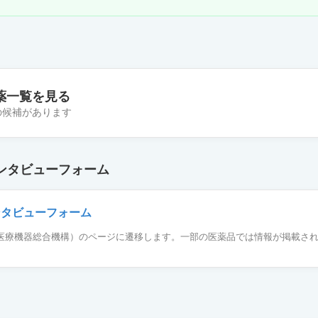
薬一覧を見る
件の候補があります
カプセル30mg「杏林」
ンタビューフォーム
カプセル30mg「明治」
ンタビューフォーム
薬品医療機器総合機構）のページに遷移します。一部の医薬品では情報が掲載さ
カプセル30mg「タカタ」