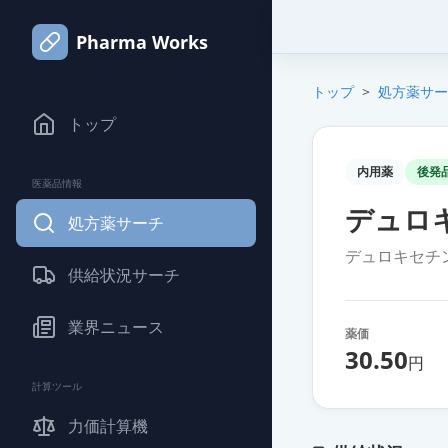
Pharma Works
トップ
>
処方薬サー
トップ
内用薬
後発
医薬品情報
デュロ
処方薬サーチ
デュロキセチ
供給状況サーチ
業界ニュース
薬価
30.50
円
計算ツール
力価計算機