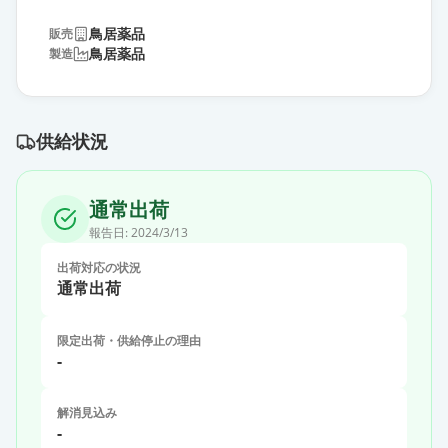
鳥居薬品
販売
鳥居薬品
製造
供給状況
通常出荷
報告日:
2024/3/13
出荷対応の状況
通常出荷
限定出荷・供給停止の理由
-
解消見込み
-