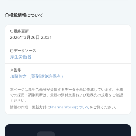
診断用アレルゲン皮内エキス「トリ
イ」カナムグラ花粉1：1,000
通常出荷
薬価
4267 円
掲載情報について
最終更新
2026年3月26日 23:31
データソース
厚生労働省
監修
加藤智之
（薬剤師免許保有）
本ページは厚生労働省が提供するデータを基に作成しています。実務
での採用・調剤判断は、最新の添付文書および勤務先の規定をご確認
ください。
情報の作成・更新方針は
Pharma Worksについて
をご覧ください。