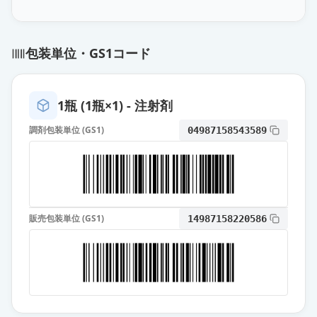
薬価
4267 円
診断用アレルゲン皮内エキス「トリ
包装単位・GS1コード
イ」カモガヤ花粉1：1,000
通常出荷
薬価
4267 円
1瓶 (1瓶×1) - 注射剤
診断用アレルゲン皮内エキス「トリ
イ」スギ花粉1：1,000
通常出荷
調剤包装単位 (GS1)
04987158543589
薬価
4267 円
診断用アレルゲン皮内エキス「トリ
イ」エダマメ1：1,000
通常出荷
薬価
4267 円
販売包装単位 (GS1)
14987158220586
診断用アレルゲン皮内エキス「トリ
イ」大麦1：1,000
通常出荷
薬価
4267 円