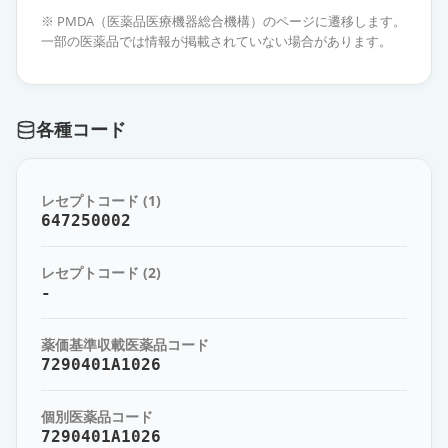
診断用アレルゲン皮内エキス「トリ
※ PMDA（医薬品医療機器総合機構）のページに遷移します。
イ」米1：1,000
通常出荷
一部の医薬品では情報が掲載されていない場合があります。
薬価
4267 円
診断用アレルゲン皮内エキス「トリ
各種コード
イ」ブタクサ花粉1：1,000
通常出荷
薬価
4267 円
レセプトコード (1)
診断用アレルゲン皮内エキス「トリ
647250002
イ」トウモロコシ1：1,000
通常出荷
薬価
4267 円
レセプトコード (2)
-
診断用アレルゲン皮内エキス「トリ
イ」ヒメガマ花粉1：1,000
通常出荷
薬価基準収載医薬品コード
薬価
4267 円
7290401A1026
診断用アレルゲン皮内エキス「トリ
個別医薬品コード
イ」クリ1：1,000
通常出荷
7290401A1026