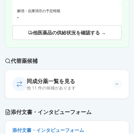
解消・在庫消尽の予定時期
-
他医薬品の供給状況を確認する →
代替薬候補
同成分薬一覧を見る
他 11 件の候補があります
診断用アレルゲン皮内エキス「トリ
添付文書・インタビューフォーム
イ」ススキ花粉1：1,000
通常出荷
薬価
4267 円
添付文書・インタビューフォーム