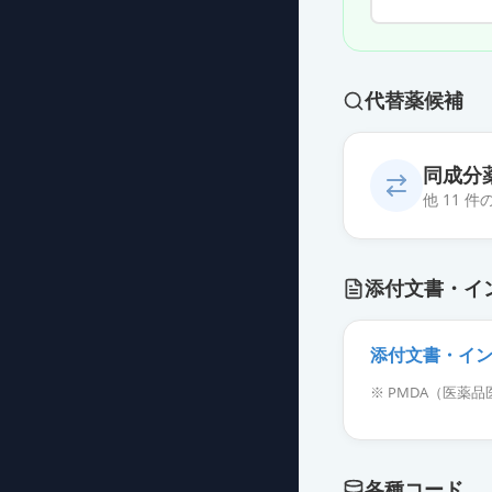
代替薬候補
同成分
他 11 
診断用アレルゲ
添付文書・イ
薬価
4267 円
診断用アレルゲ
添付文書・イ
薬価
4267 円
※ PMDA（医
診断用アレルゲ
薬価
4267 円
各種コード