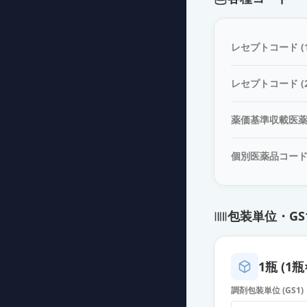
診断用アレルゲ
薬価
4267 円
レセプトコード (1
診断用アレルゲ
レセプトコード (2
薬価
4267 円
薬価基準収載医
診断用アレルゲ
薬価
4267 円
個別医薬品コー
診断用アレルゲ
薬価
4267 円
包装単位・GS
診断用アレルゲ
薬価
4267 円
1瓶 (1瓶
診断用アレルゲ
調剤包装単位 (GS1)
薬価
4267 円