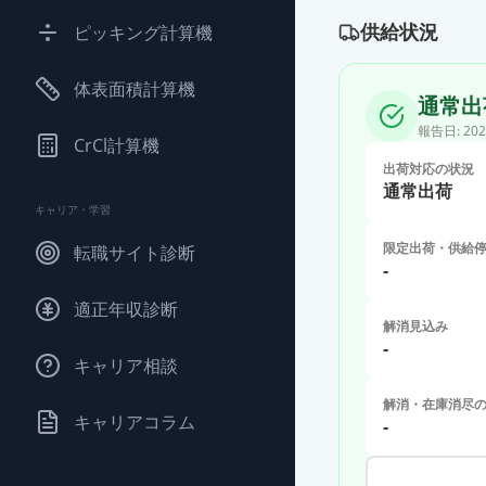
供給状況
ピッキング計算機
体表面積計算機
通常出
報告日:
202
CrCl計算機
出荷対応の状況
通常出荷
キャリア・学習
限定出荷・供給
転職サイト診断
-
適正年収診断
解消見込み
-
キャリア相談
解消・在庫消尽
キャリアコラム
-