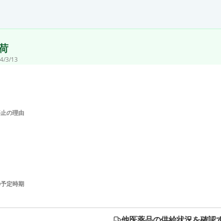
荷
4/3/13
停止の理由
の予定時期
他医薬品の供給状況を確認す