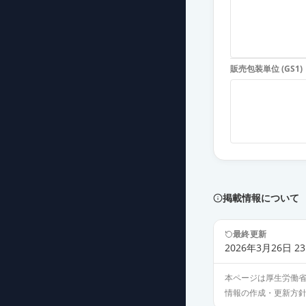
診断用アレルゲ
薬価
4267 円
販売包装単位 (GS1)
診断用アレルゲ
薬価
4267 円
掲載情報について
最終更新
2026年3月26日 23
本ページは厚生労働
情報の作成・更新方