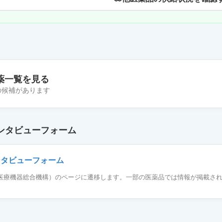
薬一覧を見る
件の候補があります
ン皮内エキス「トリイ」ススキ花粉1：1,000
ンタビューフォーム
ン皮内エキス「トリイ」米1：1,000
ンタビューフォーム
薬品医療機器総合機構）のページに遷移します。一部の医薬品では情報が掲載さ
ン皮内エキス「トリイ」ブタクサ花粉1：1,000