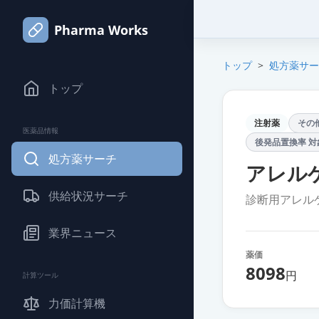
Pharma Works
トップ
>
処方薬サー
トップ
注射薬
その
医薬品情報
後発品置換率 対
処方薬サーチ
アレル
供給状況サーチ
診断用アレル
業界ニュース
薬価
8098
円
計算ツール
力価計算機