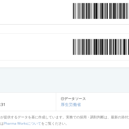
ン皮内エキス「トリイ」大麦1：1,000
ン皮内エキス「トリイ」カナムグラ花粉1：1,000
データソース
:31
厚生労働省
省が提供するデータを基に作成しています。実務での採用・調剤判断は、最新の添付
針は
Pharma Worksについて
をご覧ください。