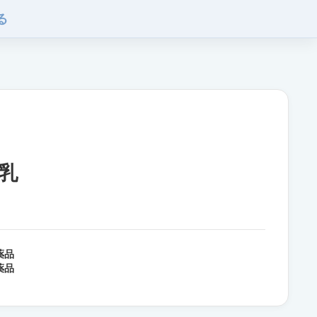
る
乳
薬品
薬品