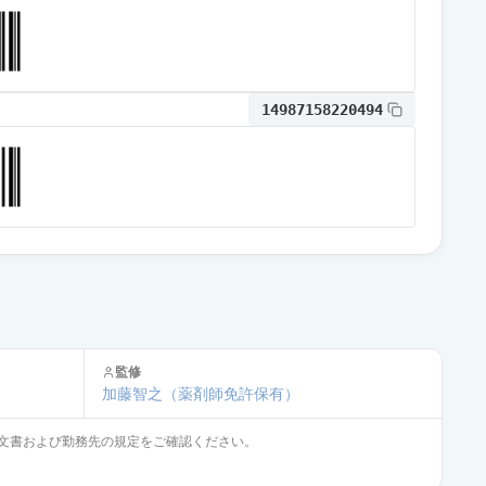
通常出荷
14987158220494
通常出荷
監修
加藤智之
（薬剤師免許保有）
文書および勤務先の規定をご確認ください。