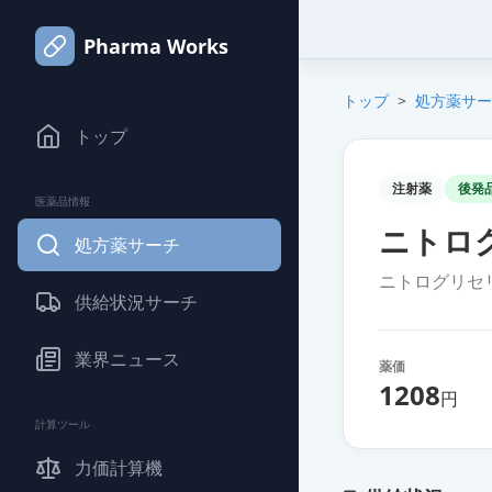
Pharma Works
トップ
>
処方薬サー
トップ
注射薬
後発
医薬品情報
ニトログ
処方薬サーチ
ニトログリセ
供給状況サーチ
業界ニュース
薬価
1208
円
計算ツール
力価計算機