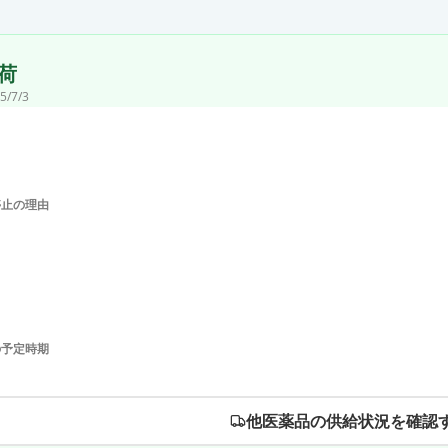
荷
5/7/3
停止の理由
の予定時期
他医薬品の供給状況を確認す