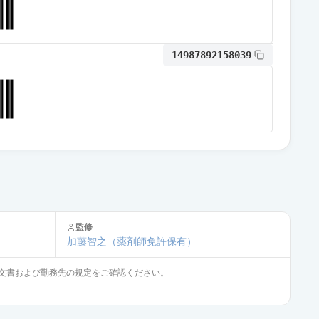
通常出荷
14987892158039
通常出荷
通常出荷
通常出荷
監修
通常出荷
加藤智之
（薬剤師免許保有）
文書および勤務先の規定をご確認ください。