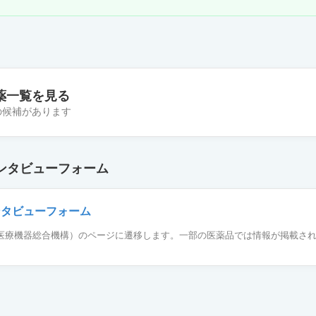
薬一覧を見る
件の候補があります
ン注25mg／50mLシリンジ「テルモ」
ンタビューフォーム
静注25mg／50mLシリンジ「TE」
ンタビューフォーム
薬品医療機器総合機構）のページに遷移します。一部の医薬品では情報が掲載さ
点滴静注25mg／50mL「TE」