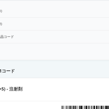
mg／2mL
)
静注1mg／2mL「TE」
)
薬品コード
静注5mg／10mL「TE」
ド
mg／10mL
1コード
点滴静注50mg／100mL「TE」
×5) - 注射剤
S25mg