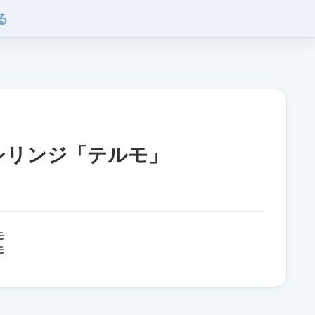
る
Dシリンジ「テルモ」
モ
モ