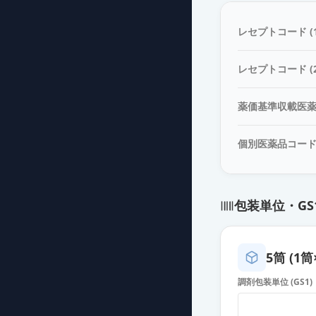
ミリスロール注1
薬価
121 円
レセプトコード (1
ニトログリセリン
レセプトコード (2
薬価
176 円
薬価基準収載医
ニトログリセリン
薬価
248 円
個別医薬品コー
ミリスロール注5
薬価
248 円
包装単位・GS
ニトログリセリン
薬価
2025 円
5筒 (1筒
ニトロダームTT
調剤包装単位 (GS1)
薬価
37.60 円