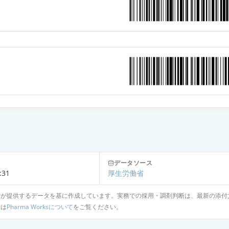
0.3mg
ープ27mg
27mg
ンテープ27mg「トーワ」
ー0.3mg
データソース
:31
厚生労働省
省が提供するデータを基に作成しています。実務での採用・調剤判断は、最新の添付
針は
Pharma Worksについて
をご覧ください。