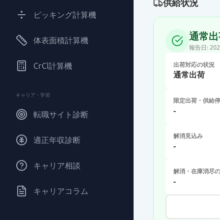
供給状況
ピッキング計算機
通常出
体表面積計算機
報告日:
202
CrCl計算機
出荷対応の状況
通常出荷
キャリア・学習
限定出荷・供給
-
転職サイト診断
解消見込み
適正年収診断
-
キャリア相談
解消・在庫消尽
-
キャリアコラム