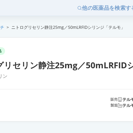
他の医薬品を検索す
チ
>
ニトログリセリン静注25mg／50mLRFIDシリンジ「テルモ」
品
リセリン静注25mg／50mLRFI
リン
テル
販売
テル
製造