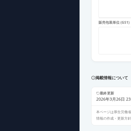
ニトロペン舌下錠
薬価
9.80 円
販売包装単位 (GS1)
バソレーターテ
薬価
39.30 円
ミニトロテープ
薬価
46.20 円
ニトログリセリ
薬価
51.30 円
掲載情報について
ミオコールスプレ
最終更新
薬価
1028.70 円
2026年3月26日 23
本ページは厚生労働
情報の作成・更新方