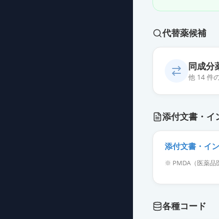
代替薬候補
同成分
他 14 
ニトログリセリ
添付文書・イ
薬価
1208 円
ニトログリセリン
添付文書・イ
薬価
1503 円
※ PMDA（医
ニトログリセリン
薬価
2035 円
各種コード