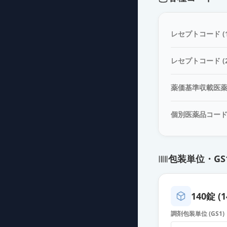
ラモトリギン錠
薬価
6.30 円
レセプトコード (1
ラモトリギン錠
レセプトコード (2
薬価
6.30 円
薬価基準収載医
ラモトリギン錠
薬価
6.30 円
個別医薬品コー
ラモトリギン錠
薬価
6.30 円
包装単位・GS
ラモトリギン錠
薬価
6.30 円
140錠 (1
ラミクタール錠
調剤包装単位 (GS1)
薬価
6.30 円