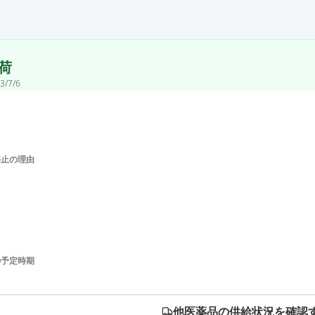
荷
3/7/6
停止の理由
の予定時期
他医薬品の供給状況を確認す