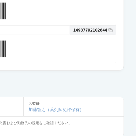
通常出荷
14987792102644
通常出荷
通常出荷
通常出荷
監修
通常出荷
加藤智之
（薬剤師免許保有）
文書および勤務先の規定をご確認ください。
通常出荷