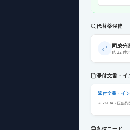
代替薬候補
同成分
他 22 
ラモトリギン錠
添付文書・イ
薬価
6.30 円
ラモトリギン錠
添付文書・イ
薬価
6.30 円
※ PMDA（医
ラミクタール錠
薬価
6.30 円
各種コード