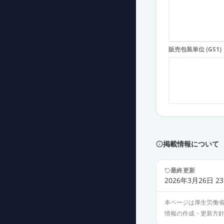
ラモトリギン錠
薬価
6.30 円
販売包装単位 (GS1)
ラモトリギン錠
薬価
6.30 円
ラモトリギン錠
薬価
6.30 円
ラモトリギン錠
薬価
10.40 円
掲載情報について
ラモトリギン錠
最終更新
薬価
10.40 円
2026年3月26日 23
本ページは厚生労働
ラモトリギン錠
情報の作成・更新方
薬価
10.40 円