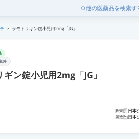
他の医薬品を検索す
チ
>
ラモトリギン錠小児用2mg「JG」
品
象外
ギン錠小児用2mg「JG」
日本
販売
日本
製造