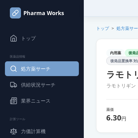
Pharma Works
トップ
>
処方薬サー
トップ
内用薬
後発
医薬品情報
後発品置換率 対
処方薬サーチ
ラモトリ
供給状況サーチ
ラモトリギン
業界ニュース
薬価
6.30
円
計算ツール
力価計算機