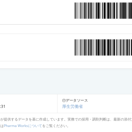
小児用5mg「日医工」
小児用5mg「JG」
小児用5mg「トーワ」
25mg「トーワ」
25mg「サワイ」
データソース
:31
厚生労働省
省が提供するデータを基に作成しています。実務での採用・調剤判断は、最新の添付
25mg「アメル」
針は
Pharma Worksについて
をご覧ください。