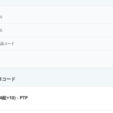
小児用2mg「日医工」
)
小児用2mg「トーワ」
)
薬品コード
小児用5mg「アメル」
ド
25mg「日医工」
1コード
小児用5mg「サワイ」
4錠×10) - PTP
小児用5mg