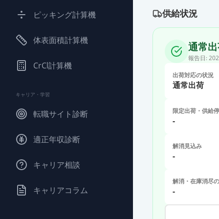
供給状況
ピッキング計算機
体表面積計算機
通常出
報告日:
202
CrCl計算機
出荷対応の状況
通常出荷
キャリア・学習
限定出荷・供給
転職サイト診断
-
適正年収診断
解消見込み
-
キャリア相談
解消・在庫消尽
キャリアコラム
-