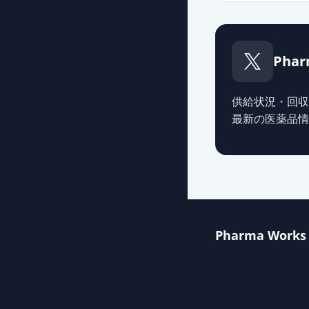
ラミクタール錠
薬価
21.30 円
Phar
ラモトリギン錠
薬価
25.30 円
供給状況・回収
最新の医薬品情
ラモトリギン錠
薬価
25.30 円
ラモトリギン錠2
薬価
26.90 円
Pharma Works
ラミクタール錠1
薬価
54.40 円
ラモトリギン錠1
薬価
73.00 円