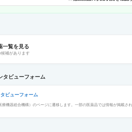
薬一覧を見る
件の候補があります
小児用2mg「アメル」
ンタビューフォーム
小児用2mg「サワイ」
ンタビューフォーム
薬品医療機器総合機構）のページに遷移します。一部の医薬品では情報が掲載さ
小児用2mg