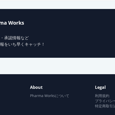
25mg（スターターパックC）
ma Works
100mg「アメル」
・承認情報など
報をいち早くキャッチ！
100mg「サワイ」
5mg「JG」
About
Legal
00mg
Pharma Worksについて
利用規約
プライバシ
特定商取引
00mg「JG」