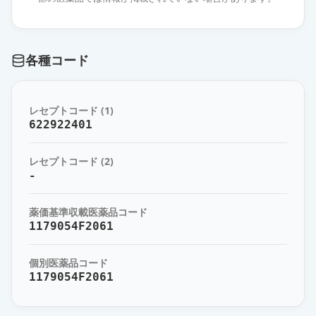
エスシタロプラムOD錠
20mg「DSEP」
通常出荷
薬価
65.60 円
各種コード
エスシタロプラム錠20mg「VTRS」
通常出荷
薬価
65.60 円
レセプトコード (1)
622922401
エスシタロプラム錠20mg「日医
工」
通常出荷
レセプトコード (2)
薬価
65.60 円
-
エスシタロプラム錠20mg「トー
薬価基準収載医薬品コード
ワ」
通常出荷
1179054F2061
薬価
65.60 円
個別医薬品コード
エスシタロプラムOD錠20mg「トー
1179054F2061
ワ」
通常出荷
薬価
65.60 円