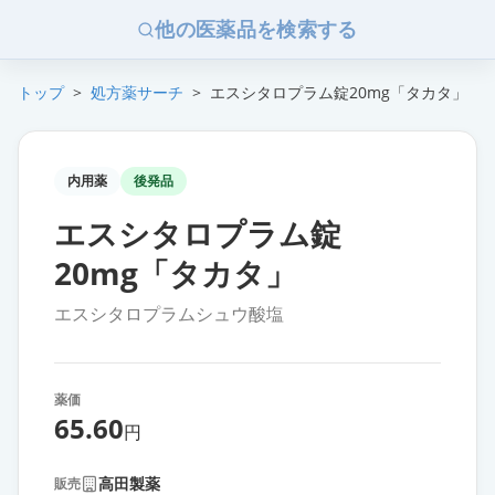
他の医薬品を検索する
トップ
>
処方薬サーチ
>
エスシタロプラム錠20mg「タカタ」
内用薬
後発品
エスシタロプラム錠
20mg「タカタ」
エスシタロプラムシュウ酸塩
薬価
65.60
円
高田製薬
販売