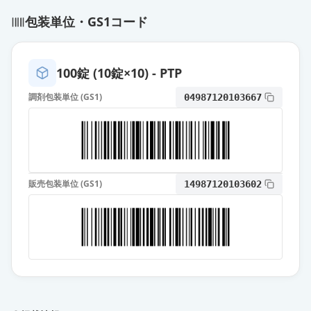
包装単位・GS1コード
エスシタロプラム錠20mg「TCK」
通常出荷
薬価
65.60 円
100錠 (10錠×10) - PTP
エスシタロプラムOD錠20mg「サワ
イ」
通常出荷
調剤包装単位 (GS1)
04987120103667
薬価
65.60 円
エスシタロプラム錠20mg「サワ
イ」
通常出荷
薬価
65.60 円
販売包装単位 (GS1)
14987120103602
エスシタロプラム錠20mg「ニプ
ロ」
通常出荷
薬価
65.60 円
レクサプロ錠20mg
通常出荷
薬価
103.20 円