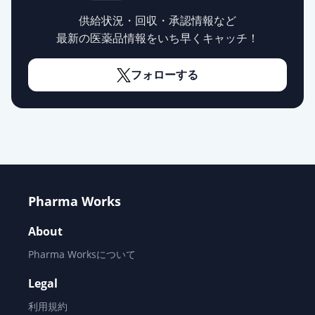
供給状況・回収・承認情報など
エスシタロプラム錠10mg「VTRS」
最新の医薬品情報をいち早くキャッチ！
通常出荷
薬価
44.10 円
フォローする
エスシタロプラムOD錠
10mg「DSEP」
通常出荷
薬価
44.10 円
エスシタロプラム錠10mg「サワ
イ」
通常出荷
薬価
44.10 円
Pharma Works
エスシタロプラムOD錠10mg「トー
About
ワ」
通常出荷
薬価
Pharma Worksについて
44.10 円
Legal
エスシタロプラム錠10mg「TCK」
通常出荷
利用規約
薬価
44.10 円