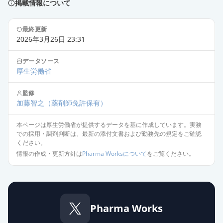
掲載情報について
エスシタロプラム錠10mg「JG」
通常出荷
最終更新
薬価
38.00 円
2026年3月26日 23:31
エスシタロプラム錠10mg「日医
データソース
工」
通常出荷
厚生労働省
薬価
38.00 円
監修
加藤智之
（薬剤師免許保有）
エスシタロプラムOD錠10mg「サワ
イ」
通常出荷
本ページは厚生労働省が提供するデータを基に作成しています。実務
薬価
44.10 円
での採用・調剤判断は、最新の添付文書および勤務先の規定をご確認
ください。
情報の作成・更新方針は
Pharma Worksについて
をご覧ください。
エスシタロプラム錠10mg「ニプ
ロ」
通常出荷
薬価
44.10 円
エスシタロプラム錠10mg「明治」
Pharma Works
通常出荷
薬価
44.10 円