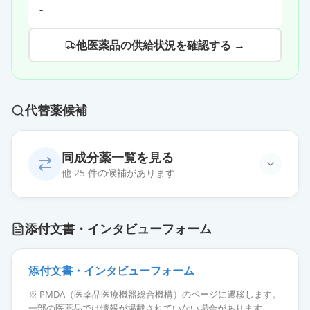
-
他医薬品の供給状況を確認する →
代替薬候補
同成分薬一覧を見る
他 25 件の候補があります
エスシタロプラム錠20mg「明治」
通常出荷
添付文書・インタビューフォーム
薬価
65.60 円
エスシタロプラム錠20mg「JG」
添付文書・インタビューフォーム
通常出荷
薬価
65.60 円
※ PMDA（医薬品医療機器総合機構）のページに遷移します。
一部の医薬品では情報が掲載されていない場合があります。