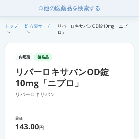
他の医薬品を検索する
トップ
処方薬サーチ
リバーロキサバンOD錠10mg「ニプ
>
>
ロ」
内用薬
後発品
リバーロキサバンOD錠
10mg「ニプロ」
リバーロキサバン
薬価
143.00
円