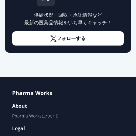
リバーロキサバン錠15mg「バイエ
供給状況・回収・承認情報など
ル」
通常出荷
最新の医薬品情報をいち早くキャッチ！
薬価
200.00 円
フォローする
リバーロキサバンOD錠
15mg「JG」
通常出荷
薬価
200.00 円
リバーロキサバンOD錠15mg「日医
工」
通常出荷
薬価
200.00 円
Pharma Works
リバーロキサバンOD錠15mg「サワ
About
イ」
通常出荷
薬価
200.00 円
Pharma Worksについて
Legal
リバーロキサバンOD錠15mg「トー