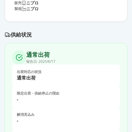
ニプロ
販売
ニプロ
製造
供給状況
通常出荷
報告日:
2025/6/17
出荷対応の状況
通常出荷
限定出荷・供給停止の理由
-
解消見込み
-