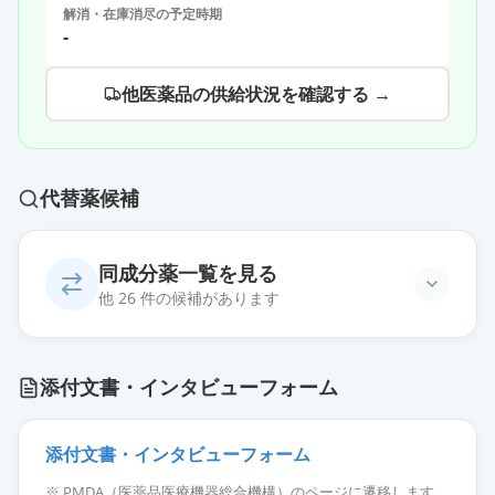
解消・在庫消尽の予定時期
-
他医薬品の供給状況を確認する →
代替薬候補
同成分薬一覧を見る
他 26 件の候補があります
リバーロキサバンOD錠10mg「トー
添付文書・インタビューフォーム
ワ」
通常出荷
薬価
143.00 円
添付文書・インタビューフォーム
リバーロキサバンOD錠10mg「日医
※ PMDA（医薬品医療機器総合機構）のページに遷移します。