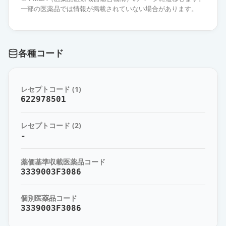
工」
通常出荷
一部の医薬品では情報が掲載されていない場合があります。
薬価
143.00 円
リバーロキサバンOD錠10mg「サワ
各種コード
イ」
通常出荷
薬価
143.00 円
レセプトコード (1)
リバーロキサバン錠10mg「バイエ
622978501
ル」
通常出荷
薬価
143.00 円
レセプトコード (2)
-
リバーロキサバンOD錠
10mg「TCK」
通常出荷
薬価基準収載医薬品コード
薬価
143.00 円
3339003F3086
リバーロキサバンOD錠
個別医薬品コード
10mg「JG」
通常出荷
3339003F3086
薬価
143.00 円