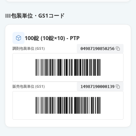
リバーロキサバンOD錠10mg「バイ
包装単位・GS1コード
エル」
通常出荷
薬価
143.00 円
100錠 (10錠×10) - PTP
リバーロキサバン錠10mg「サワ
イ」
通常出荷
調剤包装単位 (GS1)
04987190850256
薬価
143.00 円
イグザレルトOD錠10mg
通常出荷
薬価
317.60 円
販売包装単位 (GS1)
14987190000139
イグザレルト錠10mg
通常出荷
薬価
317.60 円
イグザレルト細粒分包10mg
通常出荷
薬価
332.90 円