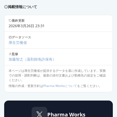
イグザレルト錠2.5mg
通常出荷
掲載情報について
薬価
120.10 円
最終更新
リバーロキサバンOD錠15mg「ニプ
2026年3月26日 23:31
ロ」
通常出荷
薬価
200.00 円
データソース
厚生労働省
リバーロキサバン錠15mg「サワ
イ」
通常出荷
監修
加藤智之
（薬剤師免許保有）
薬価
200.00 円
本ページは厚生労働省が提供するデータを基に作成しています。実務
リバーロキサバンOD錠
での採用・調剤判断は、最新の添付文書および勤務先の規定をご確認
15mg「TCK」
通常出荷
ください。
薬価
200.00 円
情報の作成・更新方針は
Pharma Worksについて
をご覧ください。
リバーロキサバンOD錠15mg「バイ
エル」
通常出荷
薬価
200.00 円
Pharma Works