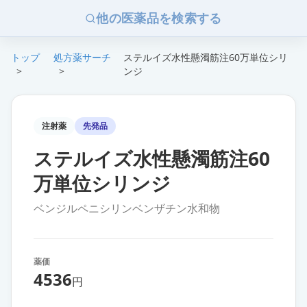
他の医薬品を検索する
トップ
処方薬サーチ
ステルイズ水性懸濁筋注60万単位シリ
>
>
ンジ
注射薬
先発品
ステルイズ水性懸濁筋注60
万単位シリンジ
ベンジルペニシリンベンザチン水和物
薬価
4536
円