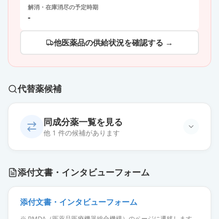
解消・在庫消尽の予定時期
-
他医薬品の供給状況を確認する →
代替薬候補
同成分薬一覧を見る
他 1 件の候補があります
ステルイズ水性懸濁筋注240万単位
添付文書・インタビューフォーム
シリンジ
供給停止
薬価
10025 円
添付文書・インタビューフォーム
※ PMDA（医薬品医療機器総合機構）のページに遷移します。