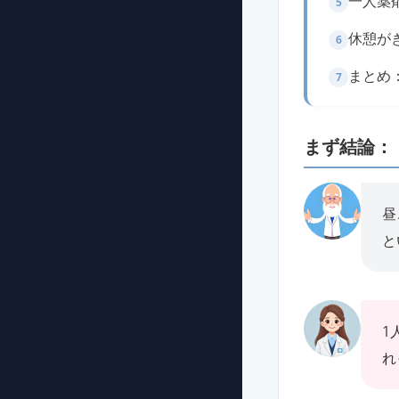
一人薬
5
休憩が
6
まとめ
7
まず結論：
昼
と
1
れ