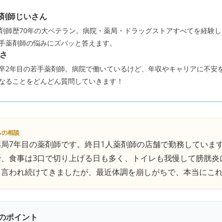
剤師じいさん
剤師歴70年の大ベテラン。病院・薬局・ドラッグストアすべてを経験
手薬剤師の悩みにズバッと答えます。
さ
卒2年目の若手薬剤師。病院で働いているけど、年収やキャリアに不安
なることをどんどん質問していきます！
らの相談
薬局7年目の薬剤師です。終日1人薬剤師の店舗で勤務していま
で、食事は3口で切り上げる日も多く、トイレも我慢して膀胱炎
と言われ続けてきましたが、最近体調を崩しがちで、本当にこ
のポイント