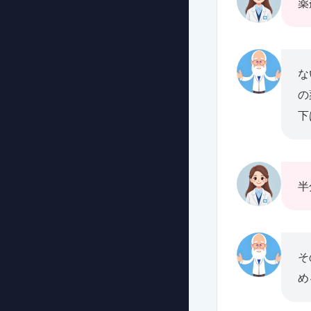
薬
な
の
下
半
そ
め