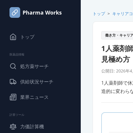
Pharma Works
トップ
>
キャリアコ
働き方・キャリ
トップ
1人薬剤
医薬品情報
見極め方
処方薬サーチ
公開日:
2026年
供給状況サーチ
1人薬剤師で
造的に変わら
業界ニュース
計算ツール
力価計算機