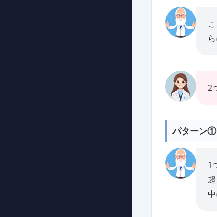
こ
ら
2
パターン①
1
超
中