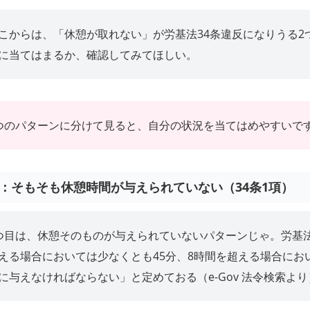
こからは、「休憩が取れない」が労基法34条違反になりうる
に当てはまるか、確認してみてほしい。
つのパターンに分けて見ると、自分の状況を当てはめやすいで
：そもそも休憩時間が与えられていない（34条1項）
つ目は、休憩そのものが与えられていないパターンじゃ。労基法
える場合においては少なくとも45分、8時間を超える場合にお
に与えなければならない」と定めておる（e-Gov 法令検索より