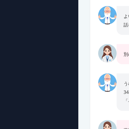
よ
話
別
う
3
「