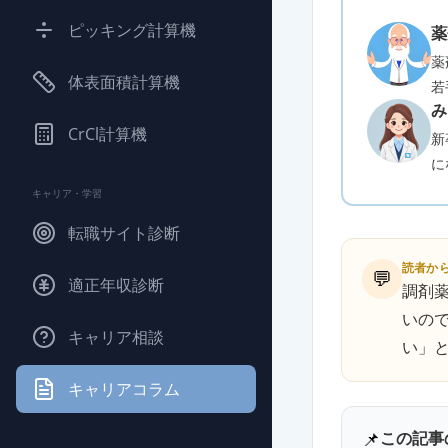
ピッキング計算機
薬
薬
体表面積計算機
若
み
CrCl計算機
新
に
キャリア・学習
転職サイト診断
読者か
💬
適正年収診断
調剤
いの
キャリア相談
い」
キャリアコラム
📌
この記事