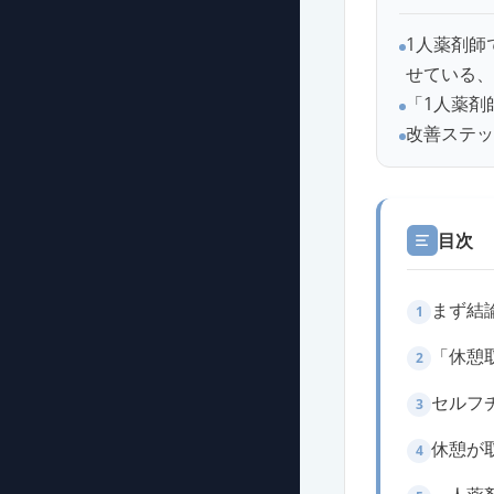
1人薬剤師
せている、
「1人薬剤
改善ステッ
目次
まず結
1
「休憩
2
セルフ
3
休憩が
4