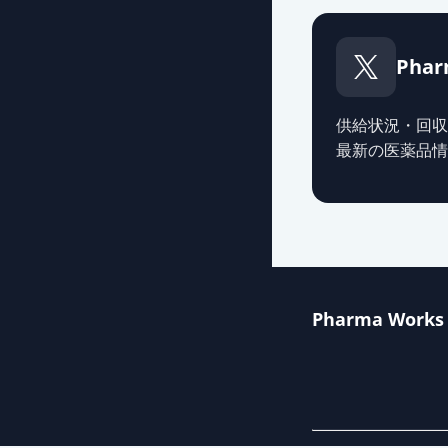
エピナスチン塩酸
薬価
69.60 円
Phar
エピナスチン塩
薬価
69.60 円
供給状況・回収
最新の医薬品情
エピナスチン塩
薬価
69.60 円
エピナスチン塩
薬価
69.60 円
Pharma Works
エピナスチン塩
薬価
89.00 円
アレジオン点眼液
薬価
168.30 円