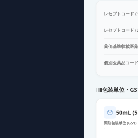
エピナスチン塩
薬価
228.30 円
レセプトコード (1
エピナスチン塩酸
レセプトコード (2
薬価
228.30 円
薬価基準収載医
アレジオンLX点
薬価
465.30 円
個別医薬品コー
エピナスチン塩酸
薬価
69.60 円
包装単位・GS
エピナスチン塩
薬価
69.60 円
50mL (
エピナスチン塩酸
調剤包装単位 (GS1)
薬価
69.60 円