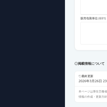
エピナスチン塩
薬価
69.60 円
販売包装単位 (GS1)
エピナスチン塩
薬価
69.60 円
エピナスチン塩
薬価
69.60 円
エピナスチン塩
薬価
69.60 円
掲載情報について
エピナスチン塩
最終更新
薬価
69.60 円
2026年3月26日 23
本ページは厚生労働
エピナスチン塩
情報の作成・更新方
薬価
69.60 円