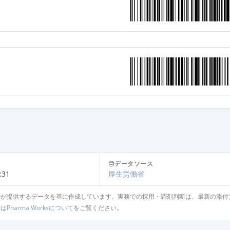
酸塩点眼液0.05％「TW」
酸塩点眼液0.05％「日点」
酸塩点眼液0.05％「日新」
酸塩点眼液0.05％「わかもと」
酸塩点眼液0.05％「GO」
データソース
:31
厚生労働省
省が提供するデータを基に作成しています。実務での採用・調剤判断は、最新の添付
酸塩点眼液0.05％「ニットー」
針は
Pharma Worksについて
をご覧ください。