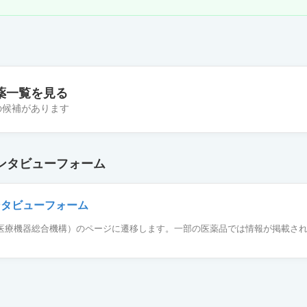
薬一覧を見る
件の候補があります
塩LX点眼液0.1％「SEC」
ンタビューフォーム
酸塩LX点眼液0.1％「わかもと」
ンタビューフォーム
薬品医療機器総合機構）のページに遷移します。一部の医薬品では情報が掲載さ
酸塩LX点眼液0.1％「日点」