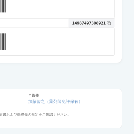
通常出荷
14987497308921
通常出荷
通常出荷
通常出荷
監修
通常出荷
加藤智之
（薬剤師免許保有）
文書および勤務先の規定をご確認ください。
通常出荷