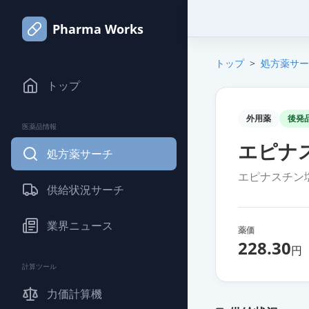
Pharma Works
トップ
>
処方薬サー
トップ
外用薬
後発
医薬品情報
エピナス
処方薬サーチ
エピナスチン
供給状況サーチ
業界ニュース
薬価
228.30
円
計算ツール
力価計算機