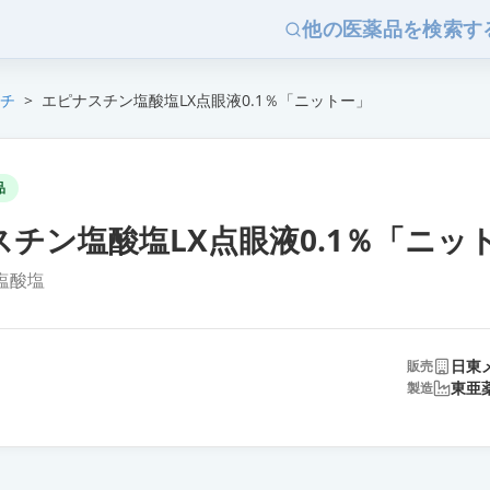
他の医薬品を検索す
チ
>
エピナスチン塩酸塩LX点眼液0.1％「ニットー」
品
チン塩酸塩LX点眼液0.1％「ニッ
塩酸塩
日東
販売
東亜
製造