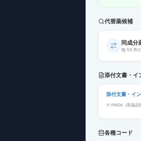
代替薬候補
同成分
他 59 
エピナスチン塩酸
添付文書・イ
薬価
228.30 円
エピナスチン塩
添付文書・イ
薬価
228.30 円
※ PMDA（医
エピナスチン塩
薬価
228.30 円
各種コード