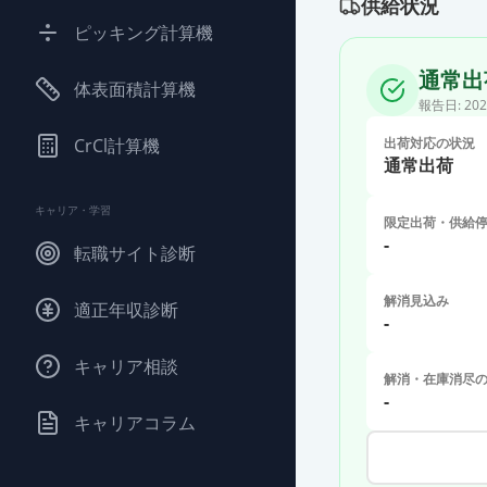
供給状況
ピッキング計算機
通常出
体表面積計算機
報告日:
202
CrCl計算機
出荷対応の状況
通常出荷
キャリア・学習
限定出荷・供給
-
転職サイト診断
解消見込み
適正年収診断
-
キャリア相談
解消・在庫消尽
-
キャリアコラム