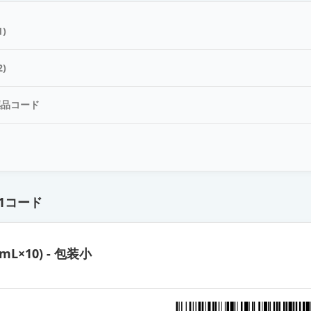
酸塩LX点眼液0.1％「トーワ」
)
塩LX点眼液0.1％「TS」
)
薬品コード
眼液0.1％
ド
塩点眼液0.05％「TS」
1コード
酸塩点眼液0.05％「ニプロ」
5mL×10) - 包装小
塩点眼液0.05％「SEC」