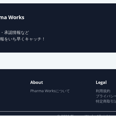
塩点眼液0.05％「SN」
ma Works
酸塩点眼液0.05％「センジュ」
・承認情報など
報をいち早くキャッチ！
酸塩点眼液0.05％「トーワ」
酸塩点眼液0.05％「サワイ」
About
Legal
酸塩点眼液0.05％「杏林」
Pharma Worksについて
利用規約
プライバシ
特定商取引
0.05％