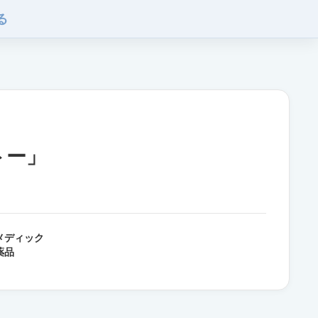
る
トー」
メディック
薬品