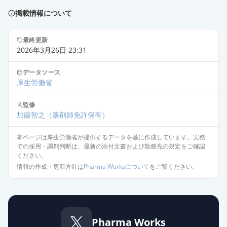
薬価
69.60 円
掲載情報について
エピナスチン塩酸塩点眼液0.05％
「日新」
通常出荷
最終更新
2026年3月26日 23:31
薬価
69.60 円
データソース
エピナスチン塩酸塩点眼液0.05％
厚生労働省
「わかもと」
通常出荷
薬価
69.60 円
監修
加藤智之
（薬剤師免許保有）
エピナスチン塩酸塩点眼液0.05％
本ページは厚生労働省が提供するデータを基に作成しています。実務
「GO」
通常出荷
での採用・調剤判断は、最新の添付文書および勤務先の規定をご確認
薬価
69.60 円
ください。
情報の作成・更新方針は
Pharma Worksについて
をご覧ください。
エピナスチン塩酸塩点眼液0.05％
「ニットー」
通常出荷
薬価
69.60 円
Pharma Works