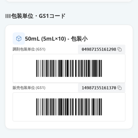
エピナスチン塩酸塩点眼液0.05％
「TS」
通常出荷
包装単位・GS1コード
薬価
69.60 円
エピナスチン塩酸塩点眼液0.05％
50mL (5mL×10) - 包装小
「ニプロ」
通常出荷
薬価
69.60 円
調剤包装単位 (GS1)
04987155161298
エピナスチン塩酸塩点眼液0.05％
「SEC」
通常出荷
薬価
69.60 円
販売包装単位 (GS1)
14987155161370
エピナスチン塩酸塩点眼液0.05％
「TW」
通常出荷
薬価
69.60 円
エピナスチン塩酸塩点眼液0.05％
「日点」
通常出荷