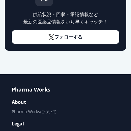
エピナスチン塩酸塩点眼液0.05％
「SN」
通常出荷
薬価
69.60 円
供給状況・回収・承認情報など
最新の医薬品情報をいち早くキャッチ！
エピナスチン塩酸塩点眼液0.05％
「センジュ」
フォローする
通常出荷
薬価
69.60 円
エピナスチン塩酸塩点眼液0.05％
「トーワ」
通常出荷
薬価
69.60 円
エピナスチン塩酸塩点眼液0.05％
Pharma Works
「サワイ」
通常出荷
薬価
69.60 円
About
Pharma Worksについて
エピナスチン塩酸塩点眼液0.05％
「杏林」
Legal
通常出荷
薬価
89.00 円