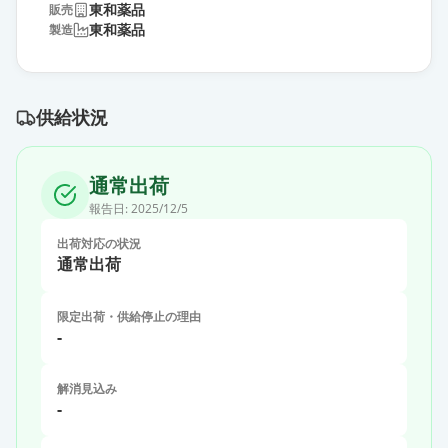
東和薬品
販売
東和薬品
製造
供給状況
通常出荷
報告日:
2025/12/5
出荷対応の状況
通常出荷
限定出荷・供給停止の理由
-
解消見込み
-