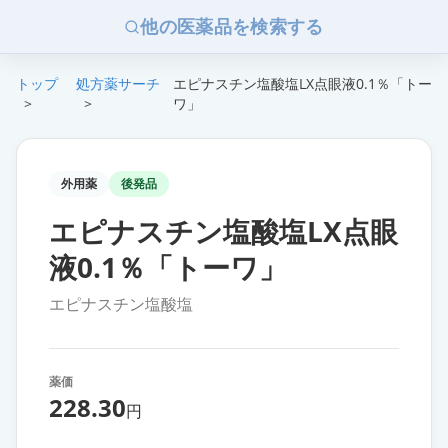
他の医薬品を検索する
トップ
処方薬サーチ
エピナスチン塩酸塩LX点眼液0.1％「トー
>
>
ワ」
外用薬
後発品
エピナスチン塩酸塩LX点眼
液0.1％「トーワ」
エピナスチン塩酸塩
薬価
228.30
円