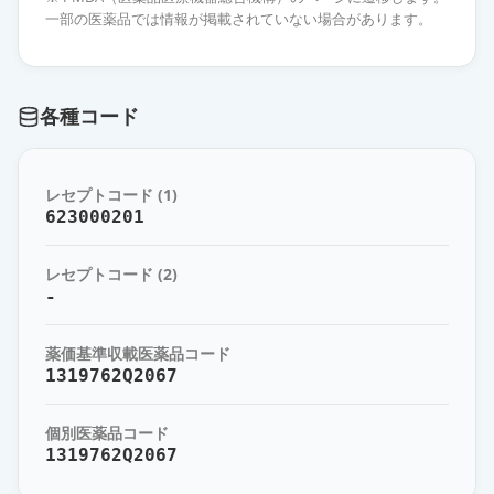
「SEC」
通常出荷
一部の医薬品では情報が掲載されていない場合があります。
薬価
228.30 円
エピナスチン塩酸塩LX点眼液0.1％
各種コード
「わかもと」
通常出荷
薬価
228.30 円
レセプトコード (1)
エピナスチン塩酸塩LX点眼液0.1％
623000201
「日点」
通常出荷
薬価
228.30 円
レセプトコード (2)
-
エピナスチン塩酸塩LX点眼液0.1％
「TS」
通常出荷
薬価基準収載医薬品コード
薬価
228.30 円
1319762Q2067
アレジオンLX点眼液0.1％
通常出荷
個別医薬品コード
薬価
465.30 円
1319762Q2067