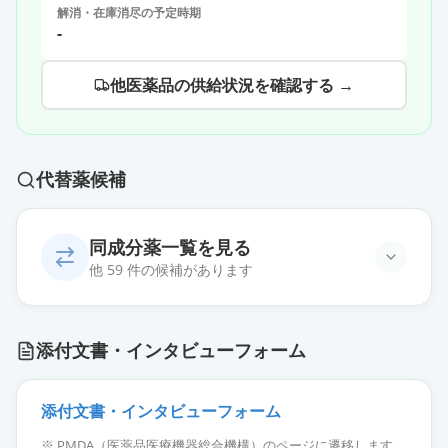
解消・在庫消尽の予定時期
-
他医薬品の供給状況を確認する →
代替薬候補
同成分薬一覧を見る
他 59 件の候補があります
エピナスチン塩酸塩LX点眼液0.1％
添付文書・インタビューフォーム
「ニットー」
通常出荷
薬価
228.30 円
添付文書・インタビューフォーム
エピナスチン塩酸塩LX点眼液0.1％
※ PMDA（医薬品医療機器総合機構）のページに遷移します。