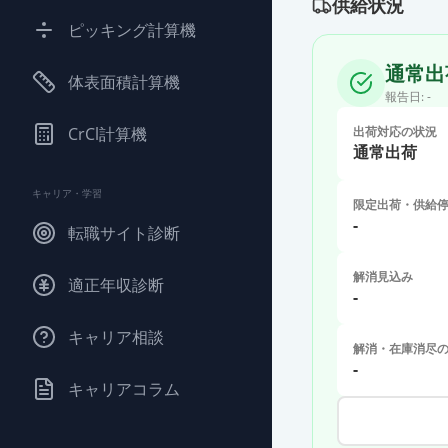
供給状況
ピッキング計算機
通常出
体表面積計算機
報告日:
-
CrCl計算機
出荷対応の状況
通常出荷
キャリア・学習
限定出荷・供給
-
転職サイト診断
解消見込み
適正年収診断
-
キャリア相談
解消・在庫消尽
-
キャリアコラム