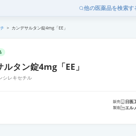
他の医薬品を検索す
チ
>
カンデサルタン錠4mg「EE」
品
ルタン錠4mg「EE」
ンシレキセチル
日医
販売
エル
製造