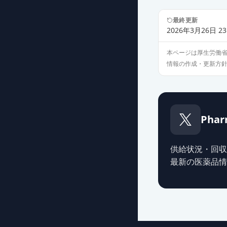
カンデサルタン
最終更新
薬価
10.80 円
2026年3月26日 23
本ページは厚生労働
カンデサルタン
情報の作成・更新方
薬価
10.80 円
カンデサルタン
薬価
10.80 円
Phar
カンデサルタン
薬価
13.70 円
供給状況・回収
最新の医薬品情
カンデサルタン
薬価
13.70 円
ブロプレス錠4
薬価
18.10 円