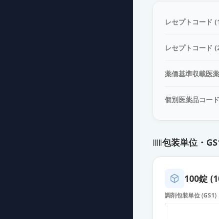
カンデサルタン
薬価
10.80 円
レセプトコード (1
カンデサルタン
レセプトコード (2
薬価
10.80 円
薬価基準収載医
カンデサルタン
薬価
10.80 円
個別医薬品コー
カンデサルタン
薬価
10.80 円
包装単位・GS
カンデサルタン
薬価
10.80 円
100錠 (1
カンデサルタン
調剤包装単位 (GS1)
薬価
10.80 円