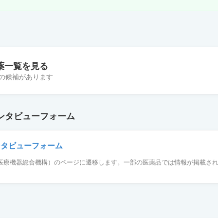
薬一覧を見る
 件の候補があります
OD錠4mg「トーワ」
ンタビューフォーム
4mg「FFP」
ンタビューフォーム
薬品医療機器総合機構）のページに遷移します。一部の医薬品では情報が掲載さ
D錠4mg「EE」