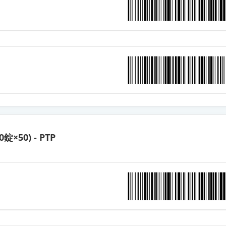
4mg「TCK」
錠4mg「日新」
錠4mg「テバ」
4mg「DSEP」
0錠×50) - PTP
4mg「NIG」
錠4mg「YD」