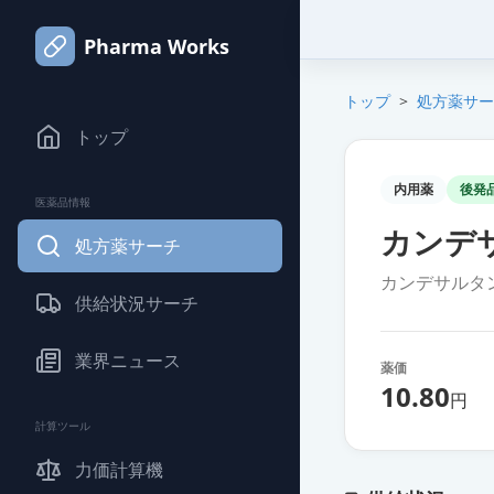
Pharma Works
トップ
>
処方薬サー
トップ
内用薬
後発
医薬品情報
カンデサ
処方薬サーチ
カンデサルタ
供給状況サーチ
業界ニュース
薬価
10.80
円
計算ツール
力価計算機