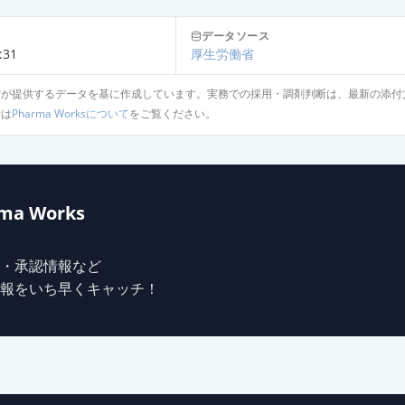
錠4mg「武田テバ」
データソース
:31
厚生労働省
省が提供するデータを基に作成しています。実務での採用・調剤判断は、最新の添付
錠4mg「三和」
針は
Pharma Worksについて
をご覧ください。
錠4mg「ゼリア」
ma Works
錠4mg「ツルハラ」
・承認情報など
報をいち早くキャッチ！
錠4mg「あすか」