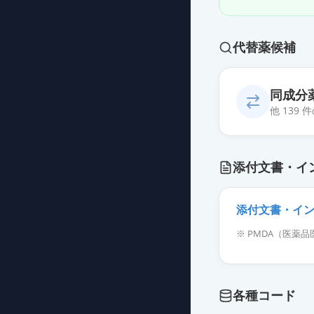
代替薬候補
同成分
他 139
カンデサルタン
添付文書・イ
薬価
10.80 円
カンデサルタン錠
添付文書・イ
薬価
10.80 円
※ PMDA（医
カンデサルタンO
薬価
10.80 円
各種コード