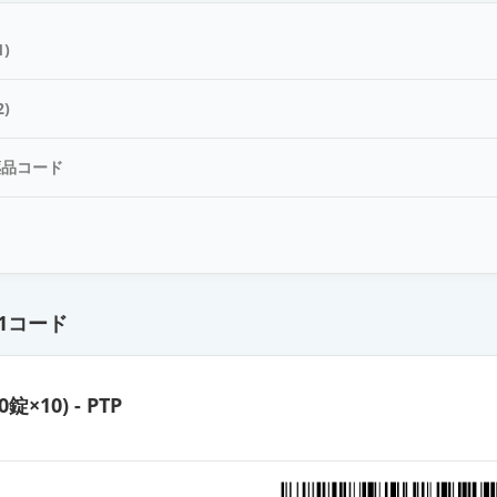
錠4mg「DK」
)
錠4mg「オーハラ」
)
薬品コード
錠4mg「タナベ」
ド
錠4mg「JG」
1コード
錠4mg「KO」
0錠×10) - PTP
錠4mg「サワイ」