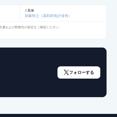
監修
通常出荷
加藤智之
（薬剤師免許保有）
文書および勤務先の規定をご確認ください。
通常出荷
通常出荷
通常出荷
フォローする
通常出荷
通常出荷