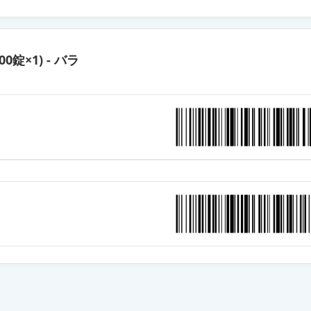
OD錠4mg「明治」
500錠×1) - バラ
錠4mg「BMD」
錠4mg「モチダ」
錠4mg「ZE」
錠4mg「ケミファ」
錠4mg「トーワ」