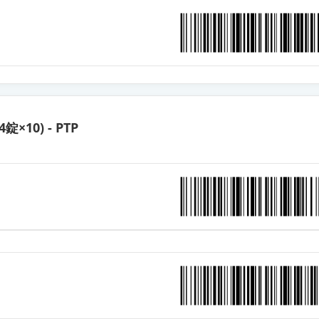
錠4mg「サノフィ」
錠4mg「明治」
OD錠4mg「サワイ」
4錠×10) - PTP
錠4mg「日医工」
錠4mg「ニプロ」
錠4mg「ファイザー」