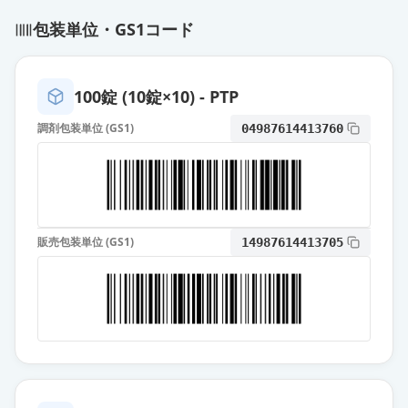
包装単位・GS1コード
カンデサルタン錠4mg「KO」
通常出荷
薬価
10.80 円
100錠 (10錠×10) - PTP
カンデサルタン錠4mg「サワイ」
通常出荷
調剤包装単位 (GS1)
04987614413760
薬価
10.80 円
カンデサルタン錠4mg「TCK」
通常出荷
薬価
10.80 円
販売包装単位 (GS1)
14987614413705
カンデサルタン錠4mg「日新」
通常出荷
薬価
10.80 円
カンデサルタン錠4mg「テバ」
通常出荷
薬価
10.80 円
カンデサルタン錠4mg「DSEP」
通常出荷