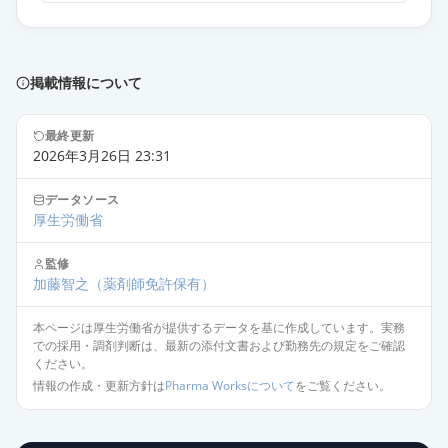
カンデサルタン錠4mg「あすか」
通常出荷
薬価
13.70 円
掲載情報について
ブロプレス錠4
最終更新
通常出荷
薬価
18.10 円
2026年3月26日 23:31
データソース
カンデサルタン錠4mg「トーワ」
限定出荷
厚生労働省
薬価
10.80 円
監修
カンデサルタン錠4mg「杏林」
加藤智之
（薬剤師免許保有）
供給停止
薬価
10.80 円
本ページは厚生労働省が提供するデータを基に作成しています。実務
での採用・調剤判断は、最新の添付文書および勤務先の規定をご確認
カンデサルタン錠8mg「ニプロ」
ください。
通常出荷
薬価
10.80 円
情報の作成・更新方針は
Pharma Worksについて
をご覧ください。
カンデサルタン錠2mg「DSEP」
通常出荷