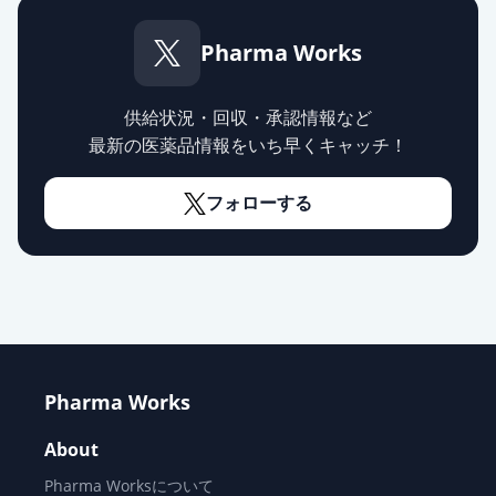
薬価
10.80 円
Pharma Works
カンデサルタン錠2mg「ケミファ」
通常出荷
薬価
10.80 円
供給状況・回収・承認情報など
最新の医薬品情報をいち早くキャッチ！
カンデサルタン錠2mg「FFP」
通常出荷
薬価
10.80 円
フォローする
カンデサルタン錠8mg「FFP」
通常出荷
薬価
10.80 円
カンデサルタン錠2mg「JG」
通常出荷
薬価
10.80 円
Pharma Works
カンデサルタン錠8mg「サノフィ」
通常出荷
薬価
10.80 円
About
カンデサルタン錠8mg「NIG」
Pharma Worksについて