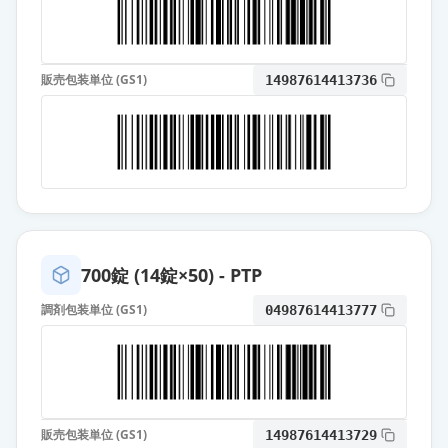
カンデサルタン錠4mg「日医工」
通常出荷
薬価
10.80 円
販売包装単位 (GS1)
14987614413736
カンデサルタン錠4mg「ニプロ」
通常出荷
薬価
10.80 円
カンデサルタン錠4mg「ファイザ
ー」
通常出荷
薬価
10.80 円
カンデサルタンOD錠4mg「明治」
700錠 (14錠×50) - PTP
通常出荷
薬価
10.80 円
調剤包装単位 (GS1)
04987614413777
カンデサルタン錠4mg「BMD」
通常出荷
薬価
10.80 円
カンデサルタン錠4mg「モチダ」
通常出荷
販売包装単位 (GS1)
薬価
10.80 円
14987614413729