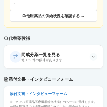
-
他医薬品の供給状況を確認する →
代替薬候補
同成分薬一覧を見る
他 139 件の候補があります
カンデサルタンOD錠4mg「トー
添付文書・インタビューフォーム
ワ」
通常出荷
薬価
10.80 円
添付文書・インタビューフォーム
カンデサルタン錠4mg「FFP」
通常出荷
※ PMDA（医薬品医療機器総合機構）のページに遷移します。
薬価
10.80 円
一部の医薬品では情報が掲載されていない場合があります。