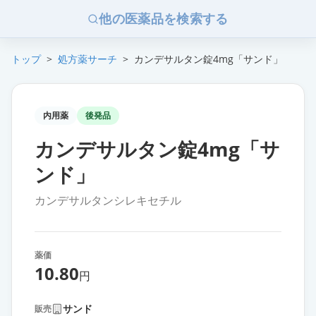
他の医薬品を検索する
トップ
>
処方薬サーチ
>
カンデサルタン錠4mg「サンド」
内用薬
後発品
カンデサルタン錠4mg「サ
ンド」
カンデサルタンシレキセチル
薬価
10.80
円
サンド
販売