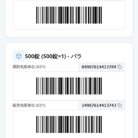
カンデサルタン錠4mg「ZE」
通常出荷
薬価
10.80 円
カンデサルタン錠4mg「ケミファ」
通常出荷
薬価
10.80 円
500錠 (500錠×1) - バラ
カンデサルタン錠4mg「武田テバ」
通常出荷
薬価
10.80 円
調剤包装単位 (GS1)
04987614413784
カンデサルタン錠4mg「三和」
通常出荷
薬価
10.80 円
販売包装単位 (GS1)
14987614413743
カンデサルタン錠4mg「ゼリア」
通常出荷
薬価
10.80 円
カンデサルタン錠4mg「ツルハラ」
通常出荷
薬価
13.70 円