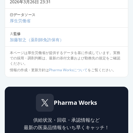
2026年3月26日 23:31
サムスカOD錠30mg
通常出荷
薬価
1887.30 円
データソース
厚生労働省
監修
加藤智之
（薬剤師免許保有）
本ページは厚生労働省が提供するデータを基に作成しています。実務
での採用・調剤判断は、最新の添付文書および勤務先の規定をご確認
ください。
情報の作成・更新方針は
Pharma Worksについて
をご覧ください。
Pharma Works
供給状況・回収・承認情報など
最新の医薬品情報をいち早くキャッチ！