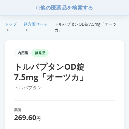
他の医薬品を検索する
トップ
処方薬サーチ
トルバプタンOD錠7.5mg「オーツ
>
>
カ」
内用薬
後発品
トルバプタンOD錠
7.5mg「オーツカ」
トルバプタン
薬価
269.60
円