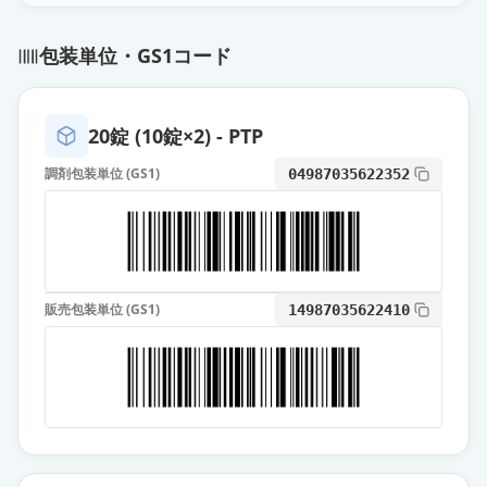
トルバプタンOD錠3.75mg「ニプ
包装単位・GS1コード
ロ」
通常出荷
薬価
145.10 円
20錠 (10錠×2) - PTP
トルバプタン顆粒1％「サワイ」
通常出荷
薬価
439.20 円
調剤包装単位 (GS1)
04987035622352
トルバプタンOD錠15mg「TE」
通常出荷
薬価
473.20 円
販売包装単位 (GS1)
14987035622410
トルバプタンOD錠15mg「DSEP」
通常出荷
薬価
473.20 円
トルバプタンOD錠15mg「サワイ」
通常出荷
薬価
473.20 円
トルバプタンOD錠15mg「ニプロ」