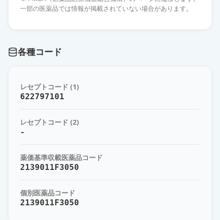
薬価
269.60 円
一部の医薬品では情報が掲載されていない場合があります。
トルバプタンOD錠7.5mg「サワ
イ」
通常出荷
各種コード
薬価
269.60 円
トルバプタンOD錠7.5mg「DSEP」
通常出荷
レセプトコード (1)
薬価
269.60 円
622797101
トルバプタンOD錠7.5mg「トー
レセプトコード (2)
ワ」
通常出荷
-
薬価
292.00 円
薬価基準収載医薬品コード
サムスカOD錠7.5mg
2139011F3050
通常出荷
薬価
715.50 円
個別医薬品コード
トルバプタンOD錠3.75mg「TE」
2139011F3050
通常出荷
薬価
145.10 円