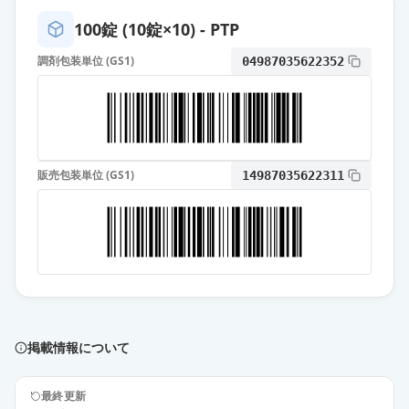
通常出荷
薬価
473.20 円
100錠 (10錠×10) - PTP
トルバプタンOD錠15mg「オーツ
調剤包装単位 (GS1)
04987035622352
カ」
通常出荷
薬価
473.20 円
トルバプタンOD錠15mg「トーワ」
通常出荷
薬価
510.30 円
販売包装単位 (GS1)
14987035622311
トルバプタン顆粒1％「トーワ」
通常出荷
薬価
532.90 円
サムスカOD錠15mg
通常出荷
薬価
1056.20 円
掲載情報について
サムスカ顆粒1％
通常出荷
薬価
1152.80 円
最終更新