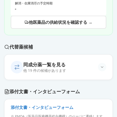
解消・在庫消尽の予定時期
-
他医薬品の供給状況を確認する →
代替薬候補
同成分薬一覧を見る
他 19 件の候補があります
トルバプタンOD錠7.5mg「ニプ
添付文書・インタビューフォーム
ロ」
通常出荷
薬価
269.60 円
添付文書・インタビューフォーム
トルバプタンOD錠7.5mg「TE」
通常出荷
※ PMDA（医薬品医療機器総合機構）のページに遷移します。