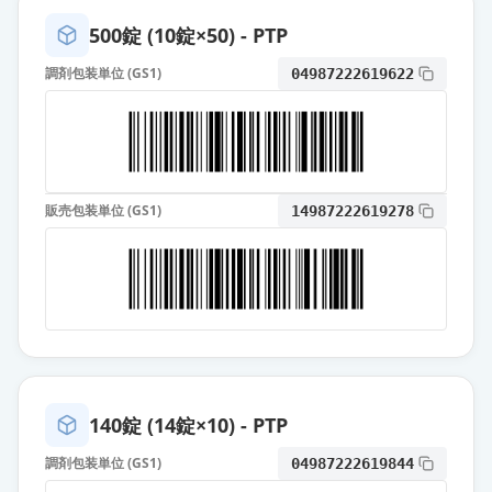
薬価
10.80 円
500錠 (10錠×50) - PTP
オロパタジン塩酸塩錠5mg「ケミフ
調剤包装単位 (GS1)
04987222619622
ァ」
通常出荷
薬価
10.80 円
オロパタジン塩酸塩錠5mg「TSU」
通常出荷
薬価
10.80 円
販売包装単位 (GS1)
14987222619278
オロパタジン塩酸塩錠5mg「タカ
タ」
通常出荷
薬価
10.80 円
オロパタジン塩酸塩錠5mg「サワ
イ」
通常出荷
薬価
10.80 円
140錠 (14錠×10) - PTP
調剤包装単位 (GS1)
04987222619844
オロパタジン塩酸塩OD錠5mg「タ