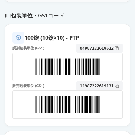
オロパタジン塩酸塩OD錠5mg「ケ
ミファ」
通常出荷
包装単位・GS1コード
薬価
10.80 円
オロパタジン塩酸塩錠5mg「クニヒ
100錠 (10錠×10) - PTP
ロ」
通常出荷
薬価
10.80 円
調剤包装単位 (GS1)
04987222619622
オロパタジン塩酸塩OD錠5mg「日
医工」
通常出荷
薬価
10.80 円
販売包装単位 (GS1)
14987222619131
オロパタジン塩酸塩OD錠
5mg「VTRS」
通常出荷
薬価
10.80 円
オロパタジン塩酸塩錠
5mg「BMD」
通常出荷