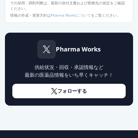
での採用・調剤判断は、最新の添付文書および勤務先の規定をご確認
ください。
オロパタジン塩酸塩錠5mg「日医
情報の作成・更新方針は
Pharma Worksについて
をご覧ください。
工」
通常出荷
薬価
10.80 円
オロパタジン塩酸塩錠5mg「トー
ワ」
Pharma Works
通常出荷
薬価
10.80 円
供給状況・回収・承認情報など
オロパタジン塩酸塩錠
最新の医薬品情報をいち早くキャッチ！
5mg「VTRS」
通常出荷
薬価
10.80 円
フォローする
アレロック錠5
通常出荷
薬価
16.80 円
アレロックOD錠5
通常出荷
薬価
16.80 円