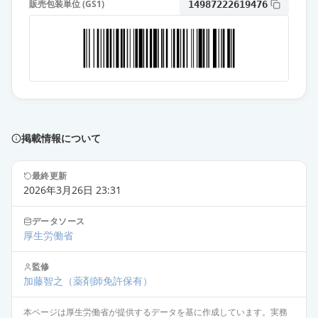
5mg「AA」
通常出荷
販売包装単位 (GS1)
14987222619476
薬価
10.80 円
オロパタジン塩酸塩錠5mg「AA」
通常出荷
薬価
10.80 円
オロパタジン塩酸塩錠5mg「明治」
通常出荷
薬価
10.80 円
掲載情報について
オロパタジン塩酸塩OD錠5mg「フ
最終更新
ェルゼン」
通常出荷
2026年3月26日 23:31
薬価
10.80 円
データソース
オロパタジン塩酸塩錠5mg「EE」
厚生労働省
通常出荷
薬価
10.80 円
監修
加藤智之
（薬剤師免許保有）
オロパタジン塩酸塩錠5mg「杏林」
通常出荷
薬価
10.80 円
本ページは厚生労働省が提供するデータを基に作成しています。実務