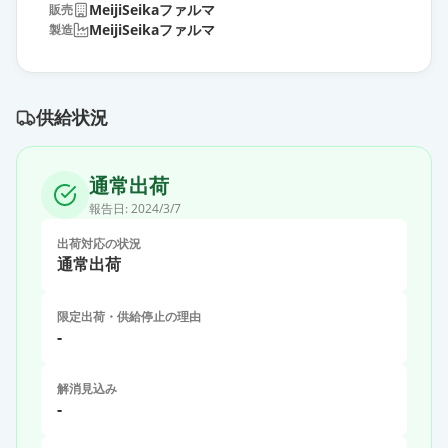
MeijiSeikaファルマ
販売
MeijiSeikaファルマ
製造
供給状況
通常出荷
報告日:
2024/3/7
出荷対応の状況
通常出荷
限定出荷・供給停止の理由
-
解消見込み
-