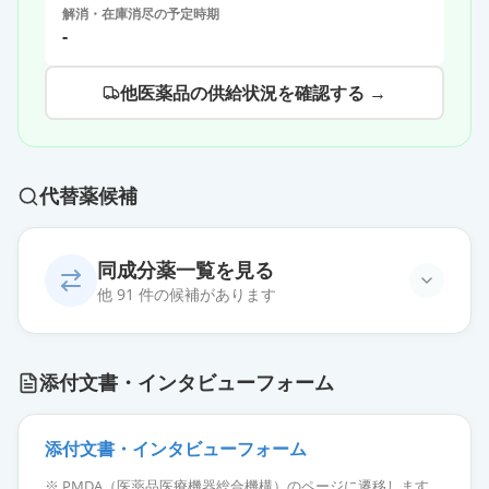
解消・在庫消尽の予定時期
-
他医薬品の供給状況を確認する →
代替薬候補
同成分薬一覧を見る
他 91 件の候補があります
オロパタジン塩酸塩OD錠
添付文書・インタビューフォーム
5mg「NIG」
通常出荷
薬価
10.80 円
添付文書・インタビューフォーム
オロパタジン塩酸塩OD錠5mg「杏
※ PMDA（医薬品医療機器総合機構）のページに遷移します。