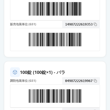
カタ」
通常出荷
薬価
10.80 円
オロパタジン塩酸塩錠5mg「フェル
販売包装単位 (GS1)
ゼン」
14987222619353
通常出荷
薬価
10.80 円
オロパタジン塩酸塩錠
5mg「NSKK」
通常出荷
薬価
10.80 円
オロパタジン塩酸塩錠5mg「YD」
通常出荷
100錠 (100錠×1) - バラ
薬価
10.80 円
調剤包装単位 (GS1)
04987222619967
オロパタジン塩酸塩錠5mg「JG」
通常出荷
薬価
10.80 円
オロパタジン塩酸塩OD錠