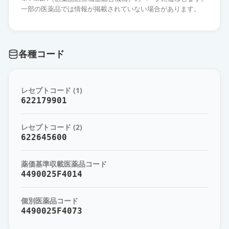
林」
通常出荷
一部の医薬品では情報が掲載されていない場合があります。
薬価
10.80 円
オロパタジン塩酸塩OD錠5mg「ダ
各種コード
イト」
通常出荷
薬価
10.80 円
レセプトコード (1)
オロパタジン塩酸塩OD錠5mg「テ
622179901
バ」
通常出荷
薬価
10.80 円
レセプトコード (2)
622645600
オロパタジン塩酸塩錠5mg「ダイ
ト」
通常出荷
薬価基準収載医薬品コード
薬価
10.80 円
4490025F4014
オロパタジン塩酸塩錠5mg「ZE」
通常出荷
個別医薬品コード
薬価
10.80 円
4490025F4073