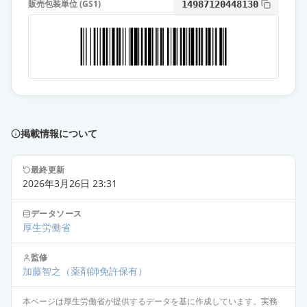
5mg「AA」
通常出荷
販売包装単位 (GS1)
14987120448130
薬価
10.80 円
オロパタジン塩酸塩錠5mg「AA」
通常出荷
薬価
10.80 円
オロパタジン塩酸塩錠5mg「明治」
通常出荷
薬価
10.80 円
掲載情報について
オロパタジン塩酸塩OD錠5mg「フ
最終更新
ェルゼン」
通常出荷
2026年3月26日 23:31
薬価
10.80 円
データソース
オロパタジン塩酸塩錠5mg「EE」
厚生労働省
通常出荷
薬価
10.80 円
監修
加藤智之
（薬剤師免許保有）
オロパタジン塩酸塩錠5mg「杏林」
通常出荷
薬価
10.80 円
本ページは厚生労働省が提供するデータを基に作成しています。実務