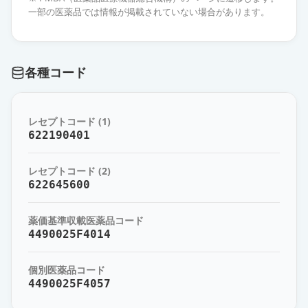
林」
通常出荷
一部の医薬品では情報が掲載されていない場合があります。
薬価
10.80 円
オロパタジン塩酸塩OD錠5mg「ダ
各種コード
イト」
通常出荷
薬価
10.80 円
レセプトコード (1)
オロパタジン塩酸塩OD錠5mg「テ
622190401
バ」
通常出荷
薬価
10.80 円
レセプトコード (2)
622645600
オロパタジン塩酸塩錠5mg「ダイ
ト」
通常出荷
薬価基準収載医薬品コード
薬価
10.80 円
4490025F4014
オロパタジン塩酸塩錠5mg「ZE」
通常出荷
個別医薬品コード
薬価
10.80 円
4490025F4057