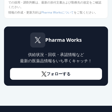
での採用・調剤判断は、最新の添付文書および勤務先の規定をご確認
ください。
オロパタジン塩酸塩錠5mg「日医
情報の作成・更新方針は
Pharma Worksについて
をご覧ください。
工」
通常出荷
薬価
10.80 円
オロパタジン塩酸塩錠5mg「トー
ワ」
Pharma Works
通常出荷
薬価
10.80 円
供給状況・回収・承認情報など
オロパタジン塩酸塩錠
最新の医薬品情報をいち早くキャッチ！
5mg「VTRS」
通常出荷
薬価
10.80 円
フォローする
アレロック錠5
通常出荷
薬価
16.80 円
アレロックOD錠5
通常出荷
薬価
16.80 円