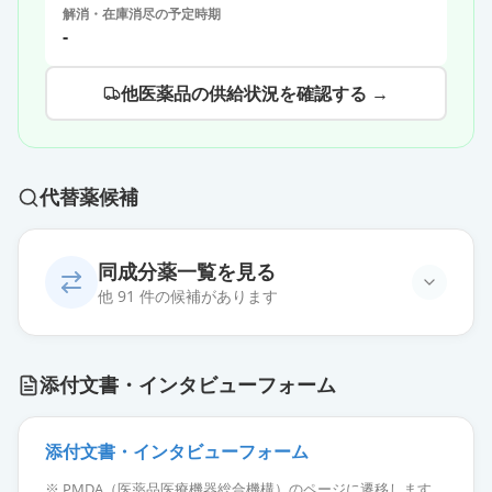
解消・在庫消尽の予定時期
-
他医薬品の供給状況を確認する →
代替薬候補
同成分薬一覧を見る
他 91 件の候補があります
オロパタジン塩酸塩OD錠
添付文書・インタビューフォーム
5mg「NIG」
通常出荷
薬価
10.80 円
添付文書・インタビューフォーム
オロパタジン塩酸塩OD錠5mg「杏
※ PMDA（医薬品医療機器総合機構）のページに遷移します。