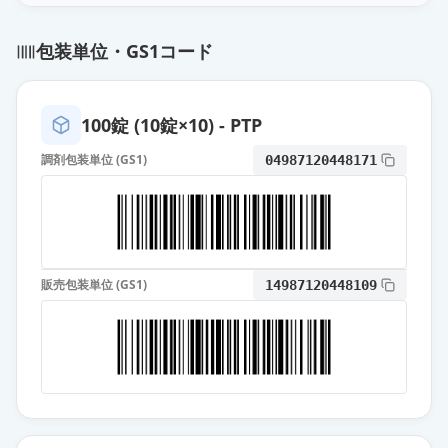
オロパタジン塩酸塩OD錠5mg「ケ
ミファ」
通常出荷
包装単位・GS1コード
薬価
10.80 円
オロパタジン塩酸塩錠5mg「クニヒ
100錠 (10錠×10) - PTP
ロ」
通常出荷
薬価
10.80 円
調剤包装単位 (GS1)
04987120448171
オロパタジン塩酸塩OD錠5mg「日
医工」
通常出荷
薬価
10.80 円
販売包装単位 (GS1)
14987120448109
オロパタジン塩酸塩OD錠
5mg「VTRS」
通常出荷
薬価
10.80 円
オロパタジン塩酸塩OD錠5mg「明
治」
通常出荷