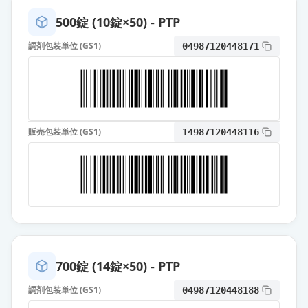
薬価
10.80 円
500錠 (10錠×50) - PTP
オロパタジン塩酸塩錠
調剤包装単位 (GS1)
04987120448171
5mg「BMD」
通常出荷
薬価
10.80 円
オロパタジン塩酸塩錠5mg「ケミフ
ァ」
通常出荷
販売包装単位 (GS1)
14987120448116
薬価
10.80 円
オロパタジン塩酸塩錠5mg「TSU」
通常出荷
薬価
10.80 円
オロパタジン塩酸塩錠5mg「タカ
タ」
通常出荷
薬価
10.80 円
700錠 (14錠×50) - PTP
調剤包装単位 (GS1)
04987120448188
オロパタジン塩酸塩錠5mg「サワ