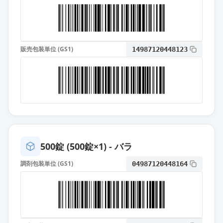
イ」
通常出荷
薬価
10.80 円
オロパタジン塩酸塩錠5mg「フェル
販売包装単位 (GS1)
ゼン」
14987120448123
通常出荷
薬価
10.80 円
オロパタジン塩酸塩錠
5mg「NSKK」
通常出荷
薬価
10.80 円
オロパタジン塩酸塩錠5mg「YD」
通常出荷
500錠 (500錠×1) - バラ
薬価
10.80 円
調剤包装単位 (GS1)
04987120448164
オロパタジン塩酸塩錠5mg「JG」
通常出荷
薬価
10.80 円
オロパタジン塩酸塩OD錠