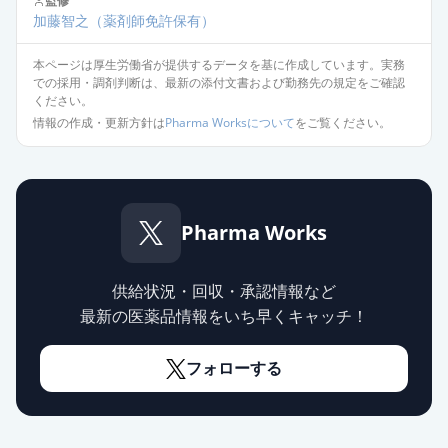
監修
薬価
17.10 円
加藤智之
（薬剤師免許保有）
アジルサルタンOD錠
本ページは厚生労働省が提供するデータを基に作成しています。実務
10mg「DSEP」
通常出荷
での採用・調剤判断は、最新の添付文書および勤務先の規定をご確認
ください。
薬価
17.10 円
情報の作成・更新方針は
Pharma Worksについて
をご覧ください。
アジルサルタン錠10mg「トーワ」
通常出荷
薬価
17.10 円
Pharma Works
アジルサルタンOD錠10mg「明治」
通常出荷
薬価
17.10 円
供給状況・回収・承認情報など
アジルサルタン錠10mg「武田テ
最新の医薬品情報をいち早くキャッチ！
バ」
通常出荷
薬価
17.10 円
フォローする
アジルサルタン錠40mg「武田テ
バ」
通常出荷