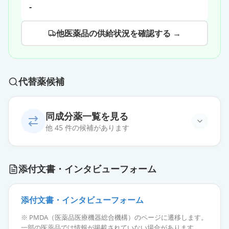
-
他医薬品の供給状況を確認する →
代替薬候補
同成分薬一覧を見る
他 45 件の候補があります
アジルサルタンOD錠20mg「日新」
通常出荷
添付文書・インタビューフォーム
薬価
25.80 円
アジルサルタン錠20mg「サワイ」
添付文書・インタビューフォーム
通常出荷
薬価
25.80 円
※ PMDA（医薬品医療機器総合機構）のページに遷移します。
一部の医薬品では情報が掲載されていない場合があります。