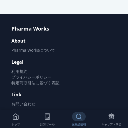
薬価
38.30 円
アジルサルタンOD錠40mg「明治」
通常出荷
薬価
38.30 円
Pharma Works
アジルサルタン錠40mg「サンド」
About
通常出荷
薬価
38.30 円
Pharma Worksについて
アジルサルタン錠40mg「トーワ」
Legal
通常出荷
薬価
38.30 円
利用規約
プライバシーポリシー
アジルサルタンOD錠40mg「ケミフ
特定商取引法に基づく表記
ァ」
通常出荷
Link
薬価
38.30 円
お問い合わせ
アジルサルタン錠40mg「ニプロ」
通常出荷
薬価
38.30 円
©
2026
Pharma Works All rights reserved.
トップ
計算ツール
医薬品情報
キャリア・学習