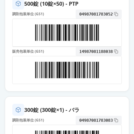
500錠 (10錠×50) - PTP
アジルバ錠20mg
調剤包装単位 (GS1)
04987081783052
通常出荷
薬価
67.20 円
アジルサルタン錠10mg「ニプロ」
通常出荷
薬価
17.10 円
販売包装単位 (GS1)
14987081188038
アジルサルタン錠10mg「TCK」
通常出荷
薬価
17.10 円
アジルサルタン錠10mg「サンド」
通常出荷
薬価
17.10 円
アジルサルタン錠10mg「サワイ」
300錠 (300錠×1) - バラ
通常出荷
薬価
17.10 円
調剤包装単位 (GS1)
04987081783083
アジルサルタンOD錠10mg「フェル