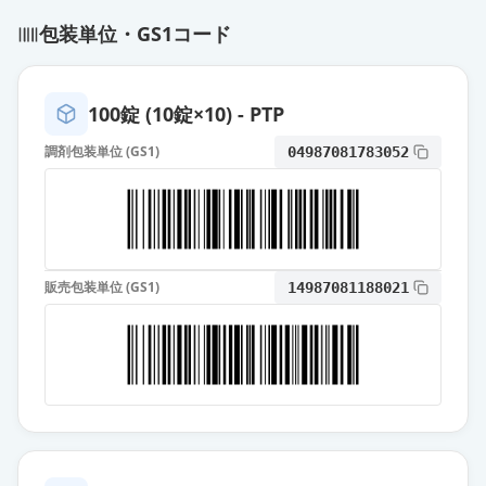
通常出荷
薬価
25.80 円
包装単位・GS1コード
アジルサルタン錠20mg「サンド」
通常出荷
薬価
25.80 円
100錠 (10錠×10) - PTP
調剤包装単位 (GS1)
04987081783052
アジルサルタンOD錠20mg「フェル
ゼン」
通常出荷
薬価
25.80 円
アジルサルタン錠20mg「JG」
通常出荷
販売包装単位 (GS1)
14987081188021
薬価
25.80 円
アジルサルタン錠20mg「ニプロ」
通常出荷
薬価
25.80 円
アジルサルタンOD錠20mg「サワ
イ」
通常出荷
薬価
25.80 円