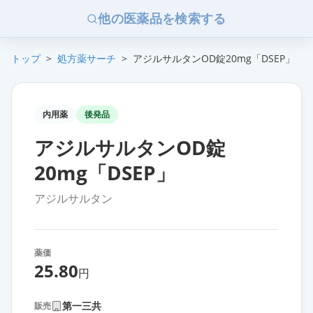
他の医薬品を検索する
トップ
>
処方薬サーチ
>
アジルサルタンOD錠20mg「DSEP」
内用薬
後発品
アジルサルタンOD錠
20mg「DSEP」
アジルサルタン
薬価
25.80
円
第一三共
販売