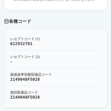
アジルサルタンOD錠20mg「明治」
通常出荷
薬価
25.80 円
各種コード
アジルサルタン錠20mg「武田テ
バ」
通常出荷
薬価
25.80 円
レセプトコード (1)
622932701
アジルサルタンOD錠20mg「杏林」
通常出荷
薬価
25.80 円
レセプトコード (2)
-
アジルサルタンOD錠20mg「ケミフ
ァ」
通常出荷
薬価基準収載医薬品コード
薬価
25.80 円
2149048F5028
アジルサルタン錠20mg「トーワ」
個別医薬品コード
通常出荷
薬価
25.80 円
2149048F5028
アジルサルタン錠20mg「TCK」