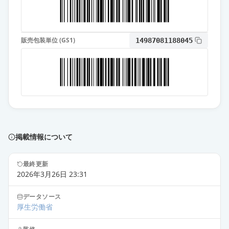
ゼン」
通常出荷
薬価
17.10 円
アジルサルタンOD錠10mg「サワ
販売包装単位 (GS1)
14987081188045
イ」
通常出荷
薬価
17.10 円
アジルサルタンOD錠10mg「杏林」
通常出荷
薬価
17.10 円
アジルサルタンOD錠10mg「日新」
通常出荷
掲載情報について
薬価
17.10 円
最終更新
アジルサルタンOD錠10mg「ケミフ
2026年3月26日 23:31
ァ」
通常出荷
薬価
17.10 円
データソース
厚生労働省
アジルサルタン錠10mg「JG」
通常出荷